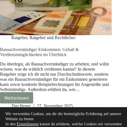
Ratgeber
,
Ratgeber und Rechtliches
Bausachverständiger Einkommen: Gehalt &
Verdienstmöglichkeiten im Überblick
Du überlegst, als Bausachverständiger zu arbeiten, und willst
wissen, was du wirklich verdienen kannst? In diesem
Ratgeber zeige ich dir nicht nur Durchschnittswerte, sondern
was ein Bausachverständiger für ein Einkommen generieren
kann sowie konkrete Beispielrechnungen für Angestellte und
Selbstständige. Außerdem erfährst du, wie…
Weiterlesen
Bausachverständiger
Einkommen:
Tim Heuer
27. November 2025
Gehalt
Wir verwenden Cookies, um dir die bestmögliche Erfahrung auf unserer
&
Website zu bieten.
Verdienstmöglichkeiten
In den
Einstellungen
kannst du erfahren, welche Cookies wir verwenden