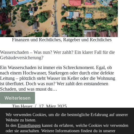
Finanzen und Rechtliches
,
Ratgeber und Rechtliches
Wasserschaden – Was nun? Wer zahlt? Ein klarer Fall für die
Gebäudeversicherung?
Ein Wasserschaden ist immer ein Schreckmoment. Egal, ob
nach einem Hochwasser, Starkregen oder durch eine defekte
Leitung – plötzlich steht Wasser im Keller oder die Wohnung
ist überflutet. Doch was nun? Wer zahlt den entstandenen
Schaden, und was musst du…
Weiterlesen
Wasserschaden
–
Tim Heuer
17. März 2025
Was
Wir verwenden Cookies, um dir die bestmögliche Erfahrung auf unserer
nun?
Website zu bieten.
Wer
In den
Einstellungen
kannst du erfahren, welche Cookies wir verwenden
zahlt?
oder sie ausschalten. Weitere Informationen findest du in unserer