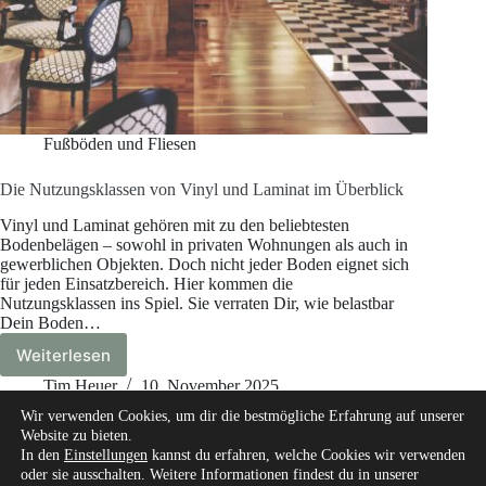
Fußböden und Fliesen
Die Nutzungsklassen von Vinyl und Laminat im Überblick
Vinyl und Laminat gehören mit zu den beliebtesten
Bodenbelägen – sowohl in privaten Wohnungen als auch in
gewerblichen Objekten. Doch nicht jeder Boden eignet sich
für jeden Einsatzbereich. Hier kommen die
Nutzungsklassen ins Spiel. Sie verraten Dir, wie belastbar
Dein Boden…
Weiterlesen
Die
Nutzungsklassen
Tim Heuer
10. November 2025
von
Wir verwenden Cookies, um dir die bestmögliche Erfahrung auf unserer
Vinyl
Website zu bieten.
und
In den
Einstellungen
kannst du erfahren, welche Cookies wir verwenden
Laminat
oder sie ausschalten. Weitere Informationen findest du in unserer