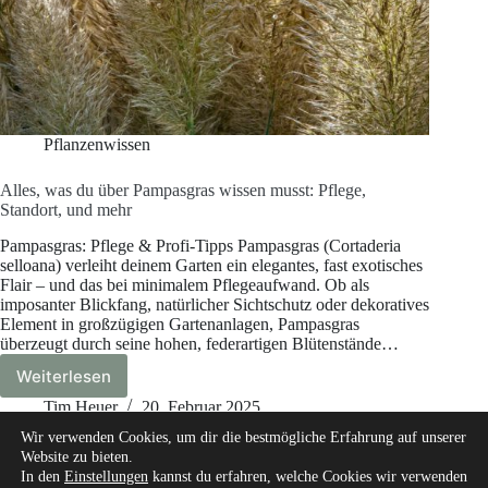
Pflanzenwissen
Alles, was du über Pampasgras wissen musst: Pflege,
Standort, und mehr
Pampasgras: Pflege & Profi-Tipps Pampasgras (Cortaderia
selloana) verleiht deinem Garten ein elegantes, fast exotisches
Flair – und das bei minimalem Pflegeaufwand. Ob als
imposanter Blickfang, natürlicher Sichtschutz oder dekoratives
Element in großzügigen Gartenanlagen, Pampasgras
überzeugt durch seine hohen, federartigen Blütenstände…
Weiterlesen
Alles,
was
Tim Heuer
20. Februar 2025
du
Wir verwenden Cookies, um dir die bestmögliche Erfahrung auf unserer
über
Website zu bieten.
Pampasgras
In den
Einstellungen
kannst du erfahren, welche Cookies wir verwenden