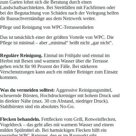
zum Garten lohnt sich die Beratung durch einen
Landschaftsarchitekten. Bei Streitfällen mit Fachfirmen oder
bei der Begutachtung von Schäden nach der Verlegung helfen
dir Bausachverständige aus dem Netzwerk weiter.
Pflege und Reinigung von WPC-Terrassendielen
Das ist tatsächlich einer der größten Vorteile von WPC. Die
Pflege ist minimal – aber „minimal“ heißt nicht „gar nicht“.
Reguläre Reinigung.
Einmal im Frühjahr und einmal im
Herbst mit Besen und warmem Wasser über die Terrasse
gehen reicht für 90 Prozent der Fälle. Bei stärkeren
Verschmutzungen kann auch ein milder Reiniger zum Einsatz
kommen.
Was du vermeiden solltest:
Aggressive Reinigungsmittel,
scheuernde Bürsten, Hochdruckreiniger mit hohem Druck und
in direkter Nähe (max. 30 cm Abstand, niedriger Druck).
Stahlbürsten sind ein absolutes No-Go.
Flecken behandeln.
Fettflecken vom Grill, Rotweinflecken,
Vogeldreck – das geht alles mit warmem Wasser und einem
milden Spülmittel ab. Bei hartnäckigen Flecken hilft ein
spezieller WPC-Reiniger, den es im Baumarkt gibt.