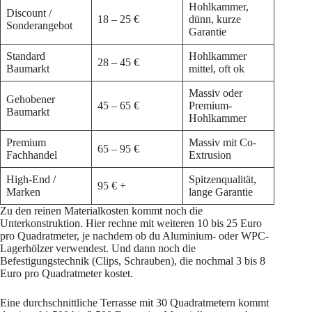
Hohlkammer,
Discount /
18 – 25 €
dünn, kurze
Sonderangebot
Garantie
Standard
Hohlkammer
28 – 45 €
Baumarkt
mittel, oft ok
Massiv oder
Gehobener
45 – 65 €
Premium-
Baumarkt
Hohlkammer
Premium
Massiv mit Co-
65 – 95 €
Fachhandel
Extrusion
High-End /
Spitzenqualität,
95 € +
Marken
lange Garantie
Zu den reinen Materialkosten kommt noch die
Unterkonstruktion. Hier rechne mit weiteren 10 bis 25 Euro
pro Quadratmeter, je nachdem ob du Aluminium- oder WPC-
Lagerhölzer verwendest. Und dann noch die
Befestigungstechnik (Clips, Schrauben), die nochmal 3 bis 8
Euro pro Quadratmeter kostet.
Eine durchschnittliche Terrasse mit 30 Quadratmetern kommt