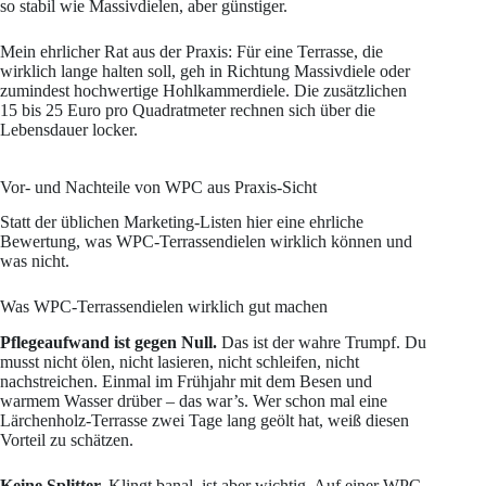
so stabil wie Massivdielen, aber günstiger.
Mein ehrlicher Rat aus der Praxis: Für eine Terrasse, die
wirklich lange halten soll, geh in Richtung Massivdiele oder
zumindest hochwertige Hohlkammerdiele. Die zusätzlichen
15 bis 25 Euro pro Quadratmeter rechnen sich über die
Lebensdauer locker.
Vor- und Nachteile von WPC aus Praxis-Sicht
Statt der üblichen Marketing-Listen hier eine ehrliche
Bewertung, was WPC-Terrassendielen wirklich können und
was nicht.
Was WPC-Terrassendielen wirklich gut machen
Pflegeaufwand ist gegen Null.
Das ist der wahre Trumpf. Du
musst nicht ölen, nicht lasieren, nicht schleifen, nicht
nachstreichen. Einmal im Frühjahr mit dem Besen und
warmem Wasser drüber – das war’s. Wer schon mal eine
Lärchenholz-Terrasse zwei Tage lang geölt hat, weiß diesen
Vorteil zu schätzen.
Keine Splitter.
Klingt banal, ist aber wichtig. Auf einer WPC-