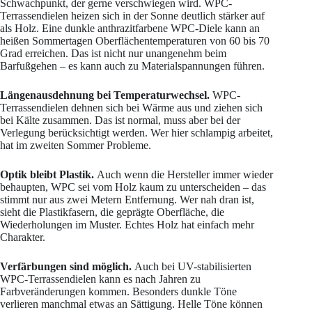
Schwachpunkt, der gerne verschwiegen wird. WPC-
Terrassendielen heizen sich in der Sonne deutlich stärker auf
als Holz. Eine dunkle anthrazitfarbene WPC-Diele kann an
heißen Sommertagen Oberflächentemperaturen von 60 bis 70
Grad erreichen. Das ist nicht nur unangenehm beim
Barfußgehen – es kann auch zu Materialspannungen führen.
Längenausdehnung bei Temperaturwechsel.
WPC-
Terrassendielen dehnen sich bei Wärme aus und ziehen sich
bei Kälte zusammen. Das ist normal, muss aber bei der
Verlegung berücksichtigt werden. Wer hier schlampig arbeitet,
hat im zweiten Sommer Probleme.
Optik bleibt Plastik.
Auch wenn die Hersteller immer wieder
behaupten, WPC sei vom Holz kaum zu unterscheiden – das
stimmt nur aus zwei Metern Entfernung. Wer nah dran ist,
sieht die Plastikfasern, die geprägte Oberfläche, die
Wiederholungen im Muster. Echtes Holz hat einfach mehr
Charakter.
Verfärbungen sind möglich.
Auch bei UV-stabilisierten
WPC-Terrassendielen kann es nach Jahren zu
Farbveränderungen kommen. Besonders dunkle Töne
verlieren manchmal etwas an Sättigung. Helle Töne können