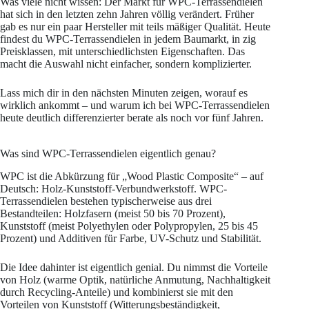
Was viele nicht wissen: Der Markt für WPC-Terrassendielen
hat sich in den letzten zehn Jahren völlig verändert. Früher
gab es nur ein paar Hersteller mit teils mäßiger Qualität. Heute
findest du WPC-Terrassendielen in jedem Baumarkt, in zig
Preisklassen, mit unterschiedlichsten Eigenschaften. Das
macht die Auswahl nicht einfacher, sondern komplizierter.
Lass mich dir in den nächsten Minuten zeigen, worauf es
wirklich ankommt – und warum ich bei WPC-Terrassendielen
heute deutlich differenzierter berate als noch vor fünf Jahren.
Was sind WPC-Terrassendielen eigentlich genau?
WPC ist die Abkürzung für „Wood Plastic Composite“ – auf
Deutsch: Holz-Kunststoff-Verbundwerkstoff. WPC-
Terrassendielen bestehen typischerweise aus drei
Bestandteilen: Holzfasern (meist 50 bis 70 Prozent),
Kunststoff (meist Polyethylen oder Polypropylen, 25 bis 45
Prozent) und Additiven für Farbe, UV-Schutz und Stabilität.
Die Idee dahinter ist eigentlich genial. Du nimmst die Vorteile
von Holz (warme Optik, natürliche Anmutung, Nachhaltigkeit
durch Recycling-Anteile) und kombinierst sie mit den
Vorteilen von Kunststoff (Witterungsbeständigkeit,