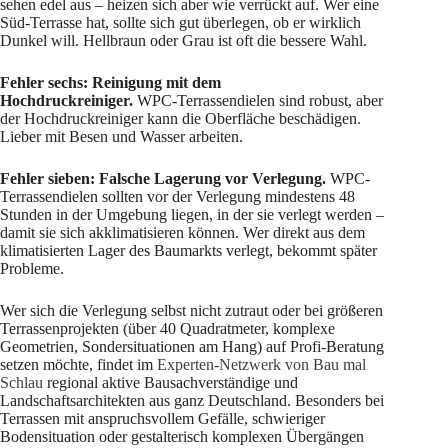
sehen edel aus – heizen sich aber wie verrückt auf. Wer eine
Süd-Terrasse hat, sollte sich gut überlegen, ob er wirklich
Dunkel will. Hellbraun oder Grau ist oft die bessere Wahl.
Fehler sechs: Reinigung mit dem
Hochdruckreiniger.
WPC-Terrassendielen sind robust, aber
der Hochdruckreiniger kann die Oberfläche beschädigen.
Lieber mit Besen und Wasser arbeiten.
Fehler sieben: Falsche Lagerung vor Verlegung.
WPC-
Terrassendielen sollten vor der Verlegung mindestens 48
Stunden in der Umgebung liegen, in der sie verlegt werden –
damit sie sich akklimatisieren können. Wer direkt aus dem
klimatisierten Lager des Baumarkts verlegt, bekommt später
Probleme.
Wer sich die Verlegung selbst nicht zutraut oder bei größeren
Terrassenprojekten (über 40 Quadratmeter, komplexe
Geometrien, Sondersituationen am Hang) auf Profi-Beratung
setzen möchte, findet im
Experten-Netzwerk von Bau mal
Schlau
regional aktive Bausachverständige und
Landschaftsarchitekten aus ganz Deutschland. Besonders bei
Terrassen mit anspruchsvollem Gefälle, schwieriger
Bodensituation oder gestalterisch komplexen Übergängen