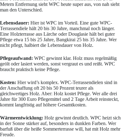
Metern Entfernung sieht WPC heute super aus, von nah sieht
man den Unterschied.
Lebensdauer:
Hier ist WPC im Vorteil. Eine gute WPC-
Terrassendiele hält 20 bis 30 Jahre, manchmal noch länger.
Eine Holzterrasse aus Lärche oder Douglasie hält bei guter
Pflege etwa 15 bis 25 Jahre, Bangkirai 25 bis 35 Jahre. Wer
nicht pflegt, halbiert die Lebensdauer von Holz.
Pflegeaufwand:
WPC gewinnt klar. Holz muss regelmäßig
geölt oder lasiert werden, sonst vergraut es und reißt. WPC
braucht praktisch keine Pflege.
Kosten:
Hier wird’s komplex. WPC-Terrassendielen sind in
der Anschaffung oft 20 bis 50 Prozent teurer als
gleichwertiges Holz. Aber: Holz kostet Pflege. Wer alle drei
Jahre für 300 Euro Pflegemittel und 2 Tage Arbeit reinsteckt,
kommt langfristig auf höhere Gesamtkosten.
Wärmeentwicklung:
Holz gewinnt deutlich. WPC heizt sich
in der Sonne stärker auf, besonders in dunklen Farben. Wer
barfuß über die heiße Sommerterrasse will, hat mit Holz mehr
Freude.