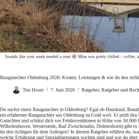
Sounds like your week needed a reset 😄 Mine was pretty chilled – coffee, a
Baugutachter Oldenburg 2026: Kosten, Leistungen & wie du den richti
Tim Heuer
7. Juni 2026
Ratgeber
,
Ratgeber und Rech
Du suchst einen Baugutachter in Oldenburg? Egal ob Hauskauf, Baua
ein erfahrener Baugutachter aus Oldenburg ist Gold wert. Er prüft den 
Gutachten und schützt dich vor Fehlinvestitionen in Höhe von 50.00
Wilhelmshaven, Westerstede, Bad Zwischenahn, Delmenhorst) gibt es za
du den richtigen für dein Anliegen? In diesem Ratgeber erfährst du, was
welche Erfahrung und Spezialisierungen wichtig sind und wie du übe