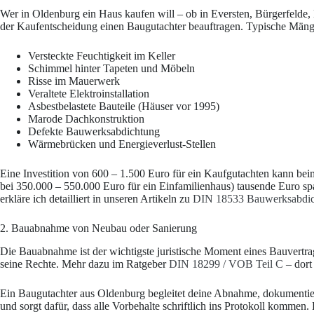
Wer in Oldenburg ein Haus kaufen will – ob in Eversten, Bürgerfelde
der Kaufentscheidung einen Baugutachter beauftragen. Typische Mängel
Versteckte Feuchtigkeit im Keller
Schimmel hinter Tapeten und Möbeln
Risse im Mauerwerk
Veraltete Elektroinstallation
Asbestbelastete Bauteile (Häuser vor 1995)
Marode Dachkonstruktion
Defekte Bauwerksabdichtung
Wärmebrücken und Energieverlust-Stellen
Eine Investition von 600 – 1.500 Euro für ein Kaufgutachten kann be
bei 350.000 – 550.000 Euro für ein Einfamilienhaus) tausende Euro sp
erkläre ich detailliert in unseren Artikeln zu
DIN 18533 Bauwerksabdi
2. Bauabnahme von Neubau oder Sanierung
Die Bauabnahme ist der wichtigste juristische Moment eines Bauvertra
seine Rechte. Mehr dazu im Ratgeber
DIN 18299 / VOB Teil C
– dort 
Ein Baugutachter aus Oldenburg begleitet deine Abnahme, dokumentie
und sorgt dafür, dass alle Vorbehalte schriftlich ins Protokoll kommen. 