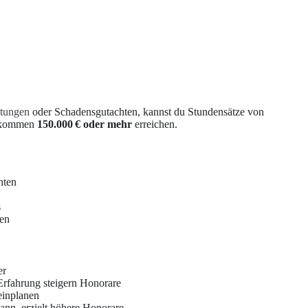
itungen
oder Schadensgutachten, kannst du Stundensätze von
inkommen
150.000 € oder mehr
erreichen.
hten
s
gen
er
 Erfahrung steigern Honorare
einplanen
ann, erzielt höhere Honorare