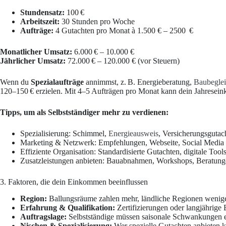
Stundensatz:
100 €
Arbeitszeit:
30 Stunden pro Woche
Aufträge:
4 Gutachten pro Monat à 1.500 € – 2500 €
Monatlicher Umsatz:
6.000 € – 10.000 €
Jährlicher Umsatz:
72.000 € – 120.000 € (vor Steuern)
Wenn du
Spezialaufträge
annimmst, z. B. Energieberatung,
Baubegle
120–150 € erzielen. Mit 4–5 Aufträgen pro Monat kann dein Jahrese
Tipps, um als Selbstständiger mehr zu verdienen:
Spezialisierung: Schimmel,
Energieausweis
, Versicherungsgutac
Marketing & Netzwerk: Empfehlungen, Webseite, Social Media
Effiziente Organisation: Standardisierte Gutachten, digitale Tool
Zusatzleistungen anbieten: Bauabnahmen, Workshops, Beratun
3. Faktoren, die dein Einkommen beeinflussen
Region:
Ballungsräume zahlen mehr, ländliche Regionen wenig
Erfahrung & Qualifikation:
Zertifizierungen oder langjährige
Auftragslage:
Selbstständige müssen saisonale Schwankungen 
Nischen & Spezialisierung:
Wer spezielle Gutachten anbieten k