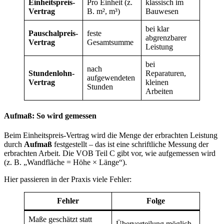
Einheitspreis-
Pro Einheit (z.
klassisch im
Vertrag
B. m², m³)
Bauwesen
bei klar
Pauschalpreis-
feste
abgrenzbarer
Vertrag
Gesamtsumme
Leistung
bei
nach
Stundenlohn-
Reparaturen,
aufgewendeten
Vertrag
kleinen
Stunden
Arbeiten
Aufmaß: So wird gemessen
Beim Einheitspreis-Vertrag wird die Menge der erbrachten Leistung
durch
Aufmaß
festgestellt – das ist eine schriftliche Messung der
erbrachten Arbeit. Die VOB Teil C gibt vor, wie aufgemessen wird
(z. B. „Wandfläche = Höhe × Länge“).
Hier passieren in der Praxis viele Fehler:
Fehler
Folge
Maße geschätzt statt
Übervorteilung möglich