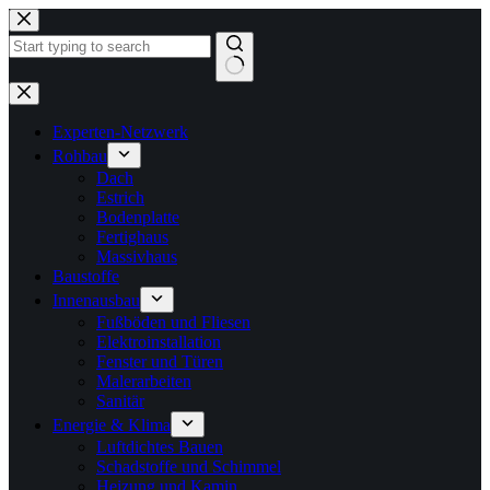
Zum
Inhalt
springen
Keine
Ergebnisse
Experten-Netzwerk
Rohbau
Dach
Estrich
Bodenplatte
Fertighaus
Massivhaus
Baustoffe
Innenausbau
Fußböden und Fliesen
Elektroinstallation
Fenster und Türen
Malerarbeiten
Sanitär
Energie & Klima
Luftdichtes Bauen
Schadstoffe und Schimmel
Heizung und Kamin