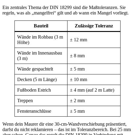
Ein zentrales Thema der DIN 18299 sind die Maßtoleranzen. Sie
regeln, was als „mangelfrei“ gilt und ab wann ein Mangel vorliegt.
Bauteil
Zulässige Toleranz
Wände im Rohbau (3 m
± 12 mm
Höhe)
Wände im Innenausbau
± 8 mm
(3 m)
Wände gespachtelt
± 5 mm
Decken (5 m Länge)
± 10 mm
Fußboden Estrich
± 4 mm (auf 2 m Latte)
Treppen
± 2 mm
Fensteranschlüsse
± 5 mm
Wenn dein Maurer dir eine 30-cm-Wandverschiebung präsentiert,
darfst du nicht reklamieren – das ist im Toleranzbereich. Bei 25 mm
aber schon. Genau das regelt die DIN 18299 in Verbindung mit