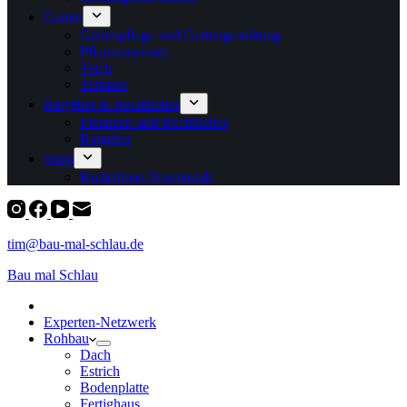
Garten
Gartenpflege und Gartengestaltung
Pflanzenwissen
Teich
Terrasse
Ratgeber & Rechtliches
Finanzen und Rechtliches
Ratgeber
Shop
Kostenlose Downloads
tim@bau-mal-schlau.de
Bau mal Schlau
Experten-Netzwerk
Rohbau
Dach
Estrich
Bodenplatte
Fertighaus