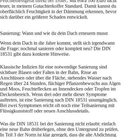
Feuchtemessgerät direkt bei Trotec
. Mit etwa 100 Euro nicht
teuer, in meinem Gutachterkoffer Standard. Damit kannst du
oberflächlich Feuchtigkeit in der Dämmung erkennen, bevor
sich darüber ein größerer Schaden entwickelt.
Sanierung: Wann und wie du dein Dach erneuern musst
Wenn dein Dach in die Jahre kommt, stellt sich irgendwann
die Frage: nochmal sanieren oder komplett neu? Die DIN
18531 gibt dazu konkrete Hinweise.
Klassische Indizien für eine notwendige Sanierung sind
sichtbare Blasen oder Falten in der Bahn, Risse an
Anschlüssen oder über die Fläche, stehendes Wasser nach
Regen über 24 Stunden, flächiger Pflanzenbewuchs aus Algen
und Moos, Feuchteflecken an Innendecken oder Tropfen im
Deckenbereich. Wenn drei oder mehr dieser Symptome
auftreten, ist eine Sanierung nach DIN 18531 unumgänglich.
Bei zwei Symptomen reicht oft noch eine Teilsanierung mit
Flüssigkunststoff oder neuen Anschlussdetails.
Was die DIN 18531 bei der Sanierung nicht erlaubt: einfach
eine neue Bahn drüberlegen, ohne den Untergrund zu prüfen.
In Teil 3 der Norm ist klar geregelt, dass die alte Abdichtung