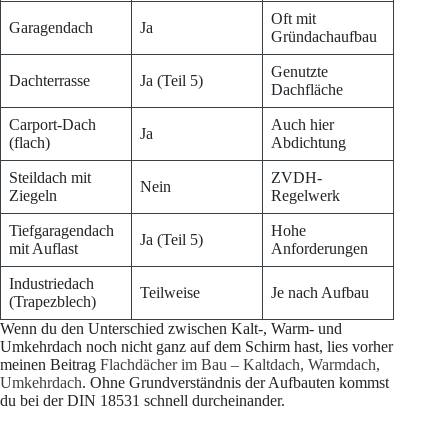
Oft mit
Garagendach
Ja
Gründachaufbau
Genutzte
Dachterrasse
Ja (Teil 5)
Dachfläche
Carport-Dach
Auch hier
Ja
(flach)
Abdichtung
Steildach mit
ZVDH-
Nein
Ziegeln
Regelwerk
Tiefgaragendach
Hohe
Ja (Teil 5)
mit Auflast
Anforderungen
Industriedach
Teilweise
Je nach Aufbau
(Trapezblech)
Wenn du den Unterschied zwischen Kalt-, Warm- und
Umkehrdach noch nicht ganz auf dem Schirm hast, lies vorher
meinen Beitrag
Flachdächer im Bau – Kaltdach, Warmdach,
Umkehrdach
. Ohne Grundverständnis der Aufbauten kommst
du bei der DIN 18531 schnell durcheinander.