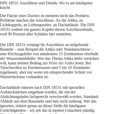
DIN 18531 Anschlüsse und Details: Wo es am häufigsten
kracht
Die Fläche eines Daches ist meistens nicht das Problem.
Probleme machen die Anschlüsse. An die Attika, an
Lichtkuppeln, an Lüftungsrohre, an Dachabläufe. Die DIN
18531 widmet ein ganzes Kapitel diesen Anschlussdetails,
weil 90 Prozent aller Schäden hier entstehen.
Die DIN 18531 verlangt für Anschlüsse an aufgehende
Bauteile – zum Beispiel die Attika oder Wandanschlüsse –
eine Hochzugshöhe von mindestens 15 Zentimetern oberhalb
der Wasserstandshöhe. Wer das Thema Attika tiefer verstehen
will, kann meinen Beitrag zur
Höhe der Attika
lesen. Bei
Türschwellen zu Dachterrassen sind 5 bis 10 Zentimeter
zugelassen, aber nur wenn ein entsprechender Schutz vor
Wasserrückstau vorhanden ist.
Dachabläufe müssen nach DIN 18531 mit speziellen
Aufstockstücken eingebaut werden, die mit der
Abdichtungsbahn fachgerecht verschweißt werden. Standard-
Abläufe aus dem Baumarkt sind hier nicht zulässig. Wer das
ignoriert, riskiert genau an dieser Stelle die häufigsten
Undichtigkeiten – ich seh das in meinen Gutachten ständig.