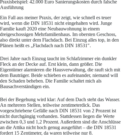
Praxisbeispiel: 42.000 Euro Sanierungskosten durch falsche
Ausführung
Ein Fall aus meiner Praxis, der zeigt, wie schnell es teuer
wird, wenn die DIN 18531 nicht eingehalten wird. Junge
Familie kauft 2020 eine Neubauwohnung in einem
dreigeschossigen Mehrfamilienhaus. Im obersten Geschoss,
also direkt unter dem Flachdach. Bei Einzug alles top, in den
Plänen heißt es „Flachdach nach DIN 18531″.
Drei Jahre nach Einzug taucht im Schlafzimmer ein dunkler
Fleck an der Decke auf. Erst klein, dann größer. Die
Eigentümer alarmieren die Hausverwaltung, die rauft sich mit
dem Bauträger. Beide schieben es aufeinander, niemand will
den Schaden beheben. Die Familie schaltet mich als
Bausachverständigen ein.
Bei der Begehung wird klar: Auf dem Dach steht das Wasser.
An mehreren Stellen, teilweise zentimeterdick. Das
vorgeschriebene Gefälle nach DIN 18531 von 2 Prozent ist
nicht durchgängig vorhanden. Stattdessen liegen die Werte
zwischen 0,3 und 1,2 Prozent. Außerdem sind die Anschlüsse
an die Attika nicht hoch genug ausgeführt – die DIN 18531
fordert 15 Zentimeter, da waren teilweise nur 8.