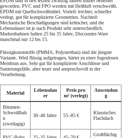
EPDM sind in den letzten zwanzig Jahren immer beliebter
geworden. PVC und FPO werden mit Heißluft verschweißt,
EPDM mit Quellschweißmittel. Vorteil: leichter, schneller
verlegt, gut für komplizierte Geometrien. Nachteil:
Mechanische Beschädigungen sind kritischer, und die
Lebensdauer ist je nach Produkt sehr unterschiedlich.
Markenbahnen halten 25 bis 35 Jahre, Discounter-Ware
manchmal nur 12 bis 15.
Flüssigkunststoffe (PMMA, Polyurethan) sind die jüngste
Variante. Wird flüssig aufgetragen, härtet zu einer fugenlosen
Membran aus. Sehr gut für komplizierte Anschlüsse und
Sanierungsfälle, aber teuer und anspruchsvoll in der
Verarbeitung.
Lebensdau
Preis pro
Anwendun
Material
er
m² (verlegt)
g
Bitumen-
Schweißbah
Klassisches
30–40 Jahre
55–85 €
n
Flachdach
(zweilagig)
Großflächig
PVC-Bahn
25–35 Jahre
45–70 €