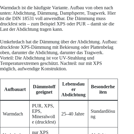
Warmdach ist die häufigste Variante. Aufbau von oben nach
unten: Abdichtung, Dämmung, Dampfsperre, Tragwerk. Hier
ist die DIN 18531 voll anwendbar. Die Dämmung muss
druckfest sein – zum Beispiel XPS oder PUR – damit sie die
Last der Abdichtung tragen kann.
Umkehrdach hat die Dämmung über der Abdichtung. Aufbau:
druckfeste XPS-Dämmung mit Bekiesung oder Plattenbelag
oben, darunter die Abdichtung, darunter das Tragwerk.
Vorteil: Die Abdichtung ist vor UV-Strahlung und
Temperaturextremen geschützt. Nachteil: nur mit XPS
möglich, aufwendige Konstruktion.
Lebensdau
Dämmstoff
Besonderhe
Aufbauart
er
geeignet
iten
Abdichtung
PUR, XPS,
EPS,
Standardlösu
Warmdach
25–40 Jahre
Mineralwoll
ng
e (druckfest)
nur XPS