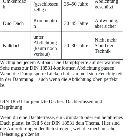
Umkehrdac
Abdichtung
(geschlossen
35–50 Jahre
h
geschützt
zellig)
Kombinatio
Aufwendig,
Duo-Dach
30–45 Jahre
n
aber sicher
unter
Nicht mehr
Abdichtung
Kaltdach
20–30 Jahre
Stand der
(kaum noch
Technik
verbaut)
Wichtig bei jedem Aufbau: Die Dampfsperre auf der warmen
Seite muss zur DIN 18531-konformen Abdichtung passen.
Wenn die Dampfsperre Lücken hat, sammelt sich Feuchtigkeit
in der Dämmung – auch wenn die Abdichtung oben perfekt
ist.
DIN 18531 für genutzte Dächer: Dachterrassen und
Begrünung
Wenn du eine Dachterrasse, ein Gründach oder ein befahrenes
Dach planst, ist Teil 5 der DIN 18531 dein Thema. Hier sind
die Anforderungen deutlich strenger, weil die mechanische
Belastung größer ist.