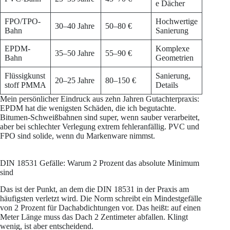
e Dächer
FPO/TPO-
Hochwertige
30–40 Jahre
50–80 €
Bahn
Sanierung
EPDM-
Komplexe
35–50 Jahre
55–90 €
Bahn
Geometrien
Flüssigkunst
Sanierung,
20–25 Jahre
80–150 €
stoff PMMA
Details
Mein persönlicher Eindruck aus zehn Jahren Gutachterpraxis:
EPDM hat die wenigsten Schäden, die ich begutachte.
Bitumen-Schweißbahnen sind super, wenn sauber verarbeitet,
aber bei schlechter Verlegung extrem fehleranfällig. PVC und
FPO sind solide, wenn du Markenware nimmst.
DIN 18531 Gefälle: Warum 2 Prozent das absolute Minimum
sind
Das ist der Punkt, an dem die DIN 18531 in der Praxis am
häufigsten verletzt wird. Die Norm schreibt ein Mindestgefälle
von 2 Prozent für Dachabdichtungen vor. Das heißt: auf einen
Meter Länge muss das Dach 2 Zentimeter abfallen. Klingt
wenig, ist aber entscheidend.