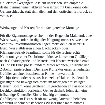
ein leichtes Gegengefälle leicht übersehen. Ich empfehle
deshalb immer einen aktiven Wassertest mit Gießkanne oder
Gartenschlauch, statt sich allein auf den optischen Eindruck zu
verlassen.
Werkzeuge und Kosten für die fachgerechte Montage
Für die Eigenmontage reichen in der Regel ein Maßband, eine
Wasserwaage oder ein digitaler Neigungsmesser sowie eine
Schnur – Investitionskosten liegen meist deutlich unter 50
Euro. Wer stattdessen einen Dachdecker- oder
Klempnerbetrieb beauftragt, sollte für die fachgerechte
Neumontage einer Dachrinne inklusive korrektem Gefälle je
nach Gebäudegröße und Material mit Kosten zwischen etwa
30 und 80 Euro pro laufendem Meter rechnen, Fallrohre und
Zubehör eingerechnet. Die reine Korrektur eines fehlerhaften
Gefälles an einer bestehenden Rinne – etwa durch
Nachjustieren oder Austausch einzelner Halter – ist deutlich
günstiger und bewegt sich meist im niedrigen dreistelligen
Bereich, sofern keine größeren Folgeschäden an Fassade oder
Dachkonstruktion vorliegen. Genau deshalb lohnt sich eine
frühzeitige Kontrolle: Ein rechtzeitig erkanntes
Gefälleproblem lässt sich oft mit wenig Aufwand beheben,
während unbemerkt stehendes Wasser über Jahre hinweg