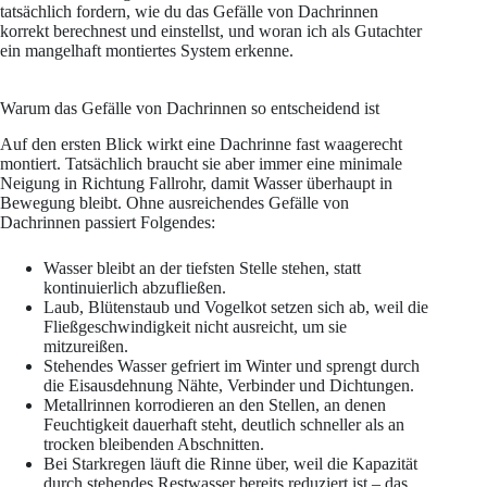
tatsächlich fordern, wie du das Gefälle von Dachrinnen
korrekt berechnest und einstellst, und woran ich als Gutachter
ein mangelhaft montiertes System erkenne.
Warum das Gefälle von Dachrinnen so entscheidend ist
Auf den ersten Blick wirkt eine Dachrinne fast waagerecht
montiert. Tatsächlich braucht sie aber immer eine minimale
Neigung in Richtung Fallrohr, damit Wasser überhaupt in
Bewegung bleibt. Ohne ausreichendes Gefälle von
Dachrinnen passiert Folgendes:
Wasser bleibt an der tiefsten Stelle stehen, statt
kontinuierlich abzufließen.
Laub, Blütenstaub und Vogelkot setzen sich ab, weil die
Fließgeschwindigkeit nicht ausreicht, um sie
mitzureißen.
Stehendes Wasser gefriert im Winter und sprengt durch
die Eisausdehnung Nähte, Verbinder und Dichtungen.
Metallrinnen korrodieren an den Stellen, an denen
Feuchtigkeit dauerhaft steht, deutlich schneller als an
trocken bleibenden Abschnitten.
Bei Starkregen läuft die Rinne über, weil die Kapazität
durch stehendes Restwasser bereits reduziert ist – das