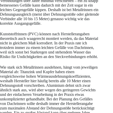
Verbindungen über Jahre minimal verschieben – ein zu knapp
bemessenes Gefälle kann dadurch mit der Zeit sogar in ein
leichtes Gegengefälle kippen. Deshalb ist bei Metallrinnen ein
Dehnungsausgleich (meist über Dehnungsstöße oder gleitende
Verbinder alle 10 bis 15 Meter) genauso wichtig wie das
korrekte Ausgangsgefälle.
Kunststoffrinnen (PVC) können nach Herstellerangaben
theoretisch auch waagerecht montiert werden, da das Material
nicht in gleichem Maß korrodiert. In der Praxis rate ich
trotzdem immer zu einem leichten Gefälle von Dachrinnen,
weil sich sonst bei Starkregen und stehendem Wasser das
Risiko für Undichtigkeiten an den Steckverbindungen erhöht.
Wie stark sich Metallrinnen ausdehnen, hängt vom jeweiligen
Material ab: Titanzink und Kupfer haben einen
vergleichsweise hohen Wärmeausdehnungskoeffizienten,
weshalb Hersteller hier häufig bereits alle 10 Meter einen
Dehnungsstoß vorschreiben. Aluminium dehnt sich zwar
ähnlich stark aus, wird aber wegen des geringeren Gewichts
und der einfacheren Verarbeitung in der Praxis etwas
unkomplizierter gehandhabt. Bei der Planung des Gefälles
von Dachrinnen sollte deshalb immer die Herstellerangabe
zum maximalen Abstand der Dehnungsstöße berücksichtigt
werden. Ein zu großer Abstand kann über mehrere Jahre