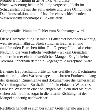
Notüberlauföffnung in der Attika. Wird diese
Notentwässerung bei der Planung vergessen, bleibt im
Schadensfall oft nur die aufwändige und teure Öffnung der
Dachkonstruktion, um die Ursache eines schleichenden
Wassereintritts überhaupt zu lokalisieren.
Gegengefälle: Wann ein Fehler zum Sachmangel wird
Diese Unterscheidung ist mir als Gutachter besonders wichtig,
weil sie regelmäßig zu Streit zwischen Bauherren und
ausführenden Betrieben führt. Ein Gegengefälle – also eine
Neigung, die vom Fallrohr wegführt – ist kein Grenzfall,
sondern immer ein handwerklicher Mangel. Es gibt keine
Toleranz, innerhalb derer ein Gegengefälle akzeptabel wäre.
Bei einer Begutachtung prüfe ich das Gefälle von Dachrinnen
mit einer digitalen Wasserwaage an mehreren Punkten entlang
der gesamten Rinnenlänge und dokumentiere die gemessenen
Werte fotografisch. Zusätzlich hilft ein einfacher Wassertest:
Fülle ich Wasser an einer beliebigen Stelle ein und bleibt es
stehen oder läuft es sogar in die falsche Richtung, ist der
Mangel eindeutig nachweisbar.
Rechtlich handelt es sich bei einem Gegengefälle um eine