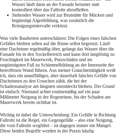
Wasser läuft dann an der Fassade herunter statt
kontrolliert über das Fallrohr abzufließen.
Stehendes Wasser wird zur Brutstätte für Mücken und
begünstigt Algenbildung, was zusätzlich die
Reinigungsintervalle verkürzt.
Was viele Bauherren unterschätzen: Die Folgen eines falschen
Gefälles bleiben selten auf die Rinne selbst begrenzt. Läuft
eine Dachrinne regelmäßig über, gelangt das Wasser über die
Fassade bis in den Sockelbereich und kann dort langfristig zu
Feuchtigkeit im Mauerwerk, Putzschäden und im
ungünstigsten Fall zu Schimmelbildung an der Innenseite der
betroffenen Wand führen. Aus meiner Gutachtertätigkeit weiß
ich, dass ein unauffälliges, aber dauerhaft falsches Gefälle von
Dachrinnen zu den Ursachen zählt, die bei der
Schadensanalyse am längsten unentdeckt bleiben. Der Grund
ist einfach: Niemand achtet routinemäßig auf ein paar
Millimeter Neigung in der Regenrinne, bis der Schaden am
Mauerwerk bereits sichtbar ist.
Wichtig ist dabei die Unterscheidung: Ein Gefälle in Richtung
Fallrohr ist die Regel, ein Gegengefälle – also eine Neigung,
die vom Fallrohr wegführt – ist dagegen immer ein Mangel.
Diese beiden Begriffe werden in der Praxis häufig