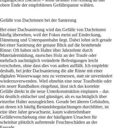
obere Ende der empfohlenen Gefällespanne wählen.
Gefälle von Dachrinnen bei der Sanierung
Bei einer Dachsanierung wird das Gefälle von Dachrinnen
häufig übersehen, weil der Fokus meist auf Eindeckung,
Dämmung und Unterspannbahn liegt. Dabei lohnt sich gerade
bei einer Sanierung der genaue Blick auf die bestehende
Rinne: Oft haben sich Halter über Jahrzehnte durch
Materialermüdung, morsches Holz an der Traufe oder
mehrfach nachträglich veränderte Befestigungen leicht
verschoben, ohne dass dies von außen auffällt. Ich empfehle
deshalb, bei jeder Dachsanierung die alte Rinne mit einer
digitalen Wasserwaage neu zu vermessen, statt sie unverändert
wiederzuverwenden. Wird ohnehin eine neue Traufbohle oder
ein neuer Randbalken eingebaut, lässt sich das korrekte
Gefälle direkt in die neue Unterkonstruktion einplanen – das
ist deutlich einfacher und günstiger, als es nachträglich über
einzelne Halter auszugleichen. Gerade bei älteren Gebäuden,
an denen ich häufig Bestandsbegutachtungen durchführe, ist
eine über Jahre gewachsene, kaum wahrnehmbare
Gefälleverschiebung eine der häufigsten Ursachen für
scheinbar plötzlich auftretende Feuchteschäden an der
Fassade.