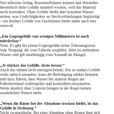
Nur teilweise richtig. Kunststoffrinnen können laut Hersteller
theoretisch ohne Gefälle montiert werden, weil das Material
nicht korrodiert. Ohne Gefälle bleibt aber trotzdem Wasser
stehen, was Undichtigkeiten an Steckverbindungen begünstigt
– ein leichtes Gefälle von Dachrinnen bleibt daher auch hier
sinnvoll.
„Ein Gegengefälle von wenigen Millimetern ist noch
tolerierbar.“
Nein. Es gibt bei einem Gegengefälle keine Toleranzgrenze.
Jede Neigung, die vom Fallrohr wegführt, führt zu stehendem
Wasser und gilt unabhängig vom Ausmaß als Mangel.
„Je stärker das Gefälle, desto besser.“
Auch das stimmt nicht uneingeschränkt. Ein zu starkes Gefälle
wirkt optisch unsauber, kann die Befestigung stärker belasten
und dazu führen, dass Wasser bei starkem Regen am
Fallrohreinlauf vorbeispritzt statt kontrolliert einzulaufen.
Werte deutlich über 5 mm/m bringen in der Regel keinen
zusätzlichen Nutzen mehr.
„Wenn die Rinne bei der Abnahme trocken bleibt, ist das
Gefälle in Ordnung.“
Nicht zwangsläufig. Bei einer Abnahme ohne Regen lässt sich