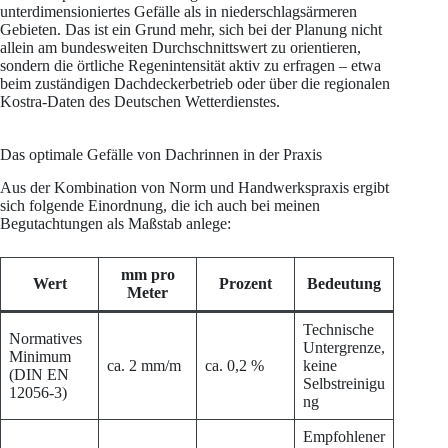
unterdimensioniertes Gefälle als in niederschlagsärmeren
Gebieten. Das ist ein Grund mehr, sich bei der Planung nicht
allein am bundesweiten Durchschnittswert zu orientieren,
sondern die örtliche Regenintensität aktiv zu erfragen – etwa
beim zuständigen Dachdeckerbetrieb oder über die regionalen
Kostra-Daten des Deutschen Wetterdienstes.
Das optimale Gefälle von Dachrinnen in der Praxis
Aus der Kombination von Norm und Handwerkspraxis ergibt
sich folgende Einordnung, die ich auch bei meinen
Begutachtungen als Maßstab anlege:
mm pro
Wert
Prozent
Bedeutung
Meter
Technische
Normatives
Untergrenze,
Minimum
ca. 2 mm/m
ca. 0,2 %
keine
(DIN EN
Selbstreinigu
12056-3)
ng
Empfohlener