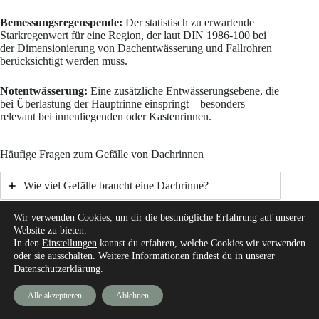
Bemessungsregenspende:
Der statistisch zu erwartende
Starkregenwert für eine Region, der laut DIN 1986-100 bei
der Dimensionierung von Dachentwässerung und Fallrohren
berücksichtigt werden muss.
Notentwässerung:
Eine zusätzliche Entwässerungsebene, die
bei Überlastung der Hauptrinne einspringt – besonders
relevant bei innenliegenden oder Kastenrinnen.
Häufige Fragen zum Gefälle von Dachrinnen
Wie viel Gefälle braucht eine Dachrinne?
Wir verwenden Cookies, um dir die bestmögliche Erfahrung auf unserer
Was passiert, wenn das Gefälle fehlt oder zu gering ist?
Website zu bieten.
In den
Einstellungen
kannst du erfahren, welche Cookies wir verwenden
Braucht jede Dachrinne zwingend ein Gefälle?
oder sie ausschalten. Weitere Informationen findest du in unserer
Datenschutzerklärung
.
Was ist ein Gegengefälle und warum gilt es als
Alle akzeptieren
Ablehnen
Mangel?