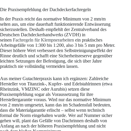
Die Praxisempfehlung der Dachdeckerfachregeln
In der Praxis reicht das normative Minimum von 2 mm/m
selten aus, um eine dauerhaft funktionierende Entwässerung
sicherzustellen. Deshalb empfiehlt der Zentralverband des
Deutschen Dachdeckerhandwerks (ZVDH) in
seinen
Fachregeln für Klempnerarbeiten
ein praktisches
Arbeitsgefälle von 1:300 bis 1:200, also 3 bis 5 mm pro Meter.
Dieser höhere Wert verbessert den Selbstreinigungseffekt der
Rinne deutlich und schafft eine Sicherheitsreserve gegenüber
leichten Setzungen der Befestigung, die sich über Jahre
praktisch nie vollständig vermeiden lassen.
Aus meiner Gutachterpraxis kann ich ergänzen: Zahlreiche
Hersteller von Titanzink-, Kupfer- und Edelstahlrinnen (etwa
Rheinzink, VMZINC oder Aurubis) setzen diese
Praxisempfehlung sogar als Voraussetzung für ihre
Herstellergarantie voraus. Wird nur das normative Minimum
von 2 mm/m umgesetzt, kann das im Schadensfall bedeuten,
dass die Materialgarantie erlischt – selbst wenn technisch
formal die Norm eingehalten wurde. Wer auf Nummer sicher
gehen will, plant das Gefälle von Dachrinnen deshalb von
Anfang an nach der höheren Praxisempfehlung und nicht