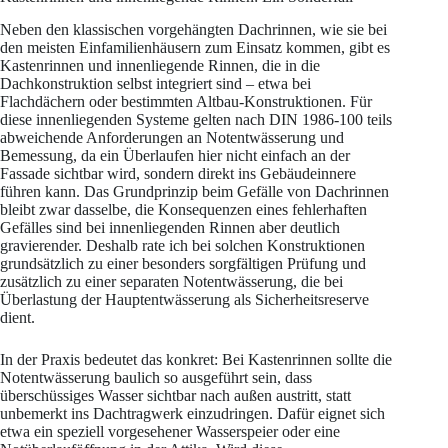
Neben den klassischen vorgehängten Dachrinnen, wie sie bei
den meisten Einfamilienhäusern zum Einsatz kommen, gibt es
Kastenrinnen und innenliegende Rinnen, die in die
Dachkonstruktion selbst integriert sind – etwa bei
Flachdächern oder bestimmten Altbau-Konstruktionen. Für
diese innenliegenden Systeme gelten nach DIN 1986-100 teils
abweichende Anforderungen an Notentwässerung und
Bemessung, da ein Überlaufen hier nicht einfach an der
Fassade sichtbar wird, sondern direkt ins Gebäudeinnere
führen kann. Das Grundprinzip beim Gefälle von Dachrinnen
bleibt zwar dasselbe, die Konsequenzen eines fehlerhaften
Gefälles sind bei innenliegenden Rinnen aber deutlich
gravierender. Deshalb rate ich bei solchen Konstruktionen
grundsätzlich zu einer besonders sorgfältigen Prüfung und
zusätzlich zu einer separaten Notentwässerung, die bei
Überlastung der Hauptentwässerung als Sicherheitsreserve
dient.
In der Praxis bedeutet das konkret: Bei Kastenrinnen sollte die
Notentwässerung baulich so ausgeführt sein, dass
überschüssiges Wasser sichtbar nach außen austritt, statt
unbemerkt ins Dachtragwerk einzudringen. Dafür eignet sich
etwa ein speziell vorgesehener Wasserspeier oder eine