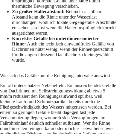
ursprünglich korrekte Gefälle über Jahre durch
thermische Bewegung verschieben.
Zu großer Halterabstand:
Bei mehr als 50 cm
Abstand kann die Rinne unter der Wasserlast
durchhängen, wodurch lokale Gegengefälle-Abschnitte
entstehen – selbst wenn die Halter ursprünglich korrekt
ausgerichtet waren.
Korrektes Gefälle bei unterdimensionierter
Rinne:
Auch ein technisch einwandfreies Gefälle von
Dachrinnen nützt wenig, wenn der Rinnenquerschnitt
für die angeschlossene Dachfläche zu klein gewählt
wurde.
Wie sich das Gefälle auf die Reinigungsintervalle auswirkt
Ein oft unterschätzter Nebeneffekt: Ein ausreichendes Gefälle
von Dachrinnen mit Selbstreinigungswirkung ab etwa 5
mm/m reduziert den Reinigungsaufwand spürbar, weil
kleinere Laub- und Schmutzpartikel bereits durch die
Fließgeschwindigkeit des Wassers mitgerissen werden. Bei
einem zu geringen Gefälle bleibt dagegen fast jede
Verschmutzung liegen, wodurch sich Verstopfungen am
Fallrohreinlauf deutlich schneller aufbauen. Wer die Rinne
ohnehin selten reinigen kann oder möchte – etwa bei schwer
zugänglichen Dächern – sollte deshalb von Anfang an das