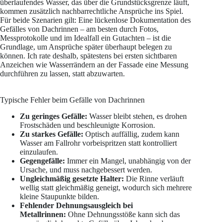
überlaufendes Wasser, das über die Grundstücksgrenze läuft,
kommen zusätzlich nachbarrechtliche Ansprüche ins Spiel.
Für beide Szenarien gilt: Eine lückenlose Dokumentation des
Gefälles von Dachrinnen – am besten durch Fotos,
Messprotokolle und im Idealfall ein Gutachten – ist die
Grundlage, um Ansprüche später überhaupt belegen zu
können. Ich rate deshalb, spätestens bei ersten sichtbaren
Anzeichen wie Wasserrändern an der Fassade eine Messung
durchführen zu lassen, statt abzuwarten.
Typische Fehler beim Gefälle von Dachrinnen
Zu geringes Gefälle:
Wasser bleibt stehen, es drohen
Frostschäden und beschleunigte Korrosion.
Zu starkes Gefälle:
Optisch auffällig, zudem kann
Wasser am Fallrohr vorbeispritzen statt kontrolliert
einzulaufen.
Gegengefälle:
Immer ein Mangel, unabhängig von der
Ursache, und muss nachgebessert werden.
Ungleichmäßig gesetzte Halter:
Die Rinne verläuft
wellig statt gleichmäßig geneigt, wodurch sich mehrere
kleine Staupunkte bilden.
Fehlender Dehnungsausgleich bei
Metallrinnen:
Ohne Dehnungsstöße kann sich das