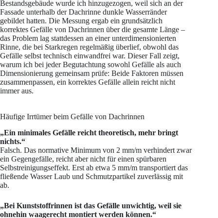
Bestandsgebäude wurde ich hinzugezogen, weil sich an der
Fassade unterhalb der Dachrinne dunkle Wasserränder
gebildet hatten. Die Messung ergab ein grundsätzlich
korrektes Gefälle von Dachrinnen über die gesamte Länge –
das Problem lag stattdessen an einer unterdimensionierten
Rinne, die bei Starkregen regelmäßig überlief, obwohl das
Gefälle selbst technisch einwandfrei war. Dieser Fall zeigt,
warum ich bei jeder Begutachtung sowohl Gefälle als auch
Dimensionierung gemeinsam prüfe: Beide Faktoren müssen
zusammenpassen, ein korrektes Gefälle allein reicht nicht
immer aus.
Häufige Irrtümer beim Gefälle von Dachrinnen
„Ein minimales Gefälle reicht theoretisch, mehr bringt
nichts.“
Falsch. Das normative Minimum von 2 mm/m verhindert zwar
ein Gegengefälle, reicht aber nicht für einen spürbaren
Selbstreinigungseffekt. Erst ab etwa 5 mm/m transportiert das
fließende Wasser Laub und Schmutzpartikel zuverlässig mit
ab.
„Bei Kunststoffrinnen ist das Gefälle unwichtig, weil sie
ohnehin waagerecht montiert werden können.“