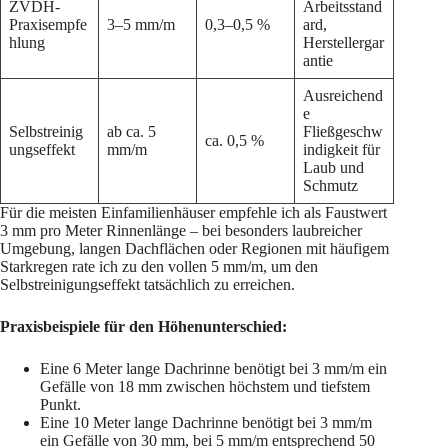
ZVDH-
Arbeitsstand
Praxisempfe
3–5 mm/m
0,3–0,5 %
ard,
hlung
Herstellergar
antie
Ausreichend
e
Selbstreinig
ab ca. 5
Fließgeschw
ca. 0,5 %
ungseffekt
mm/m
indigkeit für
Laub und
Schmutz
Für die meisten Einfamilienhäuser empfehle ich als Faustwert
3 mm pro Meter Rinnenlänge – bei besonders laubreicher
Umgebung, langen Dachflächen oder Regionen mit häufigem
Starkregen rate ich zu den vollen 5 mm/m, um den
Selbstreinigungseffekt tatsächlich zu erreichen.
Praxisbeispiele für den Höhenunterschied:
Eine 6 Meter lange Dachrinne benötigt bei 3 mm/m ein
Gefälle von 18 mm zwischen höchstem und tiefstem
Punkt.
Eine 10 Meter lange Dachrinne benötigt bei 3 mm/m
ein Gefälle von 30 mm, bei 5 mm/m entsprechend 50