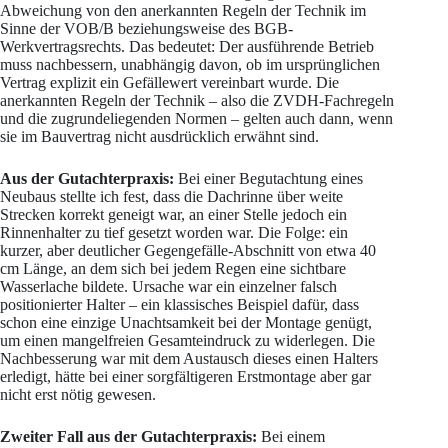
Abweichung von den anerkannten Regeln der Technik im
Sinne der VOB/B beziehungsweise des BGB-
Werkvertragsrechts. Das bedeutet: Der ausführende Betrieb
muss nachbessern, unabhängig davon, ob im ursprünglichen
Vertrag explizit ein Gefällewert vereinbart wurde. Die
anerkannten Regeln der Technik – also die ZVDH-Fachregeln
und die zugrundeliegenden Normen – gelten auch dann, wenn
sie im Bauvertrag nicht ausdrücklich erwähnt sind.
Aus der Gutachterpraxis:
Bei einer Begutachtung eines
Neubaus stellte ich fest, dass die Dachrinne über weite
Strecken korrekt geneigt war, an einer Stelle jedoch ein
Rinnenhalter zu tief gesetzt worden war. Die Folge: ein
kurzer, aber deutlicher Gegengefälle-Abschnitt von etwa 40
cm Länge, an dem sich bei jedem Regen eine sichtbare
Wasserlache bildete. Ursache war ein einzelner falsch
positionierter Halter – ein klassisches Beispiel dafür, dass
schon eine einzige Unachtsamkeit bei der Montage genügt,
um einen mangelfreien Gesamteindruck zu widerlegen. Die
Nachbesserung war mit dem Austausch dieses einen Halters
erledigt, hätte bei einer sorgfältigeren Erstmontage aber gar
nicht erst nötig gewesen.
Zweiter Fall aus der Gutachterpraxis:
Bei einem