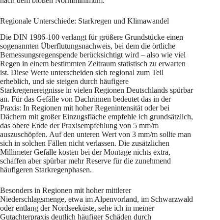
nach dem bloßen Normminimum.
Regionale Unterschiede: Starkregen und Klimawandel
Die DIN 1986-100 verlangt für größere Grundstücke einen
sogenannten Überflutungsnachweis, bei dem die örtliche
Bemessungsregenspende berücksichtigt wird – also wie viel
Regen in einem bestimmten Zeitraum statistisch zu erwarten
ist. Diese Werte unterscheiden sich regional zum Teil
erheblich, und sie steigen durch häufigere
Starkregenereignisse in vielen Regionen Deutschlands spürbar
an. Für das Gefälle von Dachrinnen bedeutet das in der
Praxis: In Regionen mit hoher Regenintensität oder bei
Dächern mit großer Einzugsfläche empfehle ich grundsätzlich,
das obere Ende der Praxisempfehlung von 5 mm/m
auszuschöpfen. Auf den unteren Wert von 3 mm/m sollte man
sich in solchen Fällen nicht verlassen. Die zusätzlichen
Millimeter Gefälle kosten bei der Montage nichts extra,
schaffen aber spürbar mehr Reserve für die zunehmend
häufigeren Starkregenphasen.
Besonders in Regionen mit hoher mittlerer
Niederschlagsmenge, etwa im Alpenvorland, im Schwarzwald
oder entlang der Nordseeküste, sehe ich in meiner
Gutachterpraxis deutlich häufiger Schäden durch