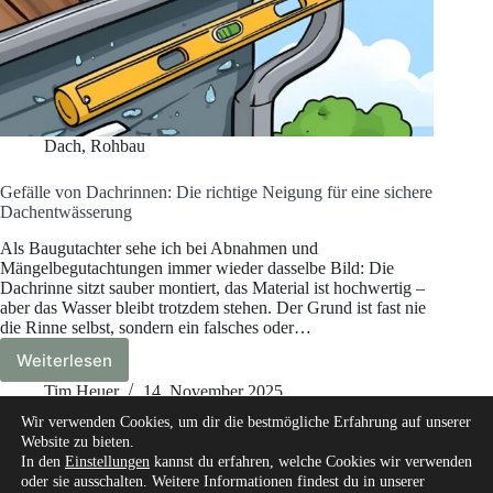
Dach
,
Rohbau
Gefälle von Dachrinnen: Die richtige Neigung für eine sichere
Dachentwässerung
Als Baugutachter sehe ich bei Abnahmen und
Mängelbegutachtungen immer wieder dasselbe Bild: Die
Dachrinne sitzt sauber montiert, das Material ist hochwertig –
aber das Wasser bleibt trotzdem stehen. Der Grund ist fast nie
die Rinne selbst, sondern ein falsches oder…
Weiterlesen
Gefälle
von
Tim Heuer
14. November 2025
Dachrinnen:
Wir verwenden Cookies, um dir die bestmögliche Erfahrung auf unserer
Die
Website zu bieten.
richtige
In den
Einstellungen
kannst du erfahren, welche Cookies wir verwenden
Neigung
oder sie ausschalten. Weitere Informationen findest du in unserer