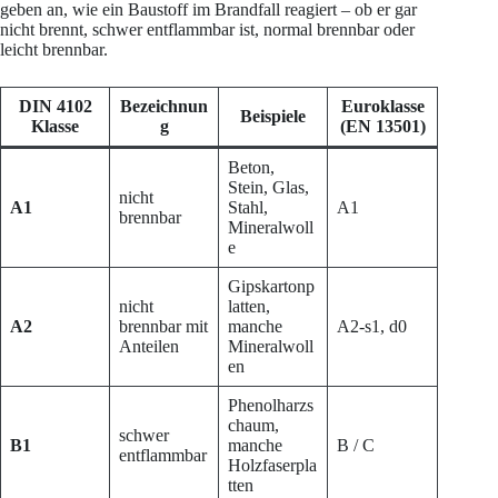
geben an, wie ein Baustoff im Brandfall reagiert – ob er gar
nicht brennt, schwer entflammbar ist, normal brennbar oder
leicht brennbar.
DIN 4102
Bezeichnun
Euroklasse
Beispiele
Klasse
g
(EN 13501)
Beton,
Stein, Glas,
nicht
A1
Stahl,
A1
brennbar
Mineralwoll
e
Gipskartonp
nicht
latten,
A2
brennbar mit
manche
A2-s1, d0
Anteilen
Mineralwoll
en
Phenolharzs
chaum,
schwer
B1
manche
B / C
entflammbar
Holzfaserpla
tten