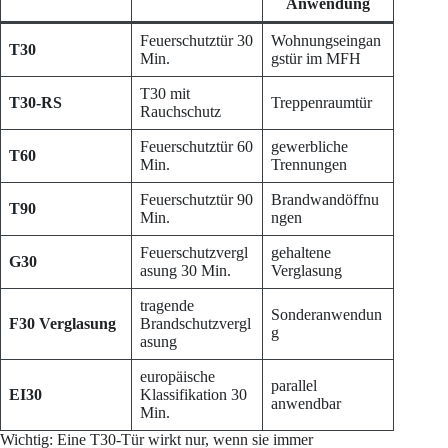
Anwendung
Feuerschutztür 30
Wohnungseingan
T30
Min.
gstür im MFH
T30 mit
T30-RS
Treppenraumtür
Rauchschutz
Feuerschutztür 60
gewerbliche
T60
Min.
Trennungen
Feuerschutztür 90
Brandwandöffnu
T90
Min.
ngen
Feuerschutzvergl
gehaltene
G30
asung 30 Min.
Verglasung
tragende
Sonderanwendun
F30 Verglasung
Brandschutzvergl
g
asung
europäische
parallel
EI30
Klassifikation 30
anwendbar
Min.
Wichtig: Eine T30-Tür wirkt nur, wenn sie immer