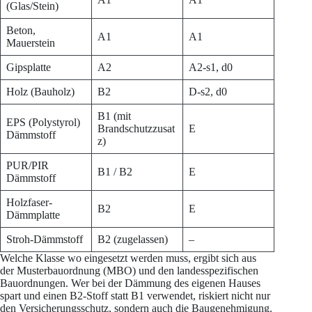
(Glas/Stein)
Beton,
A1
A1
Mauerstein
Gipsplatte
A2
A2-s1, d0
Holz (Bauholz)
B2
D-s2, d0
B1 (mit
EPS (Polystyrol)
Brandschutzzusat
E
Dämmstoff
z)
PUR/PIR
B1 / B2
E
Dämmstoff
Holzfaser-
B2
E
Dämmplatte
Stroh-Dämmstoff
B2 (zugelassen)
–
Welche Klasse wo eingesetzt werden muss, ergibt sich aus
der Musterbauordnung (MBO) und den landesspezifischen
Bauordnungen. Wer bei der Dämmung des eigenen Hauses
spart und einen B2-Stoff statt B1 verwendet, riskiert nicht nur
den Versicherungsschutz, sondern auch die Baugenehmigung.