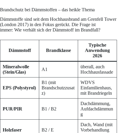
Brandschutz bei Dämmstoffen – das heikle Thema
Dämmstoffe sind seit dem Hochhausbrand am Grenfell Tower
(London 2017) in den Fokus gerückt. Die Frage ist
immer: Wie verhält sich der Dämmstoff im Brandfall?
Typische
Dämmstoff
Brandklasse
Anwendung
2026
Mineralwolle
überall, auch
A1
(Stein/Glas)
Hochhausfassade
B1 (mit
WDVS
EPS (Polystyrol)
Brandschutzzusat
Einfamilienhaus,
z)
mit Brandriegeln
Dachdämmung,
PUR/PIR
B1 / B2
Aufdachdämmun
g
Dach, Wand (mit
Holzfaser
B2 / E
Vorbehandlung