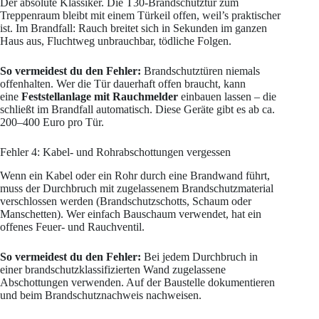
Der absolute Klassiker. Die T30-Brandschutztür zum
Treppenraum bleibt mit einem Türkeil offen, weil’s praktischer
ist. Im Brandfall: Rauch breitet sich in Sekunden im ganzen
Haus aus, Fluchtweg unbrauchbar, tödliche Folgen.
So vermeidest du den Fehler:
Brandschutztüren niemals
offenhalten. Wer die Tür dauerhaft offen braucht, kann
eine
Feststellanlage mit Rauchmelder
einbauen lassen – die
schließt im Brandfall automatisch. Diese Geräte gibt es ab ca.
200–400 Euro pro Tür.
Fehler 4: Kabel- und Rohrabschottungen vergessen
Wenn ein Kabel oder ein Rohr durch eine Brandwand führt,
muss der Durchbruch mit zugelassenem Brandschutzmaterial
verschlossen werden (Brandschutzschotts, Schaum oder
Manschetten). Wer einfach Bauschaum verwendet, hat ein
offenes Feuer- und Rauchventil.
So vermeidest du den Fehler:
Bei jedem Durchbruch in
einer brandschutzklassifizierten Wand zugelassene
Abschottungen verwenden. Auf der Baustelle dokumentieren
und beim Brandschutznachweis nachweisen.