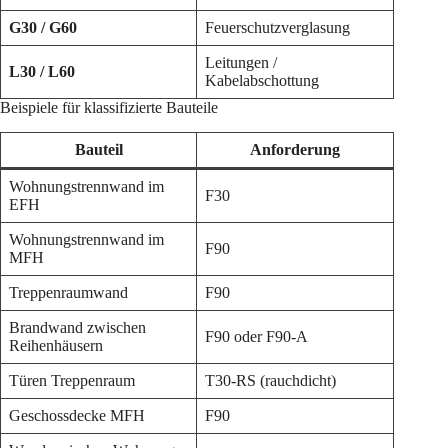
G30 / G60
Feuerschutzverglasung
Leitungen /
L30 / L60
Kabelabschottung
Beispiele für klassifizierte Bauteile
Bauteil
Anforderung
Wohnungstrennwand im
F30
EFH
Wohnungstrennwand im
F90
MFH
Treppenraumwand
F90
Brandwand zwischen
F90 oder F90-A
Reihenhäusern
Türen Treppenraum
T30-RS (rauchdicht)
Geschossdecke MFH
F90