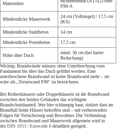
nichtbrennbar (A1/A2) oder
Materialien
F90-A
24 cm (Vollziegel) / 17,5 cm
Mindestdicke Mauerwerk
(KS)
Mindestdicke Stahlbeton
14 cm
Mindestdicke Porenbeton
17,5 cm
mind. 30 cm (bei harter
Höhe über Dach
Bedachung)
Wichtig: Brandwände müssen ohne Unterbrechung vom
Fundament bis über das Dach geführt werden. Eine
unterbrochene Brandwand ist keine Brandwand mehr – sie
wäre als „Trennwand F90″ zu bezeichnen.
Bei Reihenhäusern oder Doppelhäusern ist die Brandwand
zwischen den beiden Gebäuden das wichtigste
Brandschutzbauteil. Wer hier schlampig baut, riskiert dass im
Brandfall beide Häuser betroffen sind – mit verheerenden
Folgen für Versicherung und Bewohner. Die Verbindung
zwischen Brandwand und Mauerwerk allgemein wird in
der
DIN 1053 / Eurocode 6
detailliert geregelt.