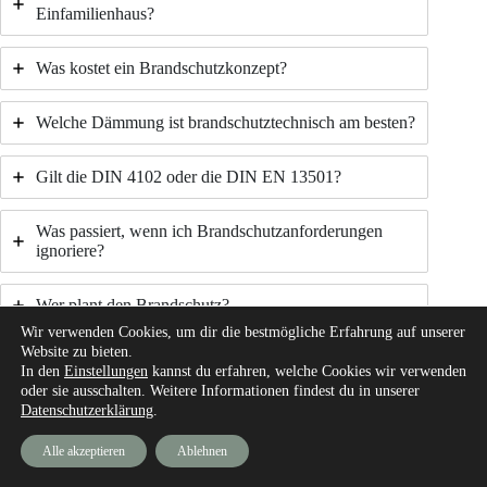
Einfamilienhaus?
Was kostet ein Brandschutzkonzept?
Welche Dämmung ist brandschutztechnisch am besten?
Gilt die DIN 4102 oder die DIN EN 13501?
Was passiert, wenn ich Brandschutzanforderungen
ignoriere?
Wer plant den Brandschutz?
Wir verwenden Cookies, um dir die bestmögliche Erfahrung auf unserer
Website zu bieten.
Sind Rauchmelder Pflicht?
In den
Einstellungen
kannst du erfahren, welche Cookies wir verwenden
oder sie ausschalten. Weitere Informationen findest du in unserer
Datenschutzerklärung
.
Buch-Tipp (Werbung*):
Wer tiefer in den Brandschutz einsteigen will, findet im
Fachbuch
„Brandschutz im Bestand“*
oder im
Alle akzeptieren
Ablehnen
Standardwerk
„Brandschutzkompendium 2026″*
eine