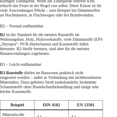
kräftigen Zündquelle. Wenn die Zündquelle entfernt wird,
erlischt das Feuer in der Regel von selbst. Diese Klasse ist für
viele Anwendungen Pflicht – zum Beispiel bei Dämmstoffen
an Hochhäusern, in Fluchtwegen oder bei Brandwänden.
B2 – Normal entflammbar
B2
ist der Standard für die meisten Baustoffe im
Wohnungsbau. Holz, Holzwerkstoffe, viele Dämmstoffe (EPS
„Styropor“, PUR-Hartschaum) und Kunststoffe fallen
hierunter. B2-Stoffe brennen, sind aber für die meisten
Bauanwendungen zugelassen.
B3 – Leicht entflammbar
B3-Baustoffe
dürfen im Bauwesen praktisch nicht
eingesetzt werden – außer in Verbindung mit nichtbrennbaren
Materialien. Dazu gehören Stroh (unbehandelt), bestimmte
Schaumstoffe ohne Brandschutzbehandlung und einige sehr
leichte Kunststoffe.
Beispiel
DIN 4102
EN 13501
Mineralwolle
A1
A1