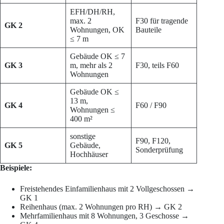
EFH/DH/RH,
max. 2
F30 für tragende
GK 2
Wohnungen, OK
Bauteile
≤ 7 m
Gebäude OK ≤ 7
GK 3
m, mehr als 2
F30, teils F60
Wohnungen
Gebäude OK ≤
13 m,
GK 4
F60 / F90
Wohnungen ≤
400 m²
sonstige
F90, F120,
GK 5
Gebäude,
Sonderprüfung
Hochhäuser
Beispiele:
Freistehendes Einfamilienhaus mit 2 Vollgeschossen →
GK 1
Reihenhaus (max. 2 Wohnungen pro RH) → GK 2
Mehrfamilienhaus mit 8 Wohnungen, 3 Geschosse →