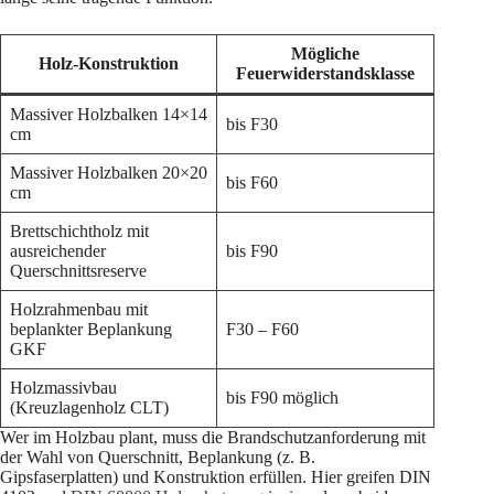
Mögliche
Holz-Konstruktion
Feuerwiderstandsklasse
Massiver Holzbalken 14×14
bis F30
cm
Massiver Holzbalken 20×20
bis F60
cm
Brettschichtholz mit
ausreichender
bis F90
Querschnittsreserve
Holzrahmenbau mit
beplankter Beplankung
F30 – F60
GKF
Holzmassivbau
bis F90 möglich
(Kreuzlagenholz CLT)
Wer im Holzbau plant, muss die Brandschutzanforderung mit
der Wahl von Querschnitt, Beplankung (z. B.
Gipsfaserplatten) und Konstruktion erfüllen. Hier greifen DIN