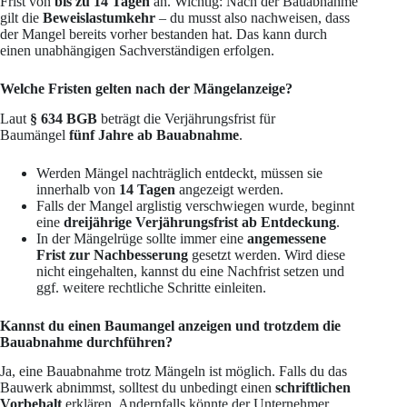
Frist von
bis zu 14 Tagen
an. Wichtig: Nach der Bauabnahme
gilt die
Beweislastumkehr
– du musst also nachweisen, dass
der Mangel bereits vorher bestanden hat. Das kann durch
einen unabhängigen Sachverständigen erfolgen.
Welche Fristen gelten nach der Mängelanzeige?
Laut
§ 634 BGB
beträgt die Verjährungsfrist für
Baumängel
fünf Jahre ab Bauabnahme
.
Werden Mängel nachträglich entdeckt, müssen sie
innerhalb von
14 Tagen
angezeigt werden.
Falls der Mangel arglistig verschwiegen wurde, beginnt
eine
dreijährige Verjährungsfrist ab Entdeckung
.
In der Mängelrüge sollte immer eine
angemessene
Frist zur Nachbesserung
gesetzt werden. Wird diese
nicht eingehalten, kannst du eine Nachfrist setzen und
ggf. weitere rechtliche Schritte einleiten.
Kannst du einen Baumangel anzeigen und trotzdem die
Bauabnahme durchführen?
Ja, eine Bauabnahme trotz Mängeln ist möglich. Falls du das
Bauwerk abnimmst, solltest du unbedingt einen
schriftlichen
Vorbehalt
erklären. Andernfalls könnte der Unternehmer