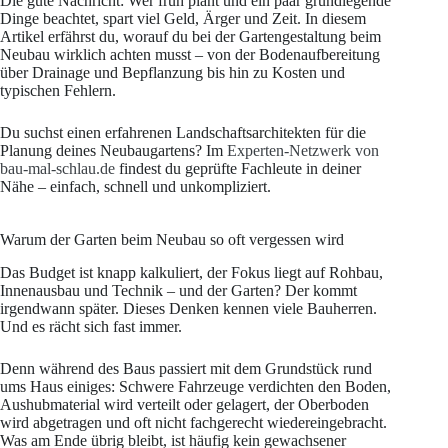
Die gute Nachricht: Wer früh plant und ein paar grundlegende
Dinge beachtet, spart viel Geld, Ärger und Zeit. In diesem
Artikel erfährst du, worauf du bei der Gartengestaltung beim
Neubau wirklich achten musst – von der Bodenaufbereitung
über Drainage und Bepflanzung bis hin zu Kosten und
typischen Fehlern.
Du suchst einen erfahrenen Landschaftsarchitekten für die
Planung deines Neubaugartens? Im
Experten-Netzwerk von
bau-mal-schlau.de
findest du geprüfte Fachleute in deiner
Nähe – einfach, schnell und unkompliziert.
Warum der Garten beim Neubau so oft vergessen wird
Das Budget ist knapp kalkuliert, der Fokus liegt auf Rohbau,
Innenausbau und Technik – und der Garten? Der kommt
irgendwann später. Dieses Denken kennen viele Bauherren.
Und es rächt sich fast immer.
Denn während des Baus passiert mit dem Grundstück rund
ums Haus einiges: Schwere Fahrzeuge verdichten den Boden,
Aushubmaterial wird verteilt oder gelagert, der Oberboden
wird abgetragen und oft nicht fachgerecht wiedereingebracht.
Was am Ende übrig bleibt, ist häufig kein gewachsener