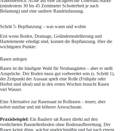
Außenbereich. Achte auf eine fachgerechte Unterbau-Stärke
(mindestens 30 bis 45 Zentimeter Schotterbett je nach
Belastung) und eine saubere Randeinfassung.
Schritt 5: Bepflanzung – was wann und wohin
Erst wenn Boden, Drainage, Geländemodellierung und
Hartelemente erledigt sind, kommt die Bepflanzung. Hier die
wichtigsten Punkte:
Rasen anlegen
Rasen ist die häufigste Wahl für Neubaugärten – aber er stellt
Ansprüche. Der Boden muss gut vorbereitet sein (s. Schritt 1),
der Zeitpunkt der Aussaat spielt eine Rolle (Frühjahr oder
Herbst sind ideal) und in den ersten Wochen braucht Rasen
viel Wasser.
Eine Alternative zur Rasensaat ist Rollrasen – teurer, aber
sofort nutzbar und mit höherer Anwuchsrate.
Praxisbeispiel:
Ein Bauherr sät Rasen direkt auf den
verdichteten Baustellenboden ohne Bodenaufbereitung. Der
Rasen keimt dünn, wächst ungleichmäßig und hat nach einem