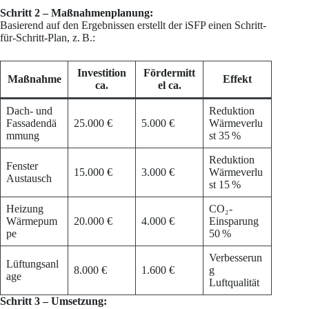
Schritt 2 – Maßnahmenplanung:
Basierend auf den Ergebnissen erstellt der iSFP einen Schritt-
für-Schritt-Plan, z. B.:
Investition
Fördermitt
Maßnahme
Effekt
ca.
el ca.
Dach- und
Reduktion
Fassadendä
25.000 €
5.000 €
Wärmeverlu
mmung
st 35 %
Reduktion
Fenster
15.000 €
3.000 €
Wärmeverlu
Austausch
st 15 %
Heizung
CO₂-
Wärmepum
20.000 €
4.000 €
Einsparung
pe
50 %
Verbesserun
Lüftungsanl
8.000 €
1.600 €
g
age
Luftqualität
Schritt 3 – Umsetzung: