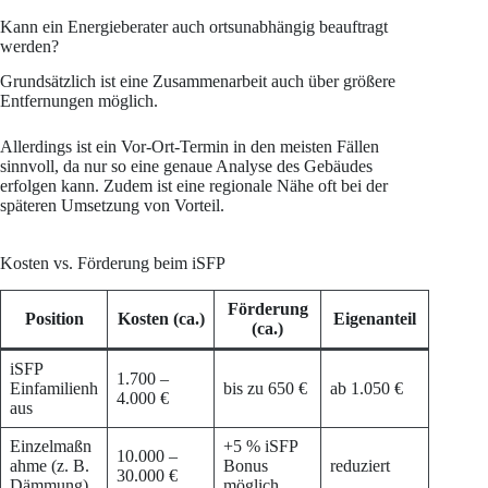
Kann ein Energieberater auch ortsunabhängig beauftragt
werden?
Grundsätzlich ist eine Zusammenarbeit auch über größere
Entfernungen möglich.
Allerdings ist ein Vor-Ort-Termin in den meisten Fällen
sinnvoll, da nur so eine genaue Analyse des Gebäudes
erfolgen kann. Zudem ist eine regionale Nähe oft bei der
späteren Umsetzung von Vorteil.
Kosten vs. Förderung beim iSFP
Förderung
Position
Kosten (ca.)
Eigenanteil
(ca.)
iSFP
1.700 –
Einfamilienh
bis zu 650 €
ab 1.050 €
4.000 €
aus
Einzelmaßn
+5 % iSFP
10.000 –
ahme (z. B.
Bonus
reduziert
30.000 €
Dämmung)
möglich