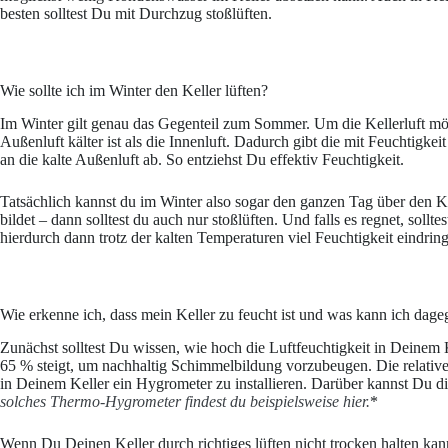
besten solltest Du mit Durchzug stoßlüften.
Wie sollte ich im Winter den Keller lüften?
Im Winter gilt genau das Gegenteil zum Sommer. Um die Kellerluft mögli
Außenluft kälter ist als die Innenluft. Dadurch gibt die mit Feuchtigkei
an die kalte Außenluft ab. So entziehst Du effektiv Feuchtigkeit.
Tatsächlich kannst du im Winter also sogar den ganzen Tag über den Kelle
bildet – dann solltest du auch nur stoßlüften. Und falls es regnet, sollt
hierdurch dann trotz der kalten Temperaturen viel Feuchtigkeit eindrin
Wie erkenne ich, dass mein Keller zu feucht ist und was kann ich dage
Zunächst solltest Du wissen, wie hoch die Luftfeuchtigkeit in Deinem K
65 % steigt, um nachhaltig Schimmelbildung vorzubeugen. Die relative L
in Deinem Keller ein Hygrometer zu installieren. Darüber kannst Du dir
solches Thermo-Hygrometer findest du beispielsweise hier.
*
Wenn Du Deinen Keller durch richtiges lüften nicht trocken halten kan