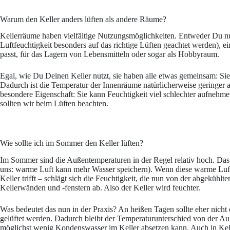
Warum den Keller anders lüften als andere Räume?
Kellerräume haben vielfältige Nutzungsmöglichkeiten. Entweder Du nut
Luftfeuchtigkeit besonders auf das richtige Lüften geachtet werden),
passt, für das Lagern von Lebensmitteln oder sogar als Hobbyraum.
Egal, wie Du Deinen Keller nutzt, sie haben alle etwas gemeinsam: Sie 
Dadurch ist die Temperatur der Innenräume natürlicherweise geringer
besondere Eigenschaft: Sie kann Feuchtigkeit viel schlechter aufnehm
sollten wir beim Lüften beachten.
Wie sollte ich im Sommer den Keller lüften?
Im Sommer sind die Außentemperaturen in der Regel relativ hoch. Das he
uns: warme Luft kann mehr Wasser speichern). Wenn diese warme Luft n
Keller trifft – schlägt sich die Feuchtigkeit, die nun von der abgekühl
Kellerwänden und -fenstern ab. Also der Keller wird feuchter.
Was bedeutet das nun in der Praxis? An heißen Tagen sollte eher nicht
gelüftet werden. Dadurch bleibt der Temperaturunterschied von der Au
möglichst wenig Kondenswasser im Keller absetzen kann. Auch in Kel