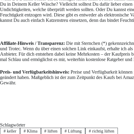
Du in Deinem Keller Wäsche? Vielleicht solltest Du dafür lieber einen
Undichtigkeiten, welche überprüft werden sollten. Oder Du kannst ei
Feuchtigkeit entzogen wird. Diese gibt es entweder als elektronische V
kannst Du auch einfach Katzenstreu einsetzen, denn das bindet Feuchti
Affiliate-Hinweis / Transparenz:
Die mit Sternchen (*) gekennzeichn
und Trotec. Wenn du über einen solchen Link einkaufst, erhalte ich als
Anbieter. Für dich entstehen dabei keine Mehrkosten – der Kaufpreis bl
mal Schlau und ermöglichst es mir, weiterhin kostenlose Ratgeber und F
Preis- und Verfügbarkeitshinweis:
Preise und Verfügbarkeit können s
geändert haben. Maßgeblich ist der zum Zeitpunkt des Kaufs bei Amaz
Gewähr.
Schlagwörter
#
keller
#
Klima
#
lüften
#
Lüftung
#
richtig lüften