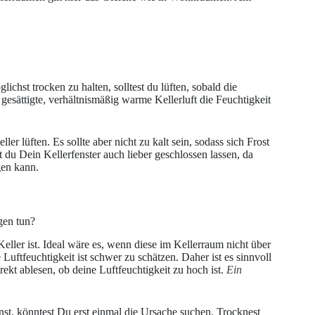
chst trocken zu halten, solltest du lüften, sobald die
t gesättigte, verhältnismäßig warme Kellerluft die Feuchtigkeit
r lüften. Es sollte aber nicht zu kalt sein, sodass sich Frost
est du Dein Kellerfenster auch lieber geschlossen lassen, da
gen kann.
gen tun?
eller ist. Ideal wäre es, wenn diese im Kellerraum nicht über
uftfeuchtigkeit ist schwer zu schätzen. Daher ist es sinnvoll
ekt ablesen, ob deine Luftfeuchtigkeit zu hoch ist.
Ein
nst, könntest Du erst einmal die Ursache suchen. Trocknest