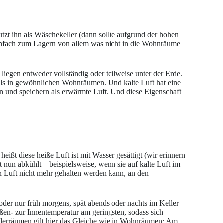
zt ihn als Wäschekeller (dann sollte aufgrund der hohen
 einfach zum Lagern von allem was nicht in die Wohnräume
liegen entweder vollständig oder teilweise unter der Erde.
 als in gewöhnlichen Wohnräumen. Und kalte Luft hat eine
en und speichern als erwärmte Luft. Und diese Eigenschaft
ißt diese heiße Luft ist mit Wasser gesättigt (wir erinnern
un abkühlt – beispielsweise, wenn sie auf kalte Luft im
ten Luft nicht mehr gehalten werden kann, an den
 oder nur früh morgens, spät abends oder nachts im Keller
ßen- zur Innentemperatur am geringsten, sodass sich
lerräumen gilt hier das Gleiche wie in Wohnräumen: Am