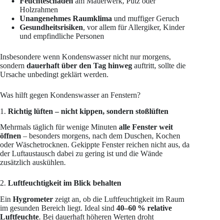
Feuchteschäden
am Mauerwerk, Putz oder
Holzrahmen
Unangenehmes Raumklima
und muffiger Geruch
Gesundheitsrisiken
, vor allem für Allergiker, Kinder
und empfindliche Personen
Insbesondere wenn Kondenswasser nicht nur morgens,
sondern
dauerhaft über den Tag hinweg
auftritt, sollte die
Ursache unbedingt geklärt werden.
Was hilft gegen Kondenswasser an Fenstern?
1.
Richtig lüften – nicht kippen, sondern stoßlüften
Mehrmals täglich für wenige Minuten
alle Fenster weit
öffnen
– besonders morgens, nach dem Duschen, Kochen
oder Wäschetrocknen. Gekippte Fenster reichen nicht aus, da
der Luftaustausch dabei zu gering ist und die Wände
zusätzlich auskühlen.
2.
Luftfeuchtigkeit im Blick behalten
Ein
Hygrometer
zeigt an, ob die Luftfeuchtigkeit im Raum
im gesunden Bereich liegt. Ideal sind
40–60 % relative
Luftfeuchte
. Bei dauerhaft höheren Werten droht