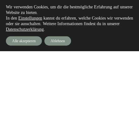
Wir verwenden Cookies, um dir die bestmögliche Erfahrung auf unserer
Website zu bieten.
In den
Einstellungen
kannst du erfahren, welche Cookies wir verwenden
NOOR Architektur Flensburg GmbH
oder sie ausschalten. Weitere Informationen findest du in unserer
Neustadt 58, 24939 Flensburg, Deutschland
Datenschutzerklärung
.
Architekten
Alle akzeptieren
Ablehnen