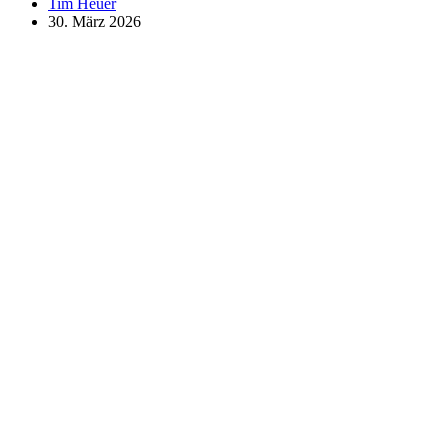
Tim Heuer
Gerichtsgutachten
30. März 2026
–
Was
ist
der
Unterschied