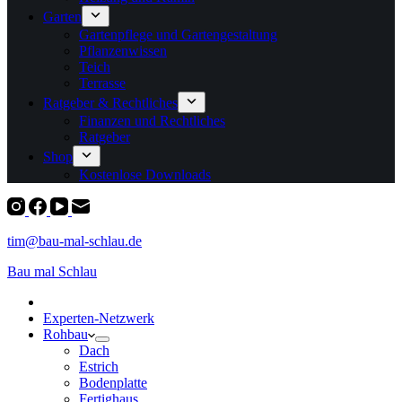
Garten
Gartenpflege und Gartengestaltung
Pflanzenwissen
Teich
Terrasse
Ratgeber & Rechtliches
Finanzen und Rechtliches
Ratgeber
Shop
Kostenlose Downloads
tim@bau-mal-schlau.de
Bau mal Schlau
Experten-Netzwerk
Rohbau
Dach
Estrich
Bodenplatte
Fertighaus