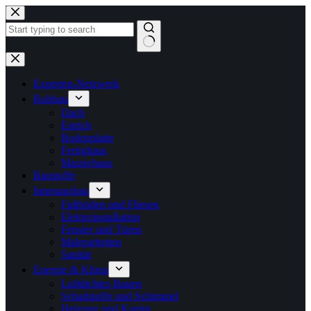
Zum
Inhalt
springen
Keine
Ergebnisse
Experten-Netzwerk
Rohbau
Dach
Estrich
Bodenplatte
Fertighaus
Massivhaus
Baustoffe
Innenausbau
Fußböden und Fliesen
Elektroinstallation
Fenster und Türen
Malerarbeiten
Sanitär
Energie & Klima
Luftdichtes Bauen
Schadstoffe und Schimmel
Heizung und Kamin