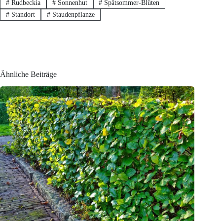
#
Rudbeckia
#
Sonnenhut
#
Spätsommer-Blüten
#
Standort
#
Staudenpflanze
Ähnliche Beiträge