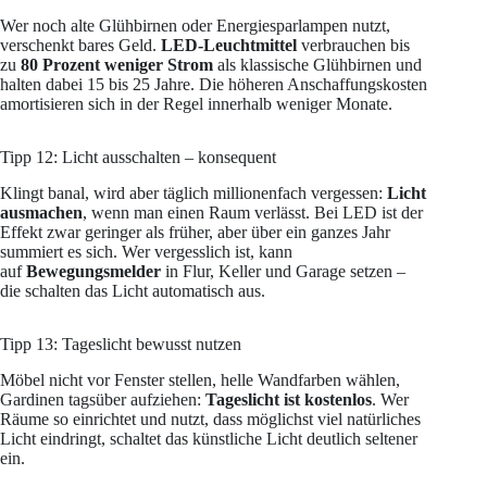
Wer noch alte Glühbirnen oder Energiesparlampen nutzt,
verschenkt bares Geld.
LED-Leuchtmittel
verbrauchen bis
zu
80 Prozent weniger Strom
als klassische Glühbirnen und
halten dabei 15 bis 25 Jahre. Die höheren Anschaffungskosten
amortisieren sich in der Regel innerhalb weniger Monate.
Tipp 12: Licht ausschalten – konsequent
Klingt banal, wird aber täglich millionenfach vergessen:
Licht
ausmachen
, wenn man einen Raum verlässt. Bei LED ist der
Effekt zwar geringer als früher, aber über ein ganzes Jahr
summiert es sich. Wer vergesslich ist, kann
auf
Bewegungsmelder
in Flur, Keller und Garage setzen –
die schalten das Licht automatisch aus.
Tipp 13: Tageslicht bewusst nutzen
Möbel nicht vor Fenster stellen, helle Wandfarben wählen,
Gardinen tagsüber aufziehen:
Tageslicht ist kostenlos
. Wer
Räume so einrichtet und nutzt, dass möglichst viel natürliches
Licht eindringt, schaltet das künstliche Licht deutlich seltener
ein.