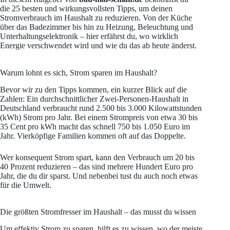
die 25 besten und wirkungsvollsten Tipps, um deinen
Stromverbrauch im Haushalt zu reduzieren. Von der Küche
über das Badezimmer bis hin zu Heizung, Beleuchtung und
Unterhaltungselektronik – hier erfährst du, wo wirklich
Energie verschwendet wird und wie du das ab heute änderst.
Warum lohnt es sich, Strom sparen im Haushalt?
Bevor wir zu den Tipps kommen, ein kurzer Blick auf die
Zahlen: Ein durchschnittlicher Zwei-Personen-Haushalt in
Deutschland verbraucht rund 2.500 bis 3.000 Kilowattstunden
(kWh) Strom pro Jahr. Bei einem Strompreis von etwa 30 bis
35 Cent pro kWh macht das schnell 750 bis 1.050 Euro im
Jahr. Vierköpfige Familien kommen oft auf das Doppelte.
Wer konsequent Strom spart, kann den Verbrauch um 20 bis
40 Prozent reduzieren – das sind mehrere Hundert Euro pro
Jahr, die du dir sparst. Und nebenbei tust du auch noch etwas
für die Umwelt.
Die größten Stromfresser im Haushalt – das musst du wissen
Um effektiv Strom zu sparen, hilft es zu wissen, wo der meiste