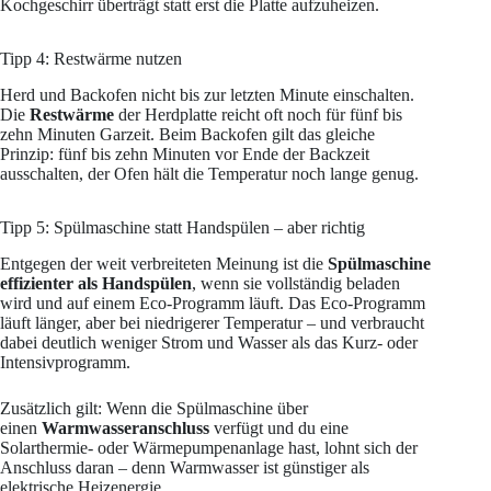
Kochgeschirr überträgt statt erst die Platte aufzuheizen.
Tipp 4: Restwärme nutzen
Herd und Backofen nicht bis zur letzten Minute einschalten.
Die
Restwärme
der Herdplatte reicht oft noch für fünf bis
zehn Minuten Garzeit. Beim Backofen gilt das gleiche
Prinzip: fünf bis zehn Minuten vor Ende der Backzeit
ausschalten, der Ofen hält die Temperatur noch lange genug.
Tipp 5: Spülmaschine statt Handspülen – aber richtig
Entgegen der weit verbreiteten Meinung ist die
Spülmaschine
effizienter als Handspülen
, wenn sie vollständig beladen
wird und auf einem Eco-Programm läuft. Das Eco-Programm
läuft länger, aber bei niedrigerer Temperatur – und verbraucht
dabei deutlich weniger Strom und Wasser als das Kurz- oder
Intensivprogramm.
Zusätzlich gilt: Wenn die Spülmaschine über
einen
Warmwasseranschluss
verfügt und du eine
Solarthermie- oder Wärmepumpenanlage hast, lohnt sich der
Anschluss daran – denn Warmwasser ist günstiger als
elektrische Heizenergie.