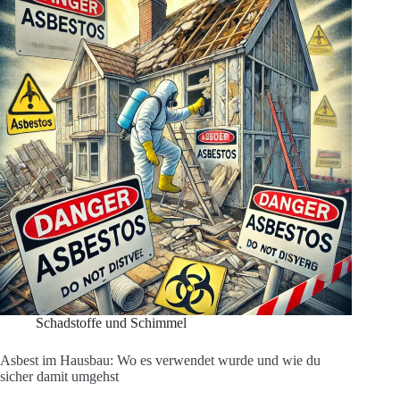
Bodenleger
nicht
warnt,
haftet
er
–
und
Du
gleich
mit
Schadstoffe und Schimmel
Asbest im Hausbau: Wo es verwendet wurde und wie du
sicher damit umgehst