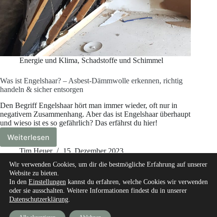
Energie und Klima
,
Schadstoffe und Schimmel
Was ist Engelshaar? – Asbest-Dämmwolle erkennen, richtig
handeln & sicher entsorgen
Den Begriff Engelshaar hört man immer wieder, oft nur in
negativem Zusammenhang. Aber das ist Engelshaar überhaupt
und wieso ist es so gefährlich? Das erfährst du hier!
Weiterlesen
Was
ist
Tim Heuer
15. Dezember 2023
Engelshaar?
Wir verwenden Cookies, um dir die bestmögliche Erfahrung auf unserer
–
Website zu bieten.
Asbest-
In den
Einstellungen
kannst du erfahren, welche Cookies wir verwenden
Dämmwolle
oder sie ausschalten. Weitere Informationen findest du in unserer
erkennen,
Datenschutzerklärung
.
Start
Über mich
Unsere Autoren
richtig
Experte werden
unsere Messgeräte und Werkzeuge
handeln