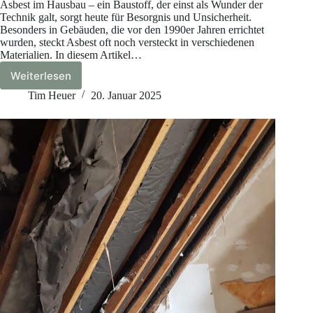
Asbest im Hausbau – ein Baustoff, der einst als Wunder der
Technik galt, sorgt heute für Besorgnis und Unsicherheit.
Besonders in Gebäuden, die vor den 1990er Jahren errichtet
wurden, steckt Asbest oft noch versteckt in verschiedenen
Materialien. In diesem Artikel…
Weiterlesen
Asbest
im
Tim Heuer
20. Januar 2025
Hausbau:
Wo
es
verwendet
wurde
und
wie
du
sicher
damit
umgehst