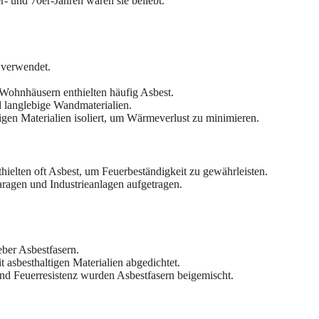
r- und 70er-Jahren waren sie beliebt.
 verwendet.
Wohnhäusern enthielten häufig Asbest.
d langlebige Wandmaterialien.
igen Materialien isoliert, um Wärmeverlust zu minimieren.
thielten oft Asbest, um Feuerbeständigkeit zu gewährleisten.
garagen und Industrieanlagen aufgetragen.
ber Asbestfasern.
 asbesthaltigen Materialien abgedichtet.
 und Feuerresistenz wurden Asbestfasern beigemischt.