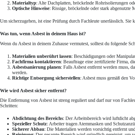
Materialtyp
: Alte Dachplatten, bröckelnde Rohrisolierungen od
Optische Hinweise
: Rissige, bröckelnde oder stark abgenutzte 
Um sicherzugehen, ist eine Prüfung durch Fachleute unerlässlich. Sie
Was tun, wenn Asbest in deinem Haus ist?
Wenn du Asbest in deinem Zuhause vermutest, solltest du folgende Sch
Materialien unberührt lassen
: Beschädigungen oder Manipulat
Fachfirma kontaktieren
: Beauftrage eine zertifizierte Firma, 
Asbestsanierung planen
: Falls Asbest entfernt werden muss, d
werden.
Richtige Entsorgung sicherstellen
: Asbest muss gemäß den Vor
Wie wird Asbest sicher entfernt?
Die Entfernung von Asbest ist streng reguliert und darf nur von Fachl
Schritten:
Abdichtung des Bereichs
: Der Arbeitsbereich wird luftdicht ab
Spezieller Schutz
: Arbeiter tragen Atemmasken und Schutzanzü
Sicherer Abbau
: Die Materialien werden vorsichtig entfernt und
Reinigung
: Der gesamte Bereich wird gründlich gereinigt, um v