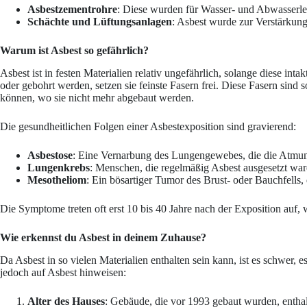
Asbestzementrohre
: Diese wurden für Wasser- und Abwasserlei
Schächte und Lüftungsanlagen
: Asbest wurde zur Verstärku
Warum ist Asbest so gefährlich?
Asbest ist in festen Materialien relativ ungefährlich, solange diese int
oder gebohrt werden, setzen sie feinste Fasern frei. Diese Fasern sind
können, wo sie nicht mehr abgebaut werden.
Die gesundheitlichen Folgen einer Asbestexposition sind gravierend:
Asbestose
: Eine Vernarbung des Lungengewebes, die die Atmun
Lungenkrebs
: Menschen, die regelmäßig Asbest ausgesetzt war
Mesotheliom
: Ein bösartiger Tumor des Brust- oder Bauchfells, 
Die Symptome treten oft erst 10 bis 40 Jahre nach der Exposition auf, w
Wie erkennst du Asbest in deinem Zuhause?
Da Asbest in so vielen Materialien enthalten sein kann, ist es schwer,
jedoch auf Asbest hinweisen:
Alter des Hauses
: Gebäude, die vor 1993 gebaut wurden, enthal