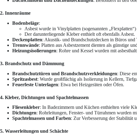
Dachschindeln und Dacheindeckungen
: Besonders in den 60e
2. Innenräume
Bodenbeläge
:
Asbest wurde in Vinylplatten (sogenannten „Flexplatten“)
Der darunterliegende Kleber enthielt oft ebenfalls Asbest.
Deckenplatten
: Akustik- und Brandschutzdecken in Büros und 
Trennwände
: Platten aus Asbestzement dienten als günstige un
Heizungsisolierungen
: Rohre und Kessel wurden mit asbesthalt
3. Brandschutz und Dämmung
Brandschutztüren und Brandschutzverkleidungen
: Diese en
Spritzasbest
: Wurde großflächig als Isolierung in Kellern, Tief
Feuerfeste Unterlagen
: Etwa bei Heizgeräten oder Öfen.
4. Kleber, Dichtungen und Spachtelmassen
Fliesenkleber
: In Badezimmern und Küchen enthielten viele Kle
Dichtungen
: Rohrleitungen, Fenster- und Türrahmen wurden mit
Spachtelmassen und Farben
: Zur Verbesserung der Stabilität
5. Wasserleitungen und Schächte