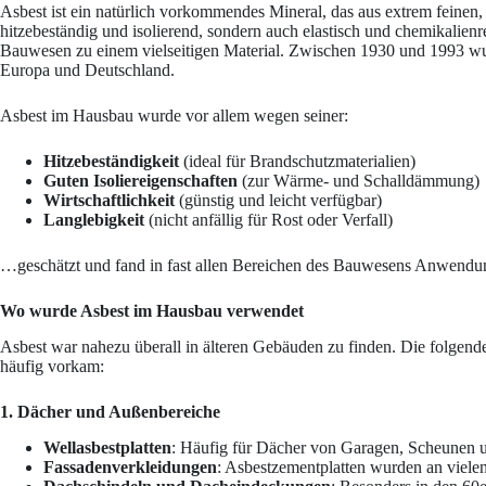
Asbest ist ein natürlich vorkommendes Mineral, das aus extrem feinen, 
hitzebeständig und isolierend, sondern auch elastisch und chemikalien
Bauwesen zu einem vielseitigen Material. Zwischen 1930 und 1993 wurd
Europa und Deutschland.
Asbest im Hausbau wurde vor allem wegen seiner:
Hitzebeständigkeit
(ideal für Brandschutzmaterialien)
Guten Isoliereigenschaften
(zur Wärme- und Schalldämmung)
Wirtschaftlichkeit
(günstig und leicht verfügbar)
Langlebigkeit
(nicht anfällig für Rost oder Verfall)
…geschätzt und fand in fast allen Bereichen des Bauwesens Anwendu
Wo wurde Asbest im Hausbau verwendet
Asbest war nahezu überall in älteren Gebäuden zu finden. Die folgende 
häufig vorkam:
1. Dächer und Außenbereiche
Wellasbestplatten
: Häufig für Dächer von Garagen, Scheunen u
Fassadenverkleidungen
: Asbestzementplatten wurden an vielen