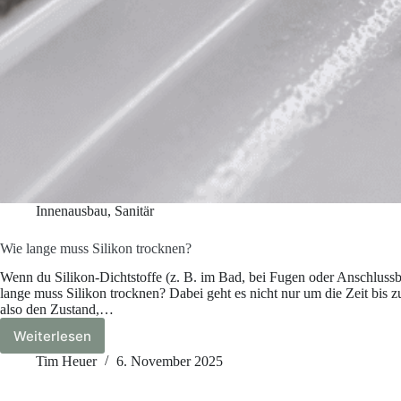
Innenausbau
,
Sanitär
Wie lange muss Silikon trocknen?
Wenn du Silikon-Dichtstoffe (z. B. im Bad, bei Fugen oder Anschlussbe
lange muss Silikon trocknen? Dabei geht es nicht nur um die Zeit bis 
also den Zustand,…
Weiterlesen
Wie
lange
Tim Heuer
6. November 2025
muss
Silikon