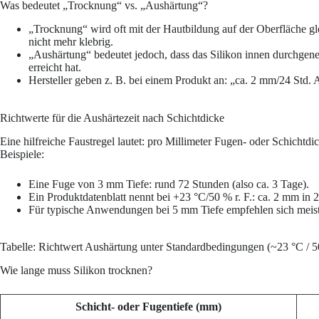
Was bedeutet „Trocknung“ vs. „Aushärtung“?
„Trocknung“ wird oft mit der Hautbildung auf der Oberfläche gle
nicht mehr klebrig.
„Aushärtung“ bedeutet jedoch, dass das Silikon innen durchge­net
erreicht hat.
Hersteller geben z. B. bei einem Produkt an: „ca. 2 mm/24 Std.
Richtwerte für die Aushärtezeit nach Schichtdicke
Eine hilfreiche Faustregel lautet: pro Millimeter Fugen- oder Schichtd
Beispiele:
Eine Fuge von 3 mm Tiefe: rund 72 Stunden (also ca. 3 Tage).
Ein Produktdatenblatt nennt bei +23 °C/50 % r. F.: ca. 2 mm in 
Für typische Anwendungen bei 5 mm Tiefe empfehlen sich meist
Tabelle: Richtwert Aushärtung unter Standardbedingungen (~23 °C / 50
Wie lange muss Silikon trocknen?
Schicht- oder Fugen­tiefe (mm)