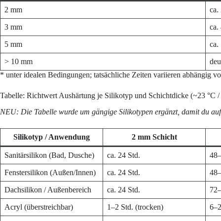
2 mm
ca.
3 mm
ca.
5 mm
ca.
> 10 mm
deu
* unter idealen Bedingungen; tatsächliche Zeiten variieren abhängig
Tabelle: Richtwert Aushärtung je Silikotyp und Schichtdicke (~23 °C / 
NEU: Die Tabelle wurde um gängige Silikotypen ergänzt, damit du auf e
Silikotyp / Anwendung
2 mm Schicht
Sanitärsilikon (Bad, Dusche)
ca. 24 Std.
48–
Fenstersilikon (Außen/Innen)
ca. 24 Std.
48–
Dachsilikon / Außenbereich
ca. 24 Std.
72–
Acryl (überstreichbar)
1–2 Std. (trocken)
6–2