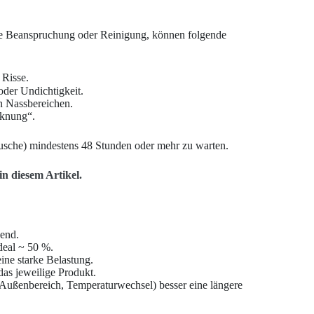
che Beanspruchung oder Reinigung, können folgende
 Risse.
oder Undichtigkeit.
n Nassbereichen.
cknung“.
Dusche) mindestens 48 Stunden oder mehr zu warten.
in diesem Artikel.
hend.
eal ~ 50 %.
ne starke Belastung.
as jeweilige Produkt.
ußenbereich, Temperaturwechsel) besser eine längere