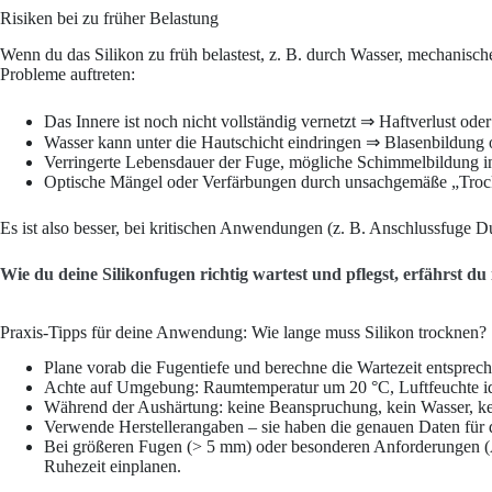
Risiken bei zu früher Belastung
Wenn du das Silikon zu früh belastest, z. B. durch Wasser, mechanis
Probleme auftreten:
Das Innere ist noch nicht vollständig vernetzt ⇒ Haftverlust oder
Wasser kann unter die Hautschicht eindringen ⇒ Blasenbildung 
Verringerte Lebensdauer der Fuge, mögliche Schimmelbildung i
Optische Mängel oder Verfärbungen durch unsachgemäße „Tro
Es ist also besser, bei kritischen Anwendungen (z. B. Anschlussfuge 
Wie du deine Silikonfugen richtig wartest und pflegst, erfährst du 
Praxis-Tipps für deine Anwendung: Wie lange muss Silikon trocknen?
Plane vorab die Fugentiefe und berechne die Wartezeit entsprec
Achte auf Umgebung: Raumtemperatur um 20 °C, Luftfeuchte id
Während der Aushärtung: keine Beanspruchung, kein Wasser, kei
Verwende Herstellerangaben – sie haben die genauen Daten für d
Bei größeren Fugen (> 5 mm) oder besonderen Anforderungen (A
Ruhezeit einplanen.