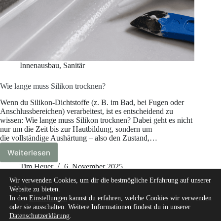
Innenausbau
,
Sanitär
Wie lange muss Silikon trocknen?
Wenn du Silikon-Dichtstoffe (z. B. im Bad, bei Fugen oder
Anschlussbereichen) verarbeitest, ist es entscheidend zu
wissen: Wie lange muss Silikon trocknen? Dabei geht es nicht
nur um die Zeit bis zur Hautbildung, sondern um
die vollständige Aushärtung – also den Zustand,…
Weiterlesen
Wie
lange
Tim Heuer
6. November 2025
muss
Wir verwenden Cookies, um dir die bestmögliche Erfahrung auf unserer
Silikon
Website zu bieten.
trocknen?
In den
Einstellungen
kannst du erfahren, welche Cookies wir verwenden
oder sie ausschalten. Weitere Informationen findest du in unserer
Datenschutzerklärung
.
Start
Über mich
Unsere Autoren