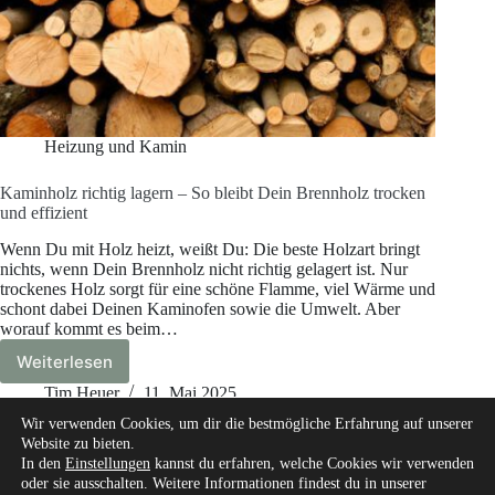
Heizung und Kamin
Kaminholz richtig lagern – So bleibt Dein Brennholz trocken
und effizient
Wenn Du mit Holz heizt, weißt Du: Die beste Holzart bringt
nichts, wenn Dein Brennholz nicht richtig gelagert ist. Nur
trockenes Holz sorgt für eine schöne Flamme, viel Wärme und
schont dabei Deinen Kaminofen sowie die Umwelt. Aber
worauf kommt es beim…
Weiterlesen
Kaminholz
richtig
Tim Heuer
11. Mai 2025
lagern
Wir verwenden Cookies, um dir die bestmögliche Erfahrung auf unserer
–
Website zu bieten.
So
In den
Einstellungen
kannst du erfahren, welche Cookies wir verwenden
bleibt
oder sie ausschalten. Weitere Informationen findest du in unserer