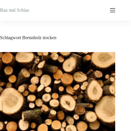
Zum
Inhalt
Bau mal Schlau
springen
Schlagwort
Brennholz trocken