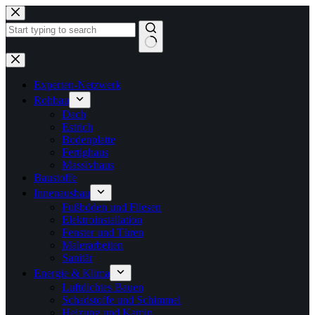
Zum
Inhalt
springen
Keine
Ergebnisse
Experten-Netzwerk
Rohbau
Dach
Estrich
Bodenplatte
Fertighaus
Massivhaus
Baustoffe
Innenausbau
Fußböden und Fliesen
Elektroinstallation
Fenster und Türen
Malerarbeiten
Sanitär
Energie & Klima
Luftdichtes Bauen
Schadstoffe und Schimmel
Heizung und Kamin