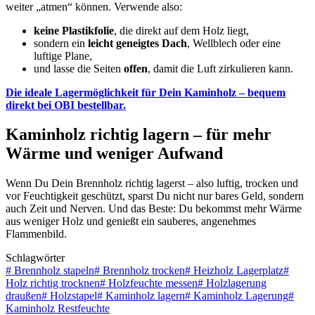
weiter „atmen“ können. Verwende also:
keine Plastikfolie
, die direkt auf dem Holz liegt,
sondern ein
leicht geneigtes Dach
, Wellblech oder eine
luftige Plane,
und lasse die Seiten
offen
, damit die Luft zirkulieren kann.
Die ideale Lagermöglichkeit für Dein Kaminholz – bequem
direkt bei OBI bestellbar.
Kaminholz richtig lagern – für mehr
Wärme und weniger Aufwand
Wenn Du Dein Brennholz richtig lagerst – also luftig, trocken und
vor Feuchtigkeit geschützt, sparst Du nicht nur bares Geld, sondern
auch Zeit und Nerven. Und das Beste: Du bekommst mehr Wärme
aus weniger Holz und genießt ein sauberes, angenehmes
Flammenbild.
Schlagwörter
#
Brennholz stapeln
#
Brennholz trocken
#
Heizholz Lagerplatz
#
Holz richtig trocknen
#
Holzfeuchte messen
#
Holzlagerung
draußen
#
Holzstapel
#
Kaminholz lagern
#
Kaminholz Lagerung
#
Kaminholz Restfeuchte