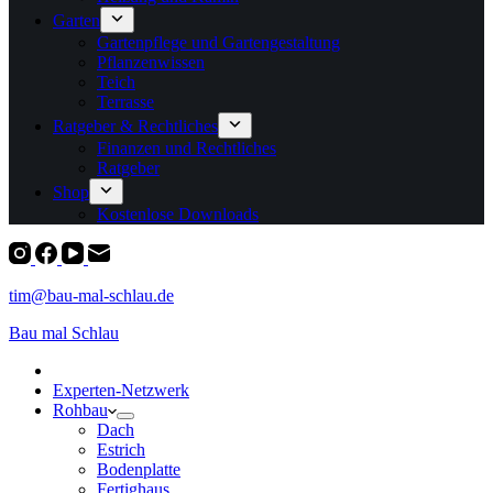
Garten
Gartenpflege und Gartengestaltung
Pflanzenwissen
Teich
Terrasse
Ratgeber & Rechtliches
Finanzen und Rechtliches
Ratgeber
Shop
Kostenlose Downloads
tim@bau-mal-schlau.de
Bau mal Schlau
Experten-Netzwerk
Rohbau
Dach
Estrich
Bodenplatte
Fertighaus