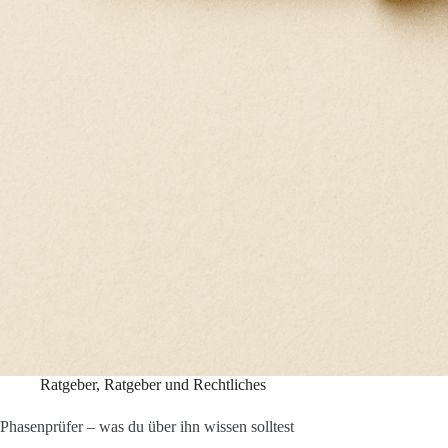
Ratgeber
,
Ratgeber und Rechtliches
Phasenprüfer – was du über ihn wissen solltest