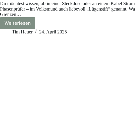
Du möchtest wissen, ob in einer Steckdose oder an einem Kabel Strom 
Phasenprüfer – im Volksmund auch liebevoll „Lügenstift“ genannt. War
Grenzen…
Weiterlesen
Phasenprüfer
–
Tim Heuer
24. April 2025
was
du
über
ihn
wissen
solltest