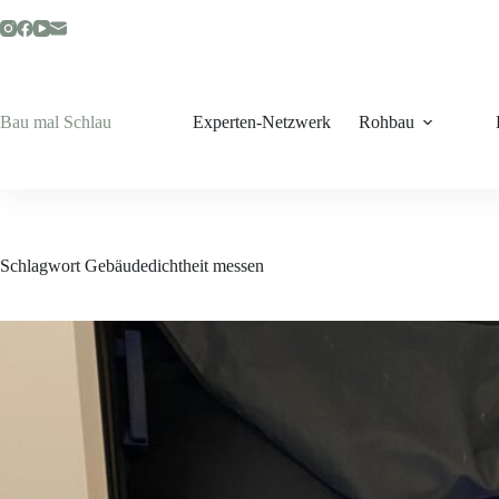
Zum
Inhalt
springen
Bau mal Schlau
Experten-Netzwerk
Rohbau
Schlagwort
Gebäudedichtheit messen