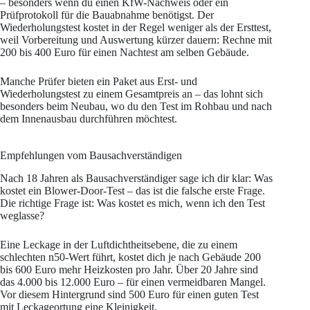
– besonders wenn du einen KfW-Nachweis oder ein
Prüfprotokoll für die Bauabnahme benötigst. Der
Wiederholungstest kostet in der Regel weniger als der Ersttest,
weil Vorbereitung und Auswertung kürzer dauern: Rechne mit
200 bis 400 Euro für einen Nachtest am selben Gebäude.
Manche Prüfer bieten ein Paket aus Erst- und
Wiederholungstest zu einem Gesamtpreis an – das lohnt sich
besonders beim Neubau, wo du den Test im Rohbau und nach
dem Innenausbau durchführen möchtest.
Empfehlungen vom Bausachverständigen
Nach 18 Jahren als Bausachverständiger sage ich dir klar: Was
kostet ein Blower-Door-Test – das ist die falsche erste Frage.
Die richtige Frage ist: Was kostet es mich, wenn ich den Test
weglasse?
Eine Leckage in der Luftdichtheitsebene, die zu einem
schlechten n50-Wert führt, kostet dich je nach Gebäude 200
bis 600 Euro mehr Heizkosten pro Jahr. Über 20 Jahre sind
das 4.000 bis 12.000 Euro – für einen vermeidbaren Mangel.
Vor diesem Hintergrund sind 500 Euro für einen guten Test
mit Leckageortung eine Kleinigkeit.