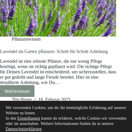
Pflanzenwissen
Lavendel im Garten pflanzen: Schritt für Schritt Anleitung
Lavendel ist eine robuste Pflanze, die nur wenig Pflege
benötigt, wenn sie richtig gepflanzt wird. Die richtige Pflege
für Deinen Lavendel ist entscheidend, um sicherzustellen, dass
er gut gedeiht und lange Freude bereitet. Hier ist eine
detaillierte Anleitung, wie Du…
Weiterlesen
Lavendel
im
Tim Heuer
16. Februar 2025
Garten
Wir verwenden Cookies, um dir die bestmögliche Erfahrung auf unserer
pflanzen:
Website zu bieten.
Schritt
In den
Einstellungen
kannst du erfahren, welche Cookies wir verwenden
für
oder sie ausschalten. Weitere Informationen findest du in unserer
Schritt
Datenschutzerklärung
.
Start
Über mich
Unsere Autoren