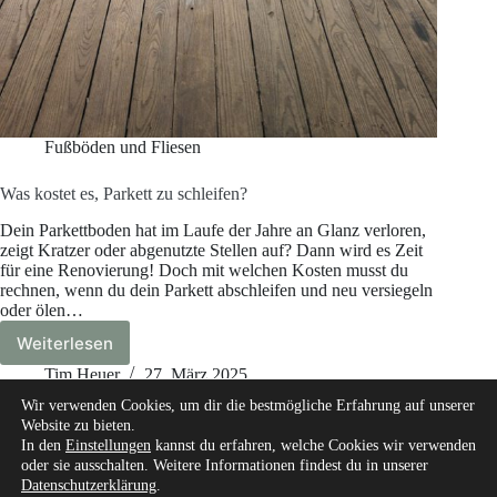
Fußböden und Fliesen
Was kostet es, Parkett zu schleifen?
Dein Parkettboden hat im Laufe der Jahre an Glanz verloren,
zeigt Kratzer oder abgenutzte Stellen auf? Dann wird es Zeit
für eine Renovierung! Doch mit welchen Kosten musst du
rechnen, wenn du dein Parkett abschleifen und neu versiegeln
oder ölen…
Weiterlesen
Was
kostet
Tim Heuer
27. März 2025
es,
Wir verwenden Cookies, um dir die bestmögliche Erfahrung auf unserer
Parkett
Website zu bieten.
zu
In den
Einstellungen
kannst du erfahren, welche Cookies wir verwenden
schleifen?
oder sie ausschalten. Weitere Informationen findest du in unserer
Datenschutzerklärung
.
Start
Über mich
Unsere Autoren