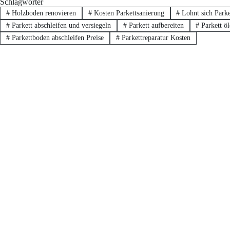
Schlagwörter
#
Holzboden renovieren
#
Kosten Parkettsanierung
#
Lohnt sich Parke
#
Parkett abschleifen und versiegeln
#
Parkett aufbereiten
#
Parkett öl
#
Parkettboden abschleifen Preise
#
Parkettreparatur Kosten