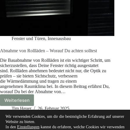
Fenster und Türen
,
Innenausbau
Abnahme von Rollläden – Worauf Du achten solltest
Die Bauabnahme von Rollläden ist ein wichtiger Schritt, um
sicherzustellen, dass Deine Fenster richtig ausgestattet
sind. Rollläden abnehmen bedeutet nicht nur, die Optik zu
prüfen – sie bieten Sichtschutz, verbessern
die Wärmedämmung und tragen zu einem
angenehmen Raumklima bei. In diesem Beitrag erfährst Du,
worauf Du bei der Abnahme von…
Weiterlesen
Abnahme
von
Tim Heuer
26. Februar 2025
Rollläden
Wir verwenden Cookies, um dir die bestmögliche Erfahrung auf unserer
–
Website zu bieten.
Worauf
In den
Einstellungen
kannst du erfahren, welche Cookies wir verwenden