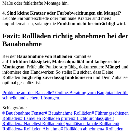
Maße oder fehlerhafte Montage hin.
4. Sind kleine Kratzer oder Farbabweichungen ein Mangel?
Leichte Farbunterschiede oder minimale Kratzer sind meist
unproblematisch, solange die
Funktion nicht beeinträchtigt
wird.
Fazit: Rollläden richtig abnehmen bei der
Bauabnahme
Bei der
Bauabnahme von Rollläden
kommt es
auf
Lichtdurchlässigkeit, Materialqualität und fachgerechte
Montage
an. Prüfe alle Punkte sorgfältig, dokumentiere
Mängel
und
informiere den Handwerker. So stellst Du sicher, dass Deine
Rollläden
langfristig zuverlässig funktionieren
und Dein Zuhause
optimal geschützt ist.
Probleme auf der Baustelle? Online-Beratung vom Baugutachter für
schnelle und sichere Lösungen.
Schlagwörter
#
Bauabnahme Fenster
#
Bauabnahme Rollläden
#
Führungsschienen
Rollladen
#
Lamellen Rollläden prüfen
#
Lichtdurchlässigkeit
Rollladen
#
Nadeltest Rollladen
#
Qualitätsmerkmale Rollladen
#
Rollläden
#
Rollladen Abnahme
#
Rollläden abnehmen
#
Rollladen