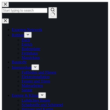
Zum
Inhalt
springen
Keine
Ergebnisse
Experten-Netzwerk
Rohbau
Dach
Estrich
Bodenplatte
Fertighaus
Massivhaus
Baustoffe
Innenausbau
Fußböden und Fliesen
Elektroinstallation
Fenster und Türen
Malerarbeiten
Sanitär
Energie & Klima
Luftdichtes Bauen
Schadstoffe und Schimmel
Heizung und Kamin