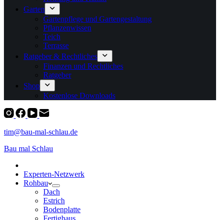
Garten
Gartenpflege und Gartengestaltung
Pflanzenwissen
Teich
Terrasse
Ratgeber & Rechtliches
Finanzen und Rechtliches
Ratgeber
Shop
Kostenlose Downloads
tim@bau-mal-schlau.de
Bau mal Schlau
Experten-Netzwerk
Rohbau
Dach
Estrich
Bodenplatte
Fertighaus