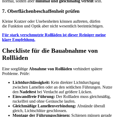
normal, sollten aber
minimal und gleichmäßig verteilt
sein.
7. Oberflächenbeschaffenheit prüfen
Kleine Kratzer oder Unebenheiten können auftreten, dürfen
die Funktion und Optik aber nicht wesentlich beeinträchtigen.
Für stark verschmutzte Rollläden ist dieser Reiniger meine
klare Empfehlung.
Checkliste für die Bauabnahme von
Rollläden
Eine sorgfältige
Abnahme von Rollläden
verhindert spätere
Probleme. Prüfe:
Lichtdurchlässigkeit:
Kein direkter Lichtdurchgang
zwischen Lamellen oder an den seitlichen Führungen. Nutze
den
Nadeltest
bei Verdacht auf größere Lücken.
Einwandfreie Führung:
Der Rollladen muss gleichmäßig,
ruckelfrei und ohne Geräusche laufen.
Gleichmäßige Lamellenverbindung:
Abstände überall
gleich, Lichtschlitze geschlossen.
Montage der Führungsschienen:
Schienen müssen gerade