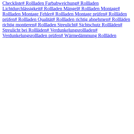
Checkliste
#
Rollladen Farbabweichung
#
Rollladen
Lichtdurchlässigkeit
#
Rollladen Mängel
#
Rollladen Montage
#
Rollladen Montage Fehler
#
Rollladen Montage prüfen
#
Rollläden
prüfen
#
Rollladen Qualität
#
Rollladen richtig abnehmen
#
Rollläden
richtig montieren
#
Rollladen Streulicht
#
Sichtschutz Rollläden
#
Streulicht bei Rollläden
#
Verdunkelungsrollladen
#
Verdunkelungsrollladen prüfen
#
Wärmedämmung Rollläden