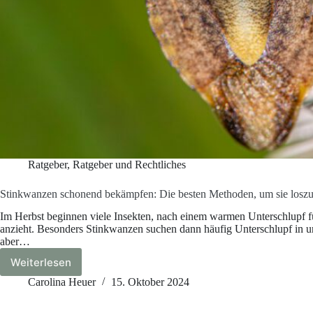
Ratgeber
,
Ratgeber und Rechtliches
Stinkwanzen schonend bekämpfen: Die besten Methoden, um sie losz
Im Herbst beginnen viele Insekten, nach einem warmen Unterschlupf für
anzieht. Besonders Stinkwanzen suchen dann häufig Unterschlupf in u
aber…
Weiterlesen
Stinkwanzen
schonend
Carolina Heuer
15. Oktober 2024
bekämpfen:
Die