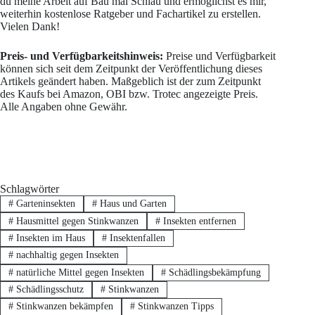
du meine Arbeit auf Bau mal Schlau und ermöglichst es mir,
weiterhin kostenlose Ratgeber und Fachartikel zu erstellen.
Vielen Dank!
Preis- und Verfügbarkeitshinweis:
Preise und Verfügbarkeit
können sich seit dem Zeitpunkt der Veröffentlichung dieses
Artikels geändert haben. Maßgeblich ist der zum Zeitpunkt
des Kaufs bei Amazon, OBI bzw. Trotec angezeigte Preis.
Alle Angaben ohne Gewähr.
Schlagwörter
#
Garteninsekten
#
Haus und Garten
#
Hausmittel gegen Stinkwanzen
#
Insekten entfernen
#
Insekten im Haus
#
Insektenfallen
#
nachhaltig gegen Insekten
#
natürliche Mittel gegen Insekten
#
Schädlingsbekämpfung
#
Schädlingsschutz
#
Stinkwanzen
#
Stinkwanzen bekämpfen
#
Stinkwanzen Tipps