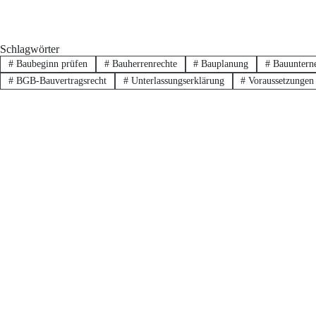
Schlagwörter
#
Baubeginn prüfen
#
Bauherrenrechte
#
Bauplanung
#
Bauuntern
#
BGB-Bauvertragsrecht
#
Unterlassungserklärung
#
Voraussetzungen