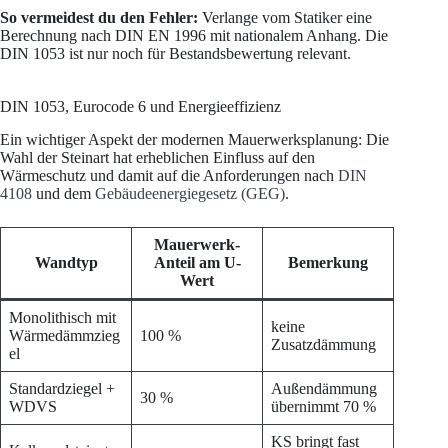
So vermeidest du den Fehler:
Verlange vom Statiker eine
Berechnung nach DIN EN 1996 mit nationalem Anhang. Die
DIN 1053 ist nur noch für Bestandsbewertung relevant.
DIN 1053, Eurocode 6 und Energieeffizienz
Ein wichtiger Aspekt der modernen Mauerwerksplanung: Die
Wahl der Steinart hat erheblichen Einfluss auf den
Wärmeschutz und damit auf die Anforderungen nach
DIN
4108
und dem
Gebäudeenergiegesetz (GEG)
.
Mauerwerk-
Wandtyp
Anteil am U-
Bemerkung
Wert
Monolithisch mit
keine
Wärmedämmzieg
100 %
Zusatzdämmung
el
Standardziegel +
Außendämmung
30 %
WDVS
übernimmt 70 %
KS bringt fast