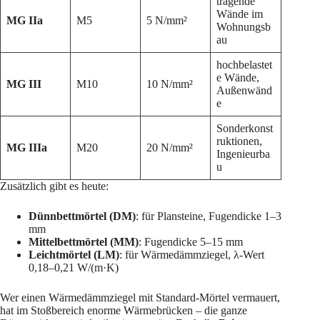
tragende
Wände im
MG IIa
M5
5 N/mm²
Wohnungsb
au
hochbelastet
e Wände,
MG III
M10
10 N/mm²
Außenwänd
e
Sonderkonst
ruktionen,
MG IIIa
M20
20 N/mm²
Ingenieurba
u
Zusätzlich gibt es heute:
Dünnbettmörtel (DM)
: für Plansteine, Fugendicke 1–3
mm
Mittelbettmörtel (MM)
: Fugendicke 5–15 mm
Leichtmörtel (LM)
: für Wärmedämmziegel, λ-Wert
0,18–0,21 W/(m·K)
Wer einen Wärmedämmziegel mit Standard-Mörtel vermauert,
hat im Stoßbereich enorme Wärmebrücken – die ganze