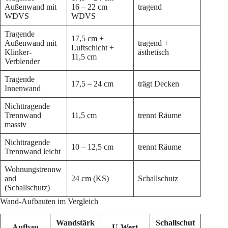
Außenwand mit
16 – 22 cm
tragend
WDVS
WDVS
Tragende
17,5 cm +
Außenwand mit
tragend +
Luftschicht +
Klinker-
ästhetisch
11,5 cm
Verblender
Tragende
17,5 – 24 cm
trägt Decken
Innenwand
Nichttragende
Trennwand
11,5 cm
trennt Räume
massiv
Nichttragende
10 – 12,5 cm
trennt Räume
Trennwand leicht
Wohnungstrennw
and
24 cm (KS)
Schallschutz
(Schallschutz)
Wand-Aufbauten im Vergleich
Wandstärk
Schallschut
Aufbau
U-Wert