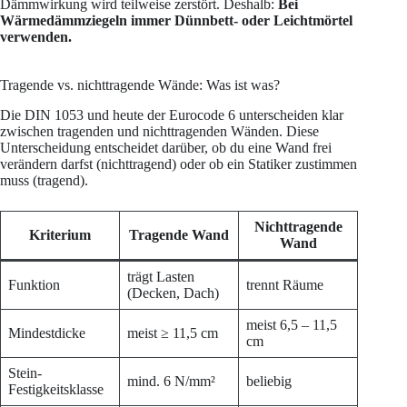
Dämmwirkung wird teilweise zerstört. Deshalb:
Bei
Wärmedämmziegeln immer Dünnbett- oder Leichtmörtel
verwenden.
Tragende vs. nichttragende Wände: Was ist was?
Die DIN 1053 und heute der Eurocode 6 unterscheiden klar
zwischen tragenden und nichttragenden Wänden. Diese
Unterscheidung entscheidet darüber, ob du eine Wand frei
verändern darfst (nichttragend) oder ob ein Statiker zustimmen
muss (tragend).
Nichttragende
Kriterium
Tragende Wand
Wand
trägt Lasten
Funktion
trennt Räume
(Decken, Dach)
meist 6,5 – 11,5
Mindestdicke
meist ≥ 11,5 cm
cm
Stein-
mind. 6 N/mm²
beliebig
Festigkeitsklasse