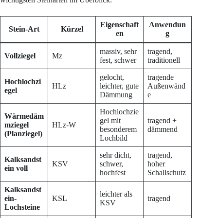
Eigenschaft
Anwendun
Stein-Art
Kürzel
en
g
massiv, sehr
tragend,
Vollziegel
Mz
fest, schwer
traditionell
gelocht,
tragende
Hochlochzi
HLz
leichter, gute
Außenwänd
egel
Dämmung
e
Hochlochzie
Wärmedäm
gel mit
tragend +
mziegel
HLz-W
besonderem
dämmend
(Planziegel)
Lochbild
sehr dicht,
tragend,
Kalksandst
KSV
schwer,
hoher
ein voll
hochfest
Schallschutz
Kalksandst
leichter als
ein-
KSL
tragend
KSV
Lochsteine