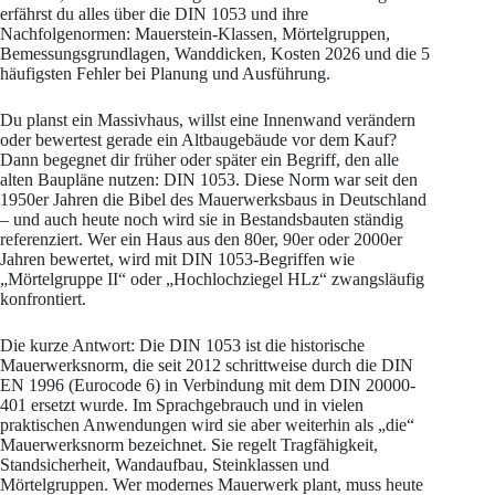
erfährst du alles über die DIN 1053 und ihre
Nachfolgenormen: Mauerstein-Klassen, Mörtelgruppen,
Bemessungsgrundlagen, Wanddicken, Kosten 2026 und die 5
häufigsten Fehler bei Planung und Ausführung.
Du planst ein Massivhaus, willst eine Innenwand verändern
oder bewertest gerade ein Altbaugebäude vor dem Kauf?
Dann begegnet dir früher oder später ein Begriff, den alle
alten Baupläne nutzen: DIN 1053. Diese Norm war seit den
1950er Jahren die Bibel des Mauerwerksbaus in Deutschland
– und auch heute noch wird sie in Bestandsbauten ständig
referenziert. Wer ein Haus aus den 80er, 90er oder 2000er
Jahren bewertet, wird mit DIN 1053-Begriffen wie
„Mörtelgruppe II“ oder „Hochlochziegel HLz“ zwangsläufig
konfrontiert.
Die kurze Antwort: Die DIN 1053 ist die historische
Mauerwerksnorm, die seit 2012 schrittweise durch die DIN
EN 1996 (Eurocode 6) in Verbindung mit dem DIN 20000-
401 ersetzt wurde. Im Sprachgebrauch und in vielen
praktischen Anwendungen wird sie aber weiterhin als „die“
Mauerwerksnorm bezeichnet. Sie regelt Tragfähigkeit,
Standsicherheit, Wandaufbau, Steinklassen und
Mörtelgruppen. Wer modernes Mauerwerk plant, muss heute