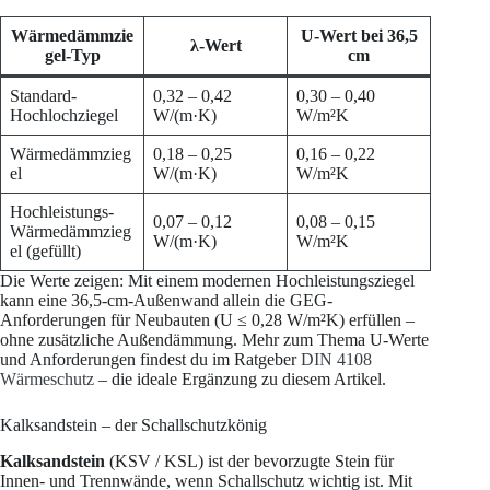
Wärmedämmzie
U-Wert bei 36,5
λ-Wert
gel-Typ
cm
Standard-
0,32 – 0,42
0,30 – 0,40
Hochlochziegel
W/(m·K)
W/m²K
Wärmedämmzieg
0,18 – 0,25
0,16 – 0,22
el
W/(m·K)
W/m²K
Hochleistungs-
0,07 – 0,12
0,08 – 0,15
Wärmedämmzieg
W/(m·K)
W/m²K
el (gefüllt)
Die Werte zeigen: Mit einem modernen Hochleistungsziegel
kann eine 36,5-cm-Außenwand allein die GEG-
Anforderungen für Neubauten (U ≤ 0,28 W/m²K) erfüllen –
ohne zusätzliche Außendämmung. Mehr zum Thema U-Werte
und Anforderungen findest du im Ratgeber
DIN 4108
Wärmeschutz
– die ideale Ergänzung zu diesem Artikel.
Kalksandstein – der Schallschutzkönig
Kalksandstein
(KSV / KSL) ist der bevorzugte Stein für
Innen- und Trennwände, wenn Schallschutz wichtig ist. Mit