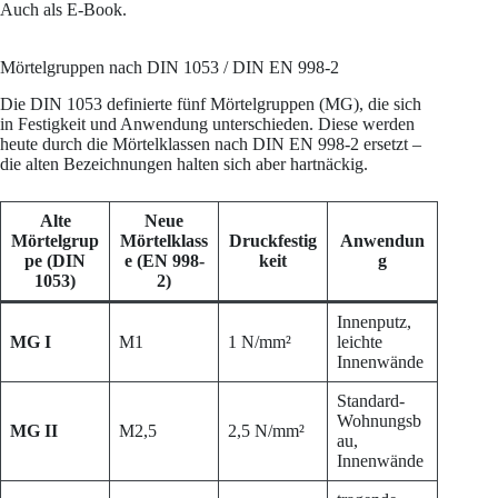
Auch als E-Book.
Mörtelgruppen nach DIN 1053 / DIN EN 998-2
Die DIN 1053 definierte fünf Mörtelgruppen (MG), die sich
in Festigkeit und Anwendung unterschieden. Diese werden
heute durch die Mörtelklassen nach DIN EN 998-2 ersetzt –
die alten Bezeichnungen halten sich aber hartnäckig.
Alte
Neue
Mörtelgrup
Mörtelklass
Druckfestig
Anwendun
pe (DIN
e (EN 998-
keit
g
1053)
2)
Innenputz,
MG I
M1
1 N/mm²
leichte
Innenwände
Standard-
Wohnungsb
MG II
M2,5
2,5 N/mm²
au,
Innenwände