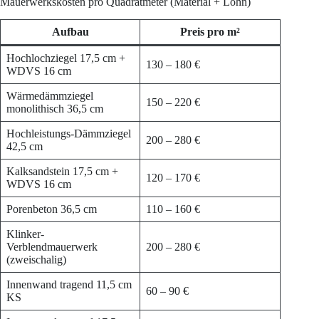
Mauerwerkskosten pro Quadratmeter (Material + Lohn)
Aufbau
Preis pro m²
Hochlochziegel 17,5 cm +
130 – 180 €
WDVS 16 cm
Wärmedämmziegel
150 – 220 €
monolithisch 36,5 cm
Hochleistungs-Dämmziegel
200 – 280 €
42,5 cm
Kalksandstein 17,5 cm +
120 – 170 €
WDVS 16 cm
Porenbeton 36,5 cm
110 – 160 €
Klinker-
Verblendmauerwerk
200 – 280 €
(zweischalig)
Innenwand tragend 11,5 cm
60 – 90 €
KS