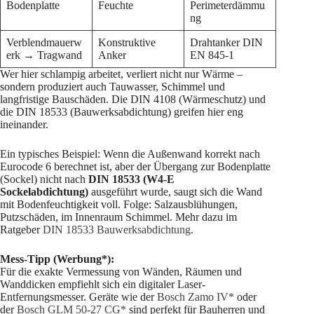
Bodenplatte
Feuchte
Perimeterdämmu
ng
Verblendmauerw
Konstruktive
Drahtanker DIN
erk → Tragwand
Anker
EN 845-1
Wer hier schlampig arbeitet, verliert nicht nur Wärme –
sondern produziert auch Tauwasser, Schimmel und
langfristige Bauschäden. Die DIN 4108 (Wärmeschutz) und
die DIN 18533 (Bauwerksabdichtung) greifen hier eng
ineinander.
Ein typisches Beispiel: Wenn die Außenwand korrekt nach
Eurocode 6 berechnet ist, aber der Übergang zur Bodenplatte
(Sockel) nicht nach
DIN 18533 (W4-E
Sockelabdichtung)
ausgeführt wurde, saugt sich die Wand
mit Bodenfeuchtigkeit voll. Folge: Salzausblühungen,
Putzschäden, im Innenraum Schimmel. Mehr dazu im
Ratgeber
DIN 18533 Bauwerksabdichtung
.
Mess-Tipp (Werbung*):
Für die exakte Vermessung von Wänden, Räumen und
Wanddicken empfiehlt sich ein digitaler Laser-
Entfernungsmesser. Geräte wie der
Bosch Zamo IV*
oder
der
Bosch GLM 50-27 CG*
sind perfekt für Bauherren und