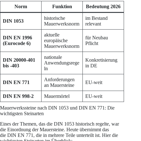
Norm
Funktion
Bedeutung 2026
historische
im Bestand
DIN 1053
Mauerwerksnorm
relevant
aktuelle
DIN EN 1996
für Neubau
europäische
(Eurocode 6)
Pflicht
Mauerwerksnorm
nationale
DIN 20000-401
Konkretisierung
Anwendungsrege
bis -403
in DE
ln
Anforderungen
DIN EN 771
EU-weit
an Mauersteine
DIN EN 998-2
Mauermörtel
EU-weit
Mauerwerkssteine nach DIN 1053 und DIN EN 771: Die
wichtigsten Steinarten
Eines der Themen, das die DIN 1053 historisch regelte, war
die Einordnung der Mauersteine. Heute übernimmt das
die DIN EN 771, die in mehrere Teile unterteilt ist. Hier die
wichtigsten Steinarten im Überblick: