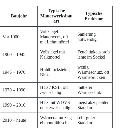
Typische
Typische
Baujahr
Mauerwerksbau
Probleme
art
Vollziegel-
Sanierung
Vor 1900
Mauerwerk, oft
notwendig
mit Lehmmörtel
Vollziegel mit
Feuchtigkeitsprob
1900 – 1945
Kalkmörtel
leme im Sockel
wenig
Hohlblocksteine,
1945 – 1970
Wärmeschutz, oft
Bims
Wärmebrücken
HLz / KSL, oft
mittlerer
1970 – 1990
zweischalig
Wärmeschutz
HLz mit WDVS
meist akzeptabler
1990 – 2010
oder zweischalig
Standard
Wärmedämmzieg
sehr guter
2010 – heute
el monolithisch
Standard