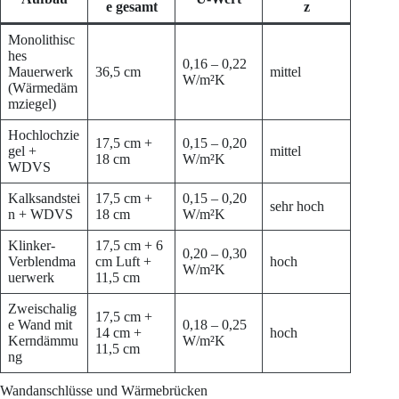
e gesamt
z
Monolithisc
hes
0,16 – 0,22
Mauerwerk
36,5 cm
mittel
W/m²K
(Wärmedäm
mziegel)
Hochlochzie
17,5 cm +
0,15 – 0,20
gel +
mittel
18 cm
W/m²K
WDVS
Kalksandstei
17,5 cm +
0,15 – 0,20
sehr hoch
n + WDVS
18 cm
W/m²K
Klinker-
17,5 cm + 6
0,20 – 0,30
Verblendma
cm Luft +
hoch
W/m²K
uerwerk
11,5 cm
Zweischalig
17,5 cm +
e Wand mit
0,18 – 0,25
14 cm +
hoch
Kerndämmu
W/m²K
11,5 cm
ng
Wandanschlüsse und Wärmebrücken