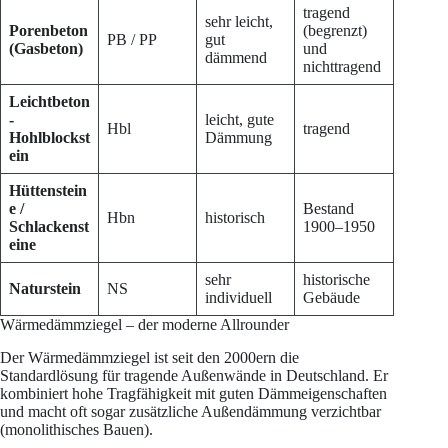
tragend
sehr leicht,
Porenbeton
(begrenzt)
PB / PP
gut
(Gasbeton)
und
dämmend
nichttragend
Leichtbeton
-
leicht, gute
Hbl
tragend
Hohlblockst
Dämmung
ein
Hüttenstein
e /
Bestand
Hbn
historisch
Schlackenst
1900–1950
eine
sehr
historische
Naturstein
NS
individuell
Gebäude
Wärmedämmziegel – der moderne Allrounder
Der Wärmedämmziegel ist seit den 2000ern die
Standardlösung für tragende Außenwände in Deutschland. Er
kombiniert hohe Tragfähigkeit mit guten Dämmeigenschaften
und macht oft sogar zusätzliche Außendämmung verzichtbar
(monolithisches Bauen).