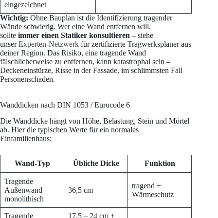
eingezeichnet
Wichtig:
Ohne Bauplan ist die Identifizierung tragender
Wände schwierig. Wer eine Wand entfernen will,
sollte
immer einen Statiker konsultieren
– siehe
unser
Experten-Netzwerk
für zertifizierte Tragwerksplaner aus
deiner Region. Das Risiko, eine tragende Wand
fälschlicherweise zu entfernen, kann katastrophal sein –
Deckeneinstürze, Risse in der Fassade, im schlimmsten Fall
Personenschaden.
Wanddicken nach DIN 1053 / Eurocode 6
Die Wanddicke hängt von Höhe, Belastung, Stein und Mörtel
ab. Hier die typischen Werte für ein normales
Einfamilienhaus:
Wand-Typ
Übliche Dicke
Funktion
Tragende
tragend +
Außenwand
36,5 cm
Wärmeschutz
monolithisch
Tragende
17,5 – 24 cm +