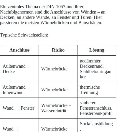
Ein zentrales Thema der DIN 1053 und ihrer
Nachfolgenormen sind die Anschlüsse von Wänden – an
Decken, an andere Wände, an Fenster und Türen. Hier
passieren die meisten Wärmebrücken und Bauschäden.
Typische Schwachstellen:
Anschluss
Risiko
Lösung
gedämmter
Außenwand →
Deckenrand,
Wärmebrücke
Decke
Stahlbetonringan
ker
Außenwand →
thermische
Wärmebrücke
Innenwand
Trennung
sauberer
Wärmebrücke +
Wand → Fenster
Fensteranschluss,
Wassereintritt
Fensterbankprofil
Sockelausbildung
Wand →
Wärmebrücke +
,