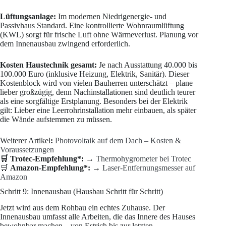
Lüftungsanlage:
Im modernen Niedrigenergie- und
Passivhaus Standard. Eine kontrollierte Wohnraumlüftung
(KWL) sorgt für frische Luft ohne Wärmeverlust. Planung vor
dem Innenausbau zwingend erforderlich.
Kosten Haustechnik gesamt:
Je nach Ausstattung 40.000 bis
100.000 Euro (inklusive Heizung, Elektrik, Sanitär). Dieser
Kostenblock wird von vielen Bauherren unterschätzt – plane
lieber großzügig, denn Nachinstallationen sind deutlich teurer
als eine sorgfältige Erstplanung. Besonders bei der Elektrik
gilt: Lieber eine Leerrohrinstallation mehr einbauen, als später
die Wände aufstemmen zu müssen.
Weiterer Artikel
:
Photovoltaik auf dem Dach – Kosten &
Voraussetzungen
🛒
Trotec-Empfehlung*:
→
Thermohygrometer bei Trotec
🛒
Amazon-Empfehlung*:
→
Laser-Entfernungsmesser auf
Amazon
Schritt 9: Innenausbau (Hausbau Schritt für Schritt)
Jetzt wird aus dem Rohbau ein echtes Zuhause. Der
Innenausbau umfasst alle Arbeiten, die das Innere des Hauses
bewohnbar machen – von Estrich bis zur letzten