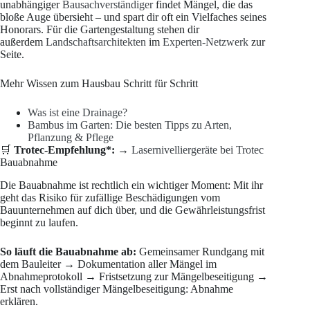
unabhängiger
Bausachverständiger
findet Mängel, die das
bloße Auge übersieht – und spart dir oft ein Vielfaches seines
Honorars. Für die Gartengestaltung stehen dir
außerdem
Landschaftsarchitekten
im
Experten-Netzwerk
zur
Seite.
Mehr Wissen zum Hausbau Schritt für Schritt
Was ist eine Drainage?
Bambus im Garten: Die besten Tipps zu Arten,
Pflanzung & Pflege
🛒
Trotec-Empfehlung*:
→
Lasernivelliergeräte bei Trotec
Bauabnahme
Die Bauabnahme ist rechtlich ein wichtiger Moment: Mit ihr
geht das Risiko für zufällige Beschädigungen vom
Bauunternehmen auf dich über, und die Gewährleistungsfrist
beginnt zu laufen.
So läuft die Bauabnahme ab:
Gemeinsamer Rundgang mit
dem Bauleiter → Dokumentation aller Mängel im
Abnahmeprotokoll → Fristsetzung zur Mängelbeseitigung →
Erst nach vollständiger Mängelbeseitigung: Abnahme
erklären.