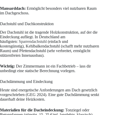
Mansarddach:
Ermöglicht besonders viel nutzbaren Raum
im Dachgeschoss.
Dachstuhl und Dachkonstruktion
Der Dachstuhl ist die tragende Holzkonstruktion, auf der die
Eindeckung aufliegt. In Deutschland am
häufigsten:
Sparrendachstuhl
(einfach und
kostengünstig), Kehlbalkendachstuhl (schafft mehr nutzbaren
Raum) und Pfettendachstuhl (sehr verbreitet, ermöglicht
stützenfreien Innenausbau).
Wichtig:
Der Zimmermann ist ein Fachbetrieb – lass dir
unbedingt eine statische Berechnung vorlegen.
Dachdämmung und Eindeckung
Heute sind energetische Anforderungen ans Dach gesetzlich
vorgeschrieben (GEG 2024). Eine gute Dachdämmung senkt
dauerhaft deine Heizkosten.
Materialien für die Dacheindeckung:
Tonziegel oder
Betonpfannen (günstig, 15–25 €/m², langlebig, klassisch),