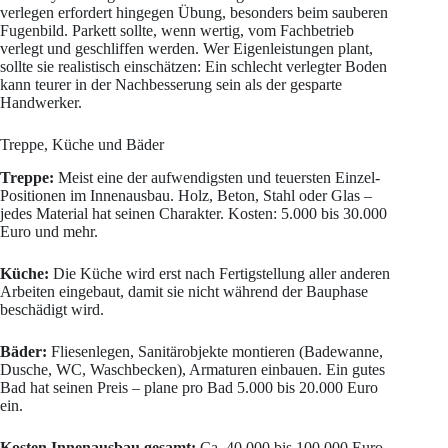
verlegen erfordert hingegen Übung, besonders beim sauberen
Fugenbild. Parkett sollte, wenn wertig, vom Fachbetrieb
verlegt und geschliffen werden. Wer Eigenleistungen plant,
sollte sie realistisch einschätzen: Ein schlecht verlegter Boden
kann teurer in der Nachbesserung sein als der gesparte
Handwerker.
Treppe, Küche und Bäder
Treppe:
Meist eine der aufwendigsten und teuersten Einzel-
Positionen im Innenausbau. Holz, Beton, Stahl oder Glas –
jedes Material hat seinen Charakter. Kosten: 5.000 bis 30.000
Euro und mehr.
Küche:
Die Küche wird erst nach Fertigstellung aller anderen
Arbeiten eingebaut, damit sie nicht während der Bauphase
beschädigt wird.
Bäder:
Fliesenlegen, Sanitärobjekte montieren (Badewanne,
Dusche, WC, Waschbecken), Armaturen einbauen. Ein gutes
Bad hat seinen Preis – plane pro Bad 5.000 bis 20.000 Euro
ein.
Kosten Innenausbau gesamt:
Ca. 40.000 bis 100.000 Euro