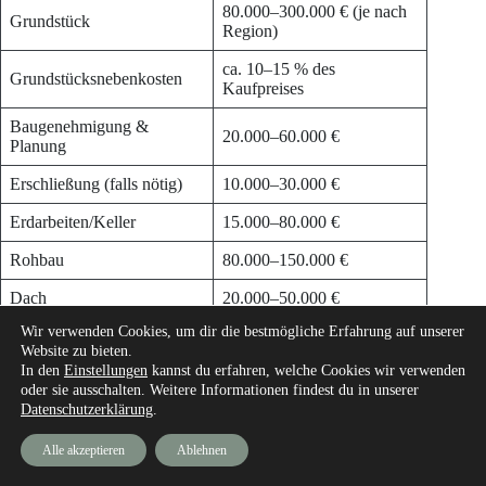
80.000–300.000 € (je nach
Grundstück
Region)
ca. 10–15 % des
Grundstücksnebenkosten
Kaufpreises
Baugenehmigung &
20.000–60.000 €
Planung
Erschließung (falls nötig)
10.000–30.000 €
Erdarbeiten/Keller
15.000–80.000 €
Rohbau
80.000–150.000 €
Dach
20.000–50.000 €
Wir verwenden Cookies, um dir die bestmögliche Erfahrung auf unserer
Fenster & Türen
15.000–40.000 €
Website zu bieten.
In den
Einstellungen
kannst du erfahren, welche Cookies wir verwenden
Haustechnik (Heizung, E,
40.000–100.000 €
oder sie ausschalten. Weitere Informationen findest du in unserer
San)
Datenschutzerklärung
.
Innenausbau
40.000–100.000 €
Alle akzeptieren
Ablehnen
Außenanlagen
15.000–50.000 €