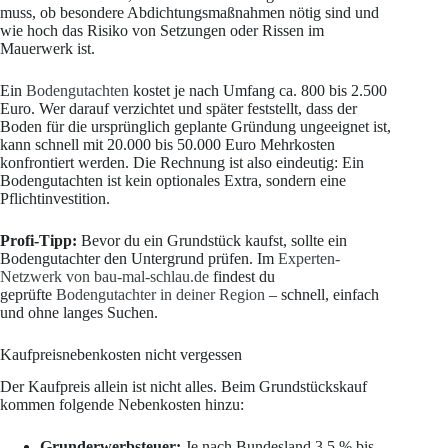
muss, ob besondere Abdichtungsmaßnahmen nötig sind und
wie hoch das Risiko von Setzungen oder Rissen im
Mauerwerk ist.
Ein
Bodengutachten
kostet je nach Umfang ca. 800 bis 2.500
Euro. Wer darauf verzichtet und später feststellt, dass der
Boden für die ursprünglich geplante Gründung ungeeignet ist,
kann schnell mit 20.000 bis 50.000 Euro Mehrkosten
konfrontiert werden. Die Rechnung ist also eindeutig: Ein
Bodengutachten ist kein optionales Extra, sondern eine
Pflichtinvestition.
Profi-Tipp:
Bevor du ein Grundstück kaufst, sollte ein
Bodengutachter den Untergrund prüfen. Im
Experten-
Netzwerk von bau-mal-schlau.de
findest du
geprüfte
Bodengutachter in deiner Region
– schnell, einfach
und ohne langes Suchen.
Kaufpreisnebenkosten nicht vergessen
Der Kaufpreis allein ist nicht alles. Beim Grundstückskauf
kommen folgende Nebenkosten hinzu:
Grunderwerbsteuer:
Je nach Bundesland 3,5 % bis