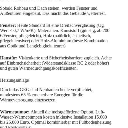
Sobald Rohbau und Dach stehen, werden Fenster und
Außentüren eingebaut. Das macht das Gebäude wetterfest.
Fenster:
Heute Standard ist eine Dreifachverglasung (Ug-
Wert ≤ 0,7 W/m²K). Materialien: Kunststoff (günstig, ab 200
€/Fenster, pflegeleicht), Holz (natürlich, ästhetisch,
pflegeintensiver) oder Holz-Aluminium (beste Kombination
aus Optik und Langlebigkeit, teurer).
Haustür:
Visitenkarte und Sicherheitsbarriere zugleich. Achte
auf Einbruchsicherheit (Widerstandsklasse RC 2 oder höher)
und guten Wärmedurchgangskoeffizienten.
Heizungsanlage
Durch das GEG sind Neubauten heute verpflichtet,
mindestens 65 % erneuerbare Energien für die
Wärmeversorgung einzusetzen.
Wärmepumpe:
Aktuell die meistgeförderte Option. Luft-
Wasser-Wärmepumpen kosten inklusive Installation 15.000
bis 25.000 Euro. Optimal kombinierbar mit Fußbodenheizung
und Photovoltaik.