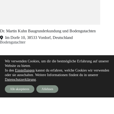
Dr. Martin Kuhn Baugrunderkundung und Bodengutachten
Im Dorfe 10, 38533 Vordorf, Deutschland
Bodengutachter
Wir verwenden Cookies, um dir die bestmögliche Erfahrung auf unserer
Website zu bieten.
In den
Einstellungen
kannst du erfahren, welche Cookies wir verwenden
oder sie ausschalten. Weitere Informationen findest du in unserer
Datenschutzerklärung
.
Alle akzeptieren
Ablehnen