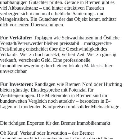
unabhängigen Gutachter prüfen. Gerade in Bremen gibt es
viel Altbausubstanz – und hinter attraktiven Fassaden
verbergen sich manchmal erhebliche Sanierungs- und
Mängelrisiken. Ein Gutachter der das Objekt kennt, schützt
dich vor teuren Überraschungen.
Für Verkäufer:
Toplagen wie Schwachhausen und Östliche
Vorstadt/Peterswerder bleiben preisstabil – marktgerechte
Preisfindung entscheidet über die Geschwindigkeit des
Verkaufs. Wer zu hoch ansetzt, verliert Zeit. Wer zu günstig
verkauft, verschenkt Geld. Eine professionelle
Immobilienbewertung durch einen lokalen Makler ist hier
unverzichtbar.
Für Investoren:
Randlagen wie Bremen-Nord oder Huchting
bieten günstige Einstiegspreise mit Potenzial für
Wertsteigerungen. Die Mietrenditen in Bremen sind im
bundesweiten Vergleich noch attraktiv – besonders in B-
Lagen mit moderaten Kaufpreisen und solider Mietnachfrage.
Die richtigen Experten für den Bremer Immobilienmarkt
Ob Kauf, Verkauf oder Investition – der Bremer
Immobilienmarkt ist komplex genug, dass du die richtigen