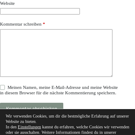
Website
Kommentar schreiben
*
Meinen Namen, meine E-Mail-Adresse und meine Website
in diesem Browser für die nächste Kommentierung speichern.
Kommentar abschicken
Wir verwenden Cookies, um dir die bestmögliche Erfahrung auf unserer
Website zu bieten.
In den
Einstellungen
kannst du erfahren, welche Cookies wir verwenden
oder sie ausschalten. Weitere Informationen findest du in unserer