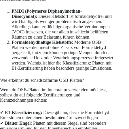
PMDI (Polymeres Diphenylmethan-
Diisocyanat):
Dieser Klebstoff ist formaldehydfrei und
wird häufig als weniger problematisch angesehen.
Allerdings kann er flüchtige organische Verbindungen
(VOC) freisetzen, die vor allem in schlecht belüfteten
Räumen zu einer Belastung führen können.
Formaldehydhaltige Klebstoffe:
Moderne OSB-
Platten werden meist ohne Zusatz von Formaldehyd
hergestellt, trotzdem können geringe Mengen durch das
verwendete Holz oder Verarbeitungsprozesse freigesetzt
werden. Wichtig ist hier die Klassifizierung: Platten mit
E1-Zertifizierung haben besonders geringe Emissionen.
Wie erkennst du schadstoffarme OSB-Platten?
Wenn du OSB-Platten im Innenraum verwenden möchtest,
solltest du auf folgende Zertifizierungen und
Kennzeichnungen achten:
✔
E1-Klassifizierung:
Diese gibt an, dass die Formaldehyd-
Emissionen unter einem bestimmten Grenzwert liegen.
✔
Blauer Engel:
Platten mit diesem Siegel sind besonders
emissionsarm und für den Innenbereich zu empfehlen.