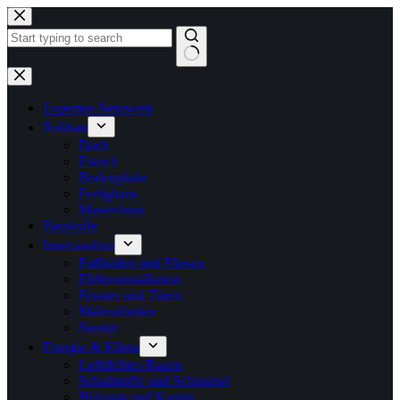
Zum
Inhalt
springen
Keine
Ergebnisse
Experten-Netzwerk
Rohbau
Dach
Estrich
Bodenplatte
Fertighaus
Massivhaus
Baustoffe
Innenausbau
Fußböden und Fliesen
Elektroinstallation
Fenster und Türen
Malerarbeiten
Sanitär
Energie & Klima
Luftdichtes Bauen
Schadstoffe und Schimmel
Heizung und Kamin