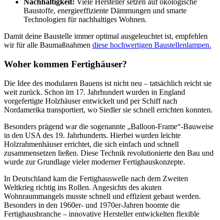
Nachhaltigkeit:
Viele Hersteller setzen auf ökologische
Baustoffe, energieeffiziente Dämmungen und smarte
Technologien für nachhaltiges Wohnen.
Damit deine Baustelle immer optimal ausgeleuchtet ist, empfehlen
wir für alle Baumaßnahmen
diese hochwertigen Baustellenlampen.
Woher kommen Fertighäuser?
Die Idee des modularen Bauens ist nicht neu – tatsächlich reicht sie
weit zurück. Schon im 17. Jahrhundert wurden in England
vorgefertigte Holzhäuser entwickelt und per Schiff nach
Nordamerika transportiert, wo Siedler sie schnell errichten konnten.
Besonders prägend war die sogenannte „Balloon-Frame“-Bauweise
in den USA des 19. Jahrhunderts. Hierbei wurden leichte
Holzrahmenhäuser errichtet, die sich einfach und schnell
zusammensetzen ließen. Diese Technik revolutionierte den Bau und
wurde zur Grundlage vieler moderner Fertighauskonzepte.
In Deutschland kam die Fertighauswelle nach dem Zweiten
Weltkrieg richtig ins Rollen. Angesichts des akuten
Wohnraummangels musste schnell und effizient gebaut werden.
Besonders in den 1960er- und 1970er-Jahren boomte die
Fertighausbranche – innovative Hersteller entwickelten flexible