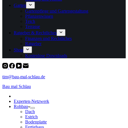
Garten
Gartenpflege und Gartengestaltung
Pflanzenwissen
Teich
Terrasse
Ratgeber & Rechtliches
Finanzen und Rechtliches
Ratgeber
Shop
Kostenlose Downloads
tim@bau-mal-schlau.de
Bau mal Schlau
Experten-Netzwerk
Rohbau
Dach
Estrich
Bodenplatte
Fertighaus