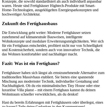
Konzepte, die sowohl standardisiert als auch individuell anpassbar
waren. Heute sind Fertighäuser Hightech-Produkte mit Smart-
Home-Technologien, ausgeklügelten Energiesparkonzepten und
hochwertiger Architektur.
Zukunft des Fertighausbaus
Die Entwicklung geht weiter: Moderne Fertighäuser setzen
zunehmend auf klimaneutrale Bauweisen, intelligente
Wohnkonzepte und modulare Erweiterungsmöglichkeiten. Wer sich
für ein Fertighaus entscheidet, profitiert nicht nur von Schnelligkeit
und Kostensicherheit, sondern auch von innovativer Technik, die
das Wohnen komfortabler und nachhaltiger macht.
Fazit: Was ist ein Fertighaus?
Fertighäuser haben sich längst als ernstzunehmende Alternative zum
traditionellen Massivhaus etabliert. Sie bieten eine spannende
Mischung aus modernster Technik, individueller Gestaltung und
Nachhaltigkeit. Ob du ein minimalistisches Tiny House oder eine
luxuriöse Villa planst – mit einem Fertighaus kannst du deinen
Wohntraum schneller verwirklichen, als du denkst!
Hast du bereits Erfahrungen mit Fertighäusern oder überlegst, eines
zu bauen? Teile deine Gedanken in den Kommentaren!