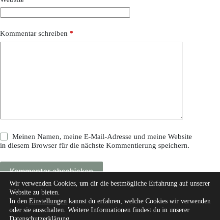
Kommentar schreiben
*
Meinen Namen, meine E-Mail-Adresse und meine Website
in diesem Browser für die nächste Kommentierung speichern.
Kommentar abschicken
Wir verwenden Cookies, um dir die bestmögliche Erfahrung auf unserer
Website zu bieten.
In den
Einstellungen
kannst du erfahren, welche Cookies wir verwenden
oder sie ausschalten. Weitere Informationen findest du in unserer
Datenschutzerklärung
.