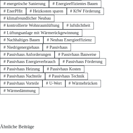
#
energetische Sanierung
#
Energieeffizientes Bauen
#
EnerPHit
#
Heizkosten sparen
#
KfW Förderung
#
klimafreundlicher Neubau
#
kontrollierte Wohnraumlüftung
#
luftdichtheit
#
Lüftungsanlage mit Wärmerückgewinnung
#
Nachhaltiges Bauen
#
Neubau Energieeffizienz
#
Niedrigenergiehaus
#
Passivhaus
#
Passivhaus Anforderungen
#
Passivhaus Bauweise
#
Passivhaus Energieverbrauch
#
Passivhaus Förderung
#
Passivhaus Heizung
#
Passivhaus Kosten
#
Passivhaus Nachteile
#
Passivhaus Technik
#
Passivhaus Vorteile
#
U-Wert
#
Wärmebrücken
#
Wärmedämmung
Ähnliche Beiträge