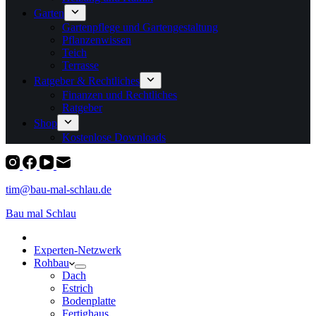
Garten
Gartenpflege und Gartengestaltung
Pflanzenwissen
Teich
Terrasse
Ratgeber & Rechtliches
Finanzen und Rechtliches
Ratgeber
Shop
Kostenlose Downloads
tim@bau-mal-schlau.de
Bau mal Schlau
Experten-Netzwerk
Rohbau
Dach
Estrich
Bodenplatte
Fertighaus