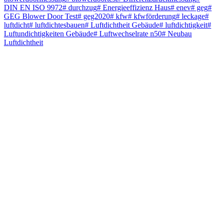
DIN EN ISO 9972
#
durchzug
#
Energieeffizienz Haus
#
enev
#
geg
#
GEG Blower Door Test
#
geg2020
#
kfw
#
kfwförderung
#
leckage
#
luftdicht
#
luftdichtesbauen
#
Luftdichtheit Gebäude
#
luftdichtigkeit
#
Luftundichtigkeiten Gebäude
#
Luftwechselrate n50
#
Neubau
Luftdichtheit