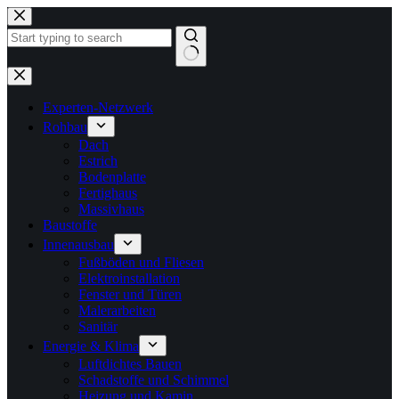
Zum
Inhalt
springen
Keine
Ergebnisse
Experten-Netzwerk
Rohbau
Dach
Estrich
Bodenplatte
Fertighaus
Massivhaus
Baustoffe
Innenausbau
Fußböden und Fliesen
Elektroinstallation
Fenster und Türen
Malerarbeiten
Sanitär
Energie & Klima
Luftdichtes Bauen
Schadstoffe und Schimmel
Heizung und Kamin