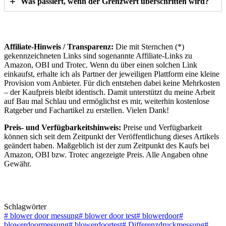
Was passiert, wenn der Grenzwert überschritten wird?
Affiliate-Hinweis / Transparenz:
Die mit Sternchen (*)
gekennzeichneten Links sind sogenannte Affiliate-Links zu
Amazon, OBI und Trotec. Wenn du über einen solchen Link
einkaufst, erhalte ich als Partner der jeweiligen Plattform eine kleine
Provision vom Anbieter. Für dich entstehen dabei keine Mehrkosten
– der Kaufpreis bleibt identisch. Damit unterstützt du meine Arbeit
auf Bau mal Schlau und ermöglichst es mir, weiterhin kostenlose
Ratgeber und Fachartikel zu erstellen. Vielen Dank!
Preis- und Verfügbarkeitshinweis:
Preise und Verfügbarkeit
können sich seit dem Zeitpunkt der Veröffentlichung dieses Artikels
geändert haben. Maßgeblich ist der zum Zeitpunkt des Kaufs bei
Amazon, OBI bzw. Trotec angezeigte Preis. Alle Angaben ohne
Gewähr.
Schlagwörter
#
blower door messung
#
blower door test
#
blowerdoor
#
blowerdoormessung
#
blowerdoortest
#
Differenzdruckmessung
#