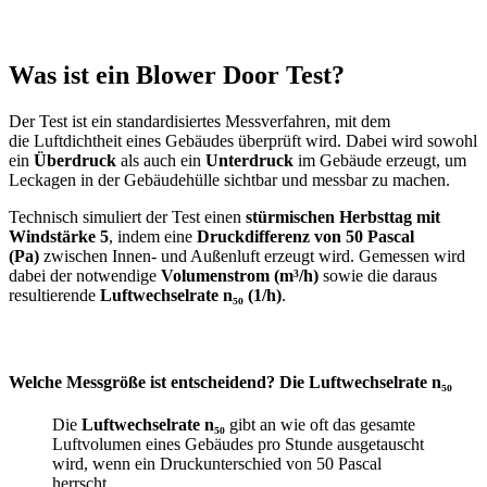
Was ist ein Blower Door Test?
Der Test ist ein standardisiertes Messverfahren, mit dem
die Luftdichtheit eines Gebäudes überprüft wird. Dabei wird sowohl
ein
Überdruck
als auch ein
Unterdruck
im Gebäude erzeugt, um
Leckagen in der Gebäudehülle sichtbar und messbar zu machen.
Technisch simuliert der Test einen
stürmischen Herbsttag mit
Windstärke 5
, indem eine
Druckdifferenz von 50 Pascal
(Pa)
zwischen Innen- und Außenluft erzeugt wird. Gemessen wird
dabei der notwendige
Volumenstrom (m³/h)
sowie die daraus
resultierende
Luftwechselrate n₅₀ (1/h)
.
Welche Messgröße ist entscheidend? Die Luftwechselrate n₅₀
Die
Luftwechselrate n₅₀
gibt an wie oft das gesamte
Luftvolumen eines Gebäudes pro Stunde ausgetauscht
wird, wenn ein Druckunterschied von 50 Pascal
herrscht.