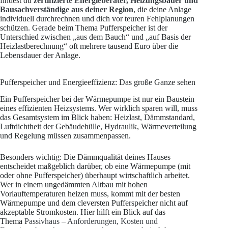
findest du
zertifizierte Energieberater, Heizungsbauer und
Bausachverständige aus deiner Region
, die deine Anlage
individuell durchrechnen und dich vor teuren Fehlplanungen
schützen. Gerade beim Thema Pufferspeicher ist der
Unterschied zwischen „aus dem Bauch“ und „auf Basis der
Heizlastberechnung“ oft mehrere tausend Euro über die
Lebensdauer der Anlage.
Pufferspeicher und Energieeffizienz: Das große Ganze sehen
Ein Pufferspeicher bei der Wärmepumpe ist nur ein Baustein
eines effizienten Heizsystems. Wer wirklich sparen will, muss
das Gesamtsystem im Blick haben: Heizlast, Dämmstandard,
Luftdichtheit der Gebäudehülle, Hydraulik, Wärmeverteilung
und Regelung müssen zusammenpassen.
Besonders wichtig: Die Dämmqualität deines Hauses
entscheidet maßgeblich darüber, ob eine Wärmepumpe (mit
oder ohne Pufferspeicher) überhaupt wirtschaftlich arbeitet.
Wer in einem ungedämmten Altbau mit hohen
Vorlauftemperaturen heizen muss, kommt mit der besten
Wärmepumpe und dem cleversten Pufferspeicher nicht auf
akzeptable Stromkosten. Hier hilft ein Blick auf das
Thema
Passivhaus – Anforderungen, Kosten und