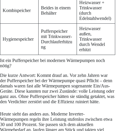
Heizwasser +
Beides in einem
Trinkwasser
Kombispeicher
Behälter
(durch
Edelstahlwendel)
Heizwasser
Pufferspeicher
außen,
mit Trinkwasser-
Hygienespeicher
Trinkwasser
Durchlauferhitzu
durch Wendel
ng
erhitzt
Ist ein Pufferspeicher bei modernen Wärmepumpen noch
nötig?
Die kurze Antwort: Kommt drauf an. Vor zehn Jahren war
der Pufferspeicher bei der Wärmepumpe quasi Pflicht – denn
damals waren fast alle Wärmepumpen sogenannte Ein/Aus-
Geräte. Diese kannten nur zwei Zustände: volle Leistung oder
ganz aus. Ohne Pufferspeicher hätten sie ständig getaktet, was
den Verdichter zerstört und die Effizienz ruiniert hätte.
Heute sieht das anders aus. Moderne Inverter-
Wärmepumpen regeln ihre Leistung stufenlos zwischen etwa
30 und 100 Prozent. Sie passen sich dem aktuellen
Wärmebedarf an, laufen länger am Stück und takten viel