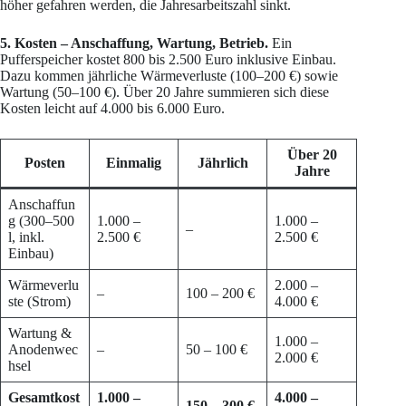
höher gefahren werden, die Jahresarbeitszahl sinkt.
5. Kosten – Anschaffung, Wartung, Betrieb.
Ein
Pufferspeicher kostet 800 bis 2.500 Euro inklusive Einbau.
Dazu kommen jährliche Wärmeverluste (100–200 €) sowie
Wartung (50–100 €). Über 20 Jahre summieren sich diese
Kosten leicht auf 4.000 bis 6.000 Euro.
Über 20
Posten
Einmalig
Jährlich
Jahre
Anschaffun
g (300–500
1.000 –
1.000 –
–
l, inkl.
2.500 €
2.500 €
Einbau)
Wärmeverlu
2.000 –
–
100 – 200 €
ste (Strom)
4.000 €
Wartung &
1.000 –
Anodenwec
–
50 – 100 €
2.000 €
hsel
Gesamtkost
1.000 –
4.000 –
150 – 300 €