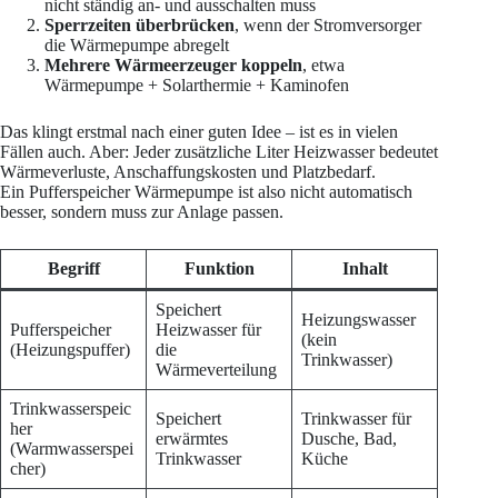
nicht ständig an- und ausschalten muss
Sperrzeiten überbrücken
, wenn der Stromversorger
die Wärmepumpe abregelt
Mehrere Wärmeerzeuger koppeln
, etwa
Wärmepumpe + Solarthermie + Kaminofen
Das klingt erstmal nach einer guten Idee – ist es in vielen
Fällen auch. Aber: Jeder zusätzliche Liter Heizwasser bedeutet
Wärmeverluste, Anschaffungskosten und Platzbedarf.
Ein Pufferspeicher Wärmepumpe ist also nicht automatisch
besser, sondern muss zur Anlage passen.
Begriff
Funktion
Inhalt
Speichert
Heizungswasser
Pufferspeicher
Heizwasser für
(kein
(Heizungspuffer)
die
Trinkwasser)
Wärmeverteilung
Trinkwasserspeic
Speichert
Trinkwasser für
her
erwärmtes
Dusche, Bad,
(Warmwasserspei
Trinkwasser
Küche
cher)