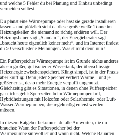
und welche 5 Fehler du bei Planung und Einbau unbedingt
vermeiden solltest.
Du planst eine Wärmepumpe oder hast sie gerade installieren
lassen – und plötzlich steht da diese große weiße Tonne im
Heizungskeller, die niemand so richtig erklären will. Der
Heizungsbauer sagt „Standard“, der Energieberater sagt
„braucht heute eigentlich keiner mehr“, und im Internet findest
du 50 verschiedene Meinungen. Was stimmt denn nun?
Ein Pufferspeicher Wärmepumpe ist im Grunde nichts anderes
als ein großer, gut isolierter Wassertank, der überschüssige
Heizenergie zwischenspeichert. Klingt simpel, ist in der Praxis
aber knifflig: Denn jeder Speicher verliert Wärme – und je
größer er ist, desto mehr Energie verpufft ungenutzt.
Gleichzeitig gibt es Situationen, in denen ohne Pufferspeicher
gar nichts geht: Sperrzeiten beim Wärmepumpentarif,
Hybridheizungen mit Holzofen oder Solarthermie, oder Luft-
Wasser-Wärmepumpen, die regelmäßig enteist werden
müssen.
In diesem Ratgeber bekommst du alle Antworten, die du
brauchst: Wann der Pufferspeicher bei der
Wärmepumpe sinnvoll ist und wann nicht. Welche Bauarten