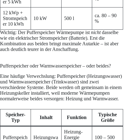
er 5 kWh
12 kWp +
ca. 80 – 90
Stromspeich
10 kW
500 l
%
er 10 kWh
Wichtig: Der Pufferspeicher Wärmepumpe ist
nicht
dasselbe
wie ein elektrischer Stromspeicher (Batterie). Erst die
Kombination aus beiden bringt maximale Autarkie – ist aber
auch deutlich teurer in der Anschaffung.
Pufferspeicher oder Warmwasserspeicher – oder beides?
Eine häufige Verwechslung: Pufferspeicher (Heizungswasser)
und Warmwasserspeicher (Trinkwasser) sind zwei
verschiedene Systeme. Beide werden oft gemeinsam in einem
Heizungskeller installiert, weil moderne Wärmepumpen
normalerweise beides versorgen: Heizung und Warmwasser.
Speicher-
Typische
Inhalt
Funktion
Typ
Größe
Heizung-
Pufferspeich
Heizungswa
Energie
100 – 500