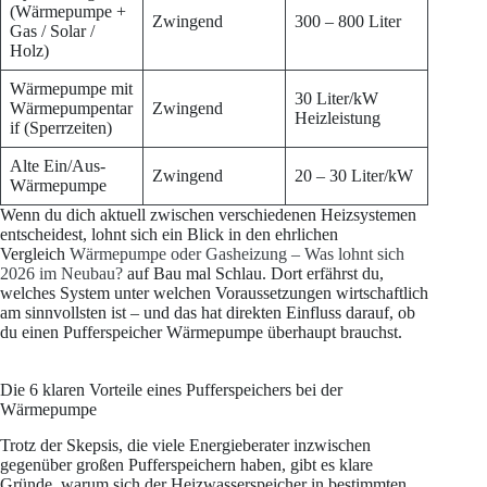
(Wärmepumpe +
Zwingend
300 – 800 Liter
Gas / Solar /
Holz)
Wärmepumpe mit
30 Liter/kW
Wärmepumpentar
Zwingend
Heizleistung
if (Sperrzeiten)
Alte Ein/Aus-
Zwingend
20 – 30 Liter/kW
Wärmepumpe
Wenn du dich aktuell zwischen verschiedenen Heizsystemen
entscheidest, lohnt sich ein Blick in den ehrlichen
Vergleich
Wärmepumpe oder Gasheizung – Was lohnt sich
2026 im Neubau?
auf Bau mal Schlau. Dort erfährst du,
welches System unter welchen Voraussetzungen wirtschaftlich
am sinnvollsten ist – und das hat direkten Einfluss darauf, ob
du einen Pufferspeicher Wärmepumpe überhaupt brauchst.
Die 6 klaren Vorteile eines Pufferspeichers bei der
Wärmepumpe
Trotz der Skepsis, die viele Energieberater inzwischen
gegenüber großen Pufferspeichern haben, gibt es klare
Gründe, warum sich der Heizwasserspeicher in bestimmten