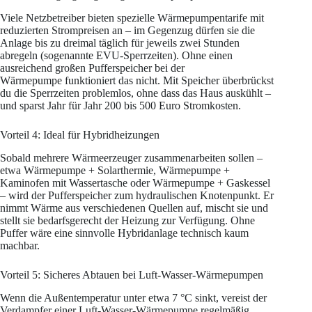
Viele Netzbetreiber bieten spezielle Wärmepumpentarife mit
reduzierten Strompreisen an – im Gegenzug dürfen sie die
Anlage bis zu dreimal täglich für jeweils zwei Stunden
abregeln (sogenannte EVU-Sperrzeiten). Ohne einen
ausreichend großen Pufferspeicher bei der
Wärmepumpe funktioniert das nicht. Mit Speicher überbrückst
du die Sperrzeiten problemlos, ohne dass das Haus auskühlt –
und sparst Jahr für Jahr 200 bis 500 Euro Stromkosten.
Vorteil 4: Ideal für Hybridheizungen
Sobald mehrere Wärmeerzeuger zusammenarbeiten sollen –
etwa Wärmepumpe + Solarthermie, Wärmepumpe +
Kaminofen mit Wassertasche oder Wärmepumpe + Gaskessel
– wird der Pufferspeicher zum hydraulischen Knotenpunkt. Er
nimmt Wärme aus verschiedenen Quellen auf, mischt sie und
stellt sie bedarfsgerecht der Heizung zur Verfügung. Ohne
Puffer wäre eine sinnvolle Hybridanlage technisch kaum
machbar.
Vorteil 5: Sicheres Abtauen bei Luft-Wasser-Wärmepumpen
Wenn die Außentemperatur unter etwa 7 °C sinkt, vereist der
Verdampfer einer Luft-Wasser-Wärmepumpe regelmäßig.