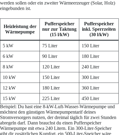
werden sollen oder ein zweiter Wärmeerzeuger (Solar, Holz)
eingebunden ist.
Pufferspeicher
Pufferspeicher
Heizleistung der
nur zur Taktung
inkl. Sperrzeiten
Wärmepumpe
(15 l/kW)
(30 l/kW)
5 kW
75 Liter
150 Liter
6 kW
90 Liter
180 Liter
8 kW
120 Liter
240 Liter
10 kW
150 Liter
300 Liter
12 kW
180 Liter
360 Liter
15 kW
225 Liter
450 Liter
Beispiel: Du hast eine 8-kW-Luft-Wasser-Wärmepumpe und
möchtest den günstigen Wärmepumpentarif deines
Stromversorgers nutzen, der dreimal täglich für zwei Stunden
abregeln darf. Dann brauchst du einen Pufferspeicher
Wärmepumpe mit etwa 240 Litern. Ein 300-Liter-Speicher
gibt dir zusätzlichen Komfort, ein 500-Liter-Speicher wäre