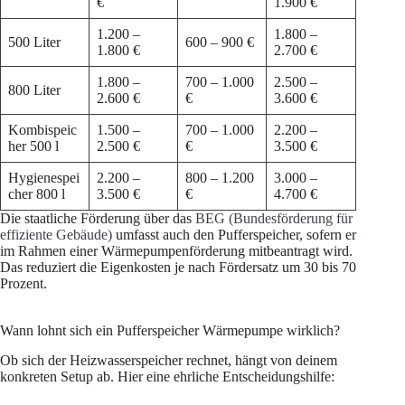
€
1.900 €
1.200 –
1.800 –
500 Liter
600 – 900 €
1.800 €
2.700 €
1.800 –
700 – 1.000
2.500 –
800 Liter
2.600 €
€
3.600 €
Kombispeic
1.500 –
700 – 1.000
2.200 –
her 500 l
2.500 €
€
3.500 €
Hygienespei
2.200 –
800 – 1.200
3.000 –
cher 800 l
3.500 €
€
4.700 €
Die staatliche Förderung über das
BEG (Bundesförderung für
effiziente Gebäude)
umfasst auch den Pufferspeicher, sofern er
im Rahmen einer Wärmepumpenförderung mitbeantragt wird.
Das reduziert die Eigenkosten je nach Fördersatz um 30 bis 70
Prozent.
Wann lohnt sich ein Pufferspeicher Wärmepumpe wirklich?
Ob sich der Heizwasserspeicher rechnet, hängt von deinem
konkreten Setup ab. Hier eine ehrliche Entscheidungshilfe: