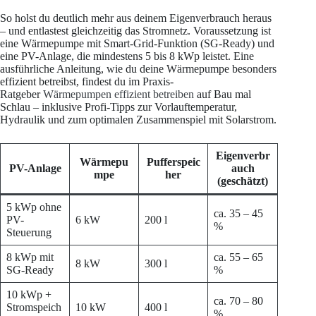
So holst du deutlich mehr aus deinem Eigenverbrauch heraus
– und entlastest gleichzeitig das Stromnetz. Voraussetzung ist
eine Wärmepumpe mit Smart-Grid-Funktion (SG-Ready) und
eine PV-Anlage, die mindestens 5 bis 8 kWp leistet. Eine
ausführliche Anleitung, wie du deine Wärmepumpe besonders
effizient betreibst, findest du im Praxis-
Ratgeber
Wärmepumpen effizient betreiben
auf Bau mal
Schlau – inklusive Profi-Tipps zur Vorlauftemperatur,
Hydraulik und zum optimalen Zusammenspiel mit Solarstrom.
Eigenverbr
Wärmepu
Pufferspeic
PV-Anlage
auch
mpe
her
(geschätzt)
5 kWp ohne
ca. 35 – 45
PV-
6 kW
200 l
%
Steuerung
8 kWp mit
ca. 55 – 65
8 kW
300 l
SG-Ready
%
10 kWp +
ca. 70 – 80
Stromspeich
10 kW
400 l
%