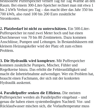
bestisolierte Pufferspeicher verliert Tag für Tag Wärme an den
Raum. Bei einem 300-Liter-Speicher rechnet man mit etwa 1
bis 2 kWh Verlust pro Tag – das macht über das Jahr 350 bis
700 kWh, also rund 100 bis 200 Euro zusätzliche
Stromkosten.
2. Platzbedarf ist nicht zu unterschätzen.
Ein 500-Liter-
Pufferspeicher ist rund zwei Meter hoch und hat einen
Durchmesser von 70 bis 80 Zentimetern. Dazu kommen
Anschlüsse, Pumpen und Leitungen. In Bestandshäusern mit
kleinem Heizungskeller wird der Platz oft zum echten
Problem.
3. Die Hydraulik wird komplexer.
Mit Pufferspeicher
kommen zusätzliche Pumpen, Mischer, Fühler und
Regelkreise hinzu. Das erhöht die Fehleranfälligkeit und
macht die Inbetriebnahme aufwendiger. Wer ein Problem hat,
braucht einen Fachmann, der sich mit der konkreten
Hydraulik auskennt.
4. Parallelpuffer senken die Effizienz.
Die meisten
Pufferspeicher werden als Parallelpuffer eingebaut – und
genau die haben einen systembedingten Nachteil: Vor- und
Rücklaufwasser mischen sich, die Vorlauftemperatur muss