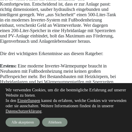
Komfortgewinn. Entscheidend ist, dass er zur Anlage passt:
richtig dimensioniert, sauber hydraulisch eingebunden und
intelligent geregelt. Wer „aus Sicherheit“ einen 500-Liter-Tank
in ein modernes Inverter-System mit Fußbodenheizung
einbaut, verschenkt Geld an Wärmeverluste. Wer dagegen
einen 200-Liter-Speicher in eine Hybridanlage mit Sperrzeiten
und PV-Anlage einbindet, holt das Maximum aus Förderung,
Eigenverbrauch und Anlagenlebensdauer heraus.
Die drei wichtigsten Erkenntnisse aus diesem Ratgeber:
Erstens:
Eine moderne Inverter-Wärmepumpe braucht in
Neubauten mit Fußbodenheizung meist keinen großen
Pufferspeicher mehr. Bei Bestandsbauten mit Heizkörpern, bei
Hybridanlagen und bei Wärmepumpentarifen mit Sperrzeiten
ist er aber weiterhin sinnvoll oder sogar zwingend.
Wir verwenden Cookies, um dir die bestmögliche Erfahrung auf unserer
Website zu bieten.
Zweitens:
Die Größe entscheidet über die Effizienz.
In den
Einstellungen
kannst du erfahren, welche Cookies wir verwenden
Faustformel: 15 bis 30 Liter pro Kilowatt Heizleistung.
oder sie ausschalten. Weitere Informationen findest du in unserer
Niemals „auf Verdacht“ größer dimensionieren – jeder Liter
Datenschutzerklärung
.
zu viel kostet dich über die Lebensdauer mehrere hundert
Euro an Wärmeverlusten.
Alle akzeptieren
Ablehnen