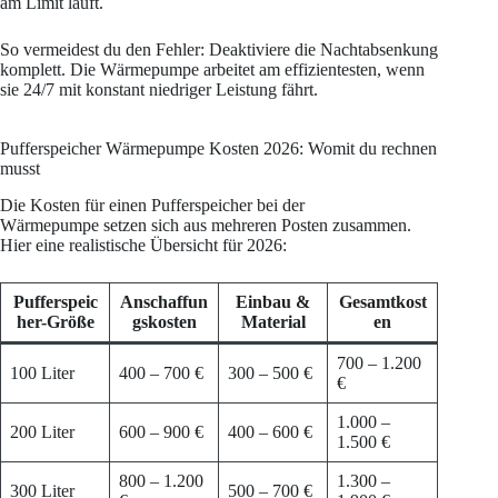
am Limit läuft.
So vermeidest du den Fehler: Deaktiviere die Nachtabsenkung
komplett. Die Wärmepumpe arbeitet am effizientesten, wenn
sie 24/7 mit konstant niedriger Leistung fährt.
Pufferspeicher Wärmepumpe Kosten 2026: Womit du rechnen
musst
Die Kosten für einen Pufferspeicher bei der
Wärmepumpe setzen sich aus mehreren Posten zusammen.
Hier eine realistische Übersicht für 2026:
Pufferspeic
Anschaffun
Einbau &
Gesamtkost
her-Größe
gskosten
Material
en
700 – 1.200
100 Liter
400 – 700 €
300 – 500 €
€
1.000 –
200 Liter
600 – 900 €
400 – 600 €
1.500 €
800 – 1.200
1.300 –
300 Liter
500 – 700 €