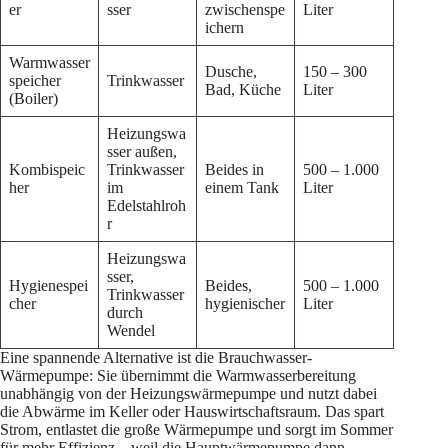
er
sser
zwischenspe
Liter
ichern
Warmwasser
Dusche,
150 – 300
speicher
Trinkwasser
Bad, Küche
Liter
(Boiler)
Heizungswa
sser außen,
Kombispeic
Trinkwasser
Beides in
500 – 1.000
her
im
einem Tank
Liter
Edelstahlroh
r
Heizungswa
sser,
Hygienespei
Beides,
500 – 1.000
Trinkwasser
cher
hygienischer
Liter
durch
Wendel
Eine spannende Alternative ist die Brauchwasser-
Wärmepumpe: Sie übernimmt die Warmwasserbereitung
unabhängig von der Heizungswärmepumpe und nutzt dabei
die Abwärme im Keller oder Hauswirtschaftsraum. Das spart
Strom, entlastet die große Wärmepumpe und sorgt im Sommer
für mehr Effizienz – weil die Hauptwärmepumpe dann