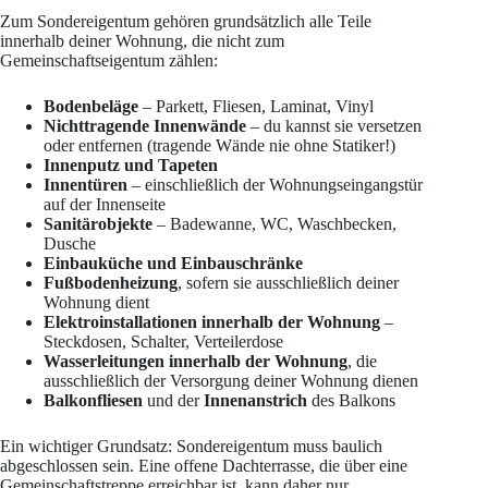
Zum Sondereigentum gehören grundsätzlich alle Teile
innerhalb deiner Wohnung, die nicht zum
Gemeinschaftseigentum zählen:
Bodenbeläge
– Parkett, Fliesen, Laminat, Vinyl
Nichttragende Innenwände
– du kannst sie versetzen
oder entfernen (tragende Wände nie ohne Statiker!)
Innenputz und Tapeten
Innentüren
– einschließlich der Wohnungseingangstür
auf der Innenseite
Sanitärobjekte
– Badewanne, WC, Waschbecken,
Dusche
Einbauküche und Einbauschränke
Fußbodenheizung
, sofern sie ausschließlich deiner
Wohnung dient
Elektroinstallationen innerhalb der Wohnung
–
Steckdosen, Schalter, Verteilerdose
Wasserleitungen innerhalb der Wohnung
, die
ausschließlich der Versorgung deiner Wohnung dienen
Balkonfliesen
und der
Innenanstrich
des Balkons
Ein wichtiger Grundsatz: Sondereigentum muss baulich
abgeschlossen sein. Eine offene Dachterrasse, die über eine
Gemeinschaftstreppe erreichbar ist, kann daher nur