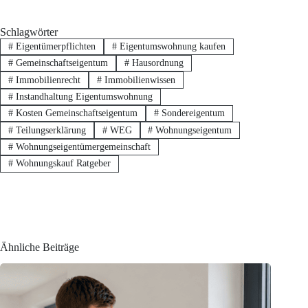
Schlagwörter
#
Eigentümerpflichten
#
Eigentumswohnung kaufen
#
Gemeinschaftseigentum
#
Hausordnung
#
Immobilienrecht
#
Immobilienwissen
#
Instandhaltung Eigentumswohnung
#
Kosten Gemeinschaftseigentum
#
Sondereigentum
#
Teilungserklärung
#
WEG
#
Wohnungseigentum
#
Wohnungseigentümergemeinschaft
#
Wohnungskauf Ratgeber
Ähnliche Beiträge