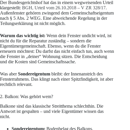
Der Bundesgerichtshof hat das in einem wegweisenden Urteil
klargestellt:
BGH, Urteil vom 26.10.2018 – V ZR 328/17
.
Außenfenster gehören zwingend dem Gemeinschaftseigentum
nach § 5 Abs. 2 WEG. Eine abweichende Regelung in der
Teilungserklärung ist nicht möglich.
Warum das wichtig ist:
Wenn dein Fenster undicht wird, ist
nicht du für die Reparatur zuständig – sondern die
Eigentümergemeinschaft. Ebenso, wenn du die Fenster
erneuern möchtest: Du darfst das nicht einfach tun, auch wenn
die Fenster in „deiner“ Wohnung sitzen. Die Entscheidung
und die Kosten sind Gemeinschaftssache.
Was aber
Sondereigentum
bleibt: der Innenanstrich des
Fensterrahmens. Das klingt nach einer Spitzfindigkeit, ist aber
rechtlich relevant.
2. Balkon: Was gehört wem?
Balkone sind das klassische Streitthema schlechthin. Die
Antwort ist gespalten – und viele Eigentümer wissen das
nicht.
Sondereigentum:
Bodenbelag des Balkons,