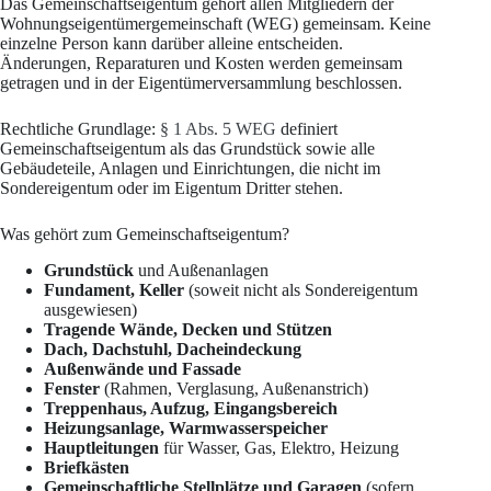
Das Gemeinschaftseigentum gehört allen Mitgliedern der
Wohnungseigentümergemeinschaft (WEG) gemeinsam. Keine
einzelne Person kann darüber alleine entscheiden.
Änderungen, Reparaturen und Kosten werden gemeinsam
getragen und in der Eigentümerversammlung beschlossen.
Rechtliche Grundlage:
§ 1 Abs. 5 WEG
definiert
Gemeinschaftseigentum als das Grundstück sowie alle
Gebäudeteile, Anlagen und Einrichtungen, die nicht im
Sondereigentum oder im Eigentum Dritter stehen.
Was gehört zum Gemeinschaftseigentum?
Grundstück
und Außenanlagen
Fundament, Keller
(soweit nicht als Sondereigentum
ausgewiesen)
Tragende Wände, Decken und Stützen
Dach, Dachstuhl, Dacheindeckung
Außenwände und Fassade
Fenster
(Rahmen, Verglasung, Außenanstrich)
Treppenhaus, Aufzug, Eingangsbereich
Heizungsanlage, Warmwasserspeicher
Hauptleitungen
für Wasser, Gas, Elektro, Heizung
Briefkästen
Gemeinschaftliche Stellplätze und Garagen
(sofern