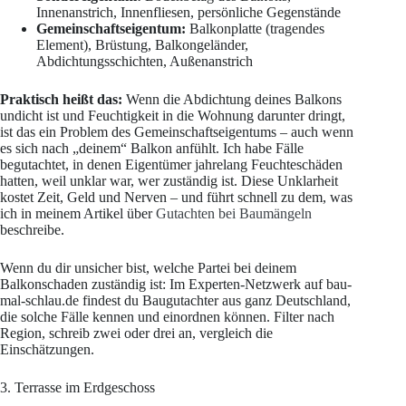
Innenanstrich, Innenfliesen, persönliche Gegenstände
Gemeinschaftseigentum:
Balkonplatte (tragendes
Element), Brüstung, Balkongeländer,
Abdichtungsschichten, Außenanstrich
Praktisch heißt das:
Wenn die Abdichtung deines Balkons
undicht ist und Feuchtigkeit in die Wohnung darunter dringt,
ist das ein Problem des Gemeinschaftseigentums – auch wenn
es sich nach „deinem“ Balkon anfühlt. Ich habe Fälle
begutachtet, in denen Eigentümer jahrelang Feuchteschäden
hatten, weil unklar war, wer zuständig ist. Diese Unklarheit
kostet Zeit, Geld und Nerven – und führt schnell zu dem, was
ich in meinem Artikel über
Gutachten bei Baumängeln
beschreibe.
Wenn du dir unsicher bist, welche Partei bei deinem
Balkonschaden zuständig ist: Im Experten-Netzwerk auf bau-
mal-schlau.de findest du Baugutachter aus ganz Deutschland,
die solche Fälle kennen und einordnen können. Filter nach
Region, schreib zwei oder drei an, vergleich die
Einschätzungen.
3. Terrasse im Erdgeschoss